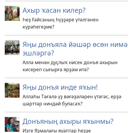
Ахыр ҡасан килер?
Һеҙ Ғайсаның һүҙҙәре үтәлгәнен
күрәһегеҙме?
Яңы донъяла йәшәр өсөн нимә
эшләргә?
Алла менән дуҫлыҡ нисек донъя ахырын
кисереп сығырға ярҙам итә?
Яңы донъя инде яҡын!
Аллаһы Тәғәлә үҙ вәғәҙәләрен үтәгәс, ерҙә
шарттар ниндәй буласаҡ?
Донъяның ахыры яҡынмы?
Изге Яҙмалағы яуаптар һеҙҙе