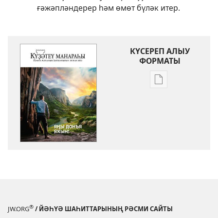
ғәжәпләндерер һәм өмөт бүләк итер.
КҮСЕРЕП АЛЫУ
ФОРМАТЫ
Баҫмаларҙы
күсереп
алыу
көйләүҙәре
КҮҘӘТЕҮ
МАНАРАҺЫ
Яңы
донъя
яҡын!
®
JW.ORG
/ ЙӘҺҮӘ ШАҺИТТАРЫНЫҢ РӘСМИ САЙТЫ