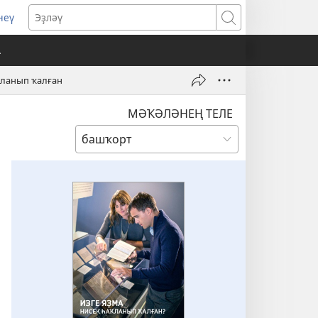
неү
opens
Эҙләү
ew
А
indow)
ҡланып ҡалған
МӘҠӘЛӘНЕҢ ТЕЛЕ