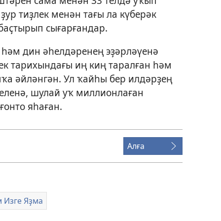
штәрен сама менән 33 телдә уҡып
ҙур тиҙлек менән тағы ла күберәк
баҫтырып сығарғандар.
 һәм дин әһелдәренең эҙәрләүенә
ек тарихындағы иң киң таралған һәм
пҡа әйләнгән. Ул ҡайһы бер илдәрҙең
еленә, шулай уҡ миллионлаған
ғонто яһаған.
Алға
м Изге Яҙма