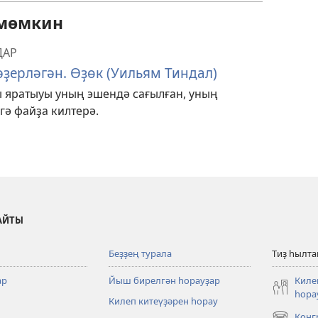
 мөмкин
ДАР
әҙерләгән. Өҙөк (Уильям Тиндал)
 яратыуы уның эшендә сағылған, уның
гә файҙа килтерә.
АЙТЫ
Беҙҙең турала
Тиҙ һылт
ар
Йыш бирелгән һорауҙар
Киле
һора
Килеп китеүҙәрен һорау
Конг