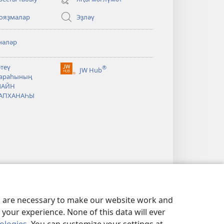
window)
ояҙмалар
Эҙләү
нәләр
әтеү
®
JW Hub
(opens
араһының
new
ЛАЙН
window)
АПХАНАҺЫ
es are necessary to make our website work and
your experience. None of this data will ever