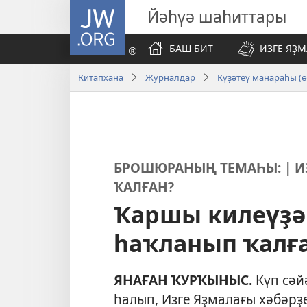
JW.ORG
Йәһүә шаһиттары
БАШ БИТ
ИЗГЕ ЯҘ
Китапхана
Журналдар
Күҙәтеү манараһы (
БРОШЮРАНЫҢ ТЕМАҺЫ: | И
ҠАЛҒАН?
Ҡаршы килеүҙә
һаҡланып ҡалғ
ЯНАҒАН ҠУРҠЫНЫС.
Күп сәй
һалып, Изге Яҙмалағы хәбәрҙ