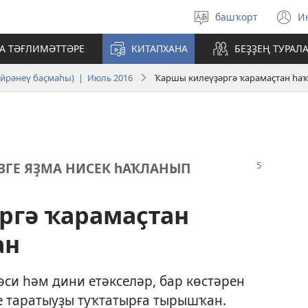
башҡорт
И
Телде
(
һайлағыҙ
n
МА ТӘҒЛИМӘТТӘРЕ
КИТАПХАНА
БЕҘҘЕҢ ТУРАЛ
w
өйрәнеү баҫмаһы) | Июль 2016
Ҡаршы килеүҙәргә ҡарамаҫтан һа
ЗГЕ ЯҘМА НИСЕК һАҠЛАНЫП
ргә ҡарамаҫтан
ан
әси һәм дини етәкселәр, бар көстәрен
е таратыуҙы туҡтатырға тырышҡан.