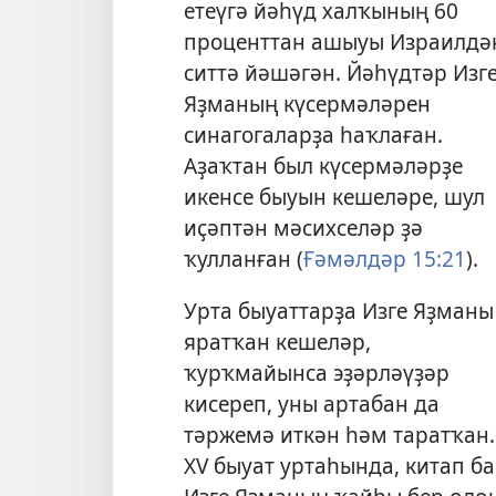
етеүгә йәһүд халҡының 60
проценттан ашыуы Израилдә
ситтә йәшәгән. Йәһүдтәр Изг
Яҙманың күсермәләрен
синагогаларҙа һаҡлаған.
Аҙаҡтан был күсермәләрҙе
икенсе быуын кешеләре, шул
иҫәптән мәсихселәр ҙә
ҡулланған (
Ғәмәлдәр 15:21
).
Урта быуаттарҙа Изге Яҙманы
яратҡан кешеләр,
ҡурҡмайынса эҙәрләүҙәр
кисереп, уны артабан да
тәржемә иткән һәм таратҡан.
XV быуат уртаһында, китап ба