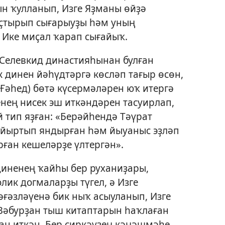
н ҡулланып, Изге Яҙманы өйҙә
аҫтырып сығарыуҙы һәм уның
 Ике миҫал ҡарап сығайыҡ.
Селевкид династияһынан булған
к динен йәһүдтәргә көсләп тағыр өсөн,
Ғәһед) бөтә күсермәләрен юҡ итергә
нең нисек эш иткәндәрен тасуирлап,
 тип яҙған: «Берәйһендә Тәүрат
ы йыртып яндырған һәм йыуаныс эҙләп
рған кешеләрҙе үлтергән».
иненең ҡайһы бер руханиҙары,
лик догмаларҙы түгел, ә Изге
әғәзләүенә бик ныҡ асыуланып, Изге
Зәбурҙан тыш китаптарын һаҡлаған
лан иткән. Бер сиркәүҙең кәңәшмәһе