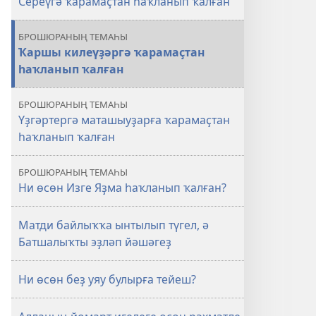
Сереүгә ҡарамаҫтан һаҡланып ҡалған
ҡалған?
БРОШЮРАНЫҢ ТЕМАҺЫ
Ҡаршы килеүҙәргә ҡарамаҫтан
һаҡланып ҡалған
БРОШЮРАНЫҢ ТЕМАҺЫ
Үҙгәртергә маташыуҙарға ҡарамаҫтан
һаҡланып ҡалған
БРОШЮРАНЫҢ ТЕМАҺЫ
Ни өсөн Изге Яҙма һаҡланып ҡалған?
Матди байлыҡҡа ынтылып түгел, ә
Батшалыҡты эҙләп йәшәгеҙ
Ни өсөн беҙ уяу булырға тейеш?