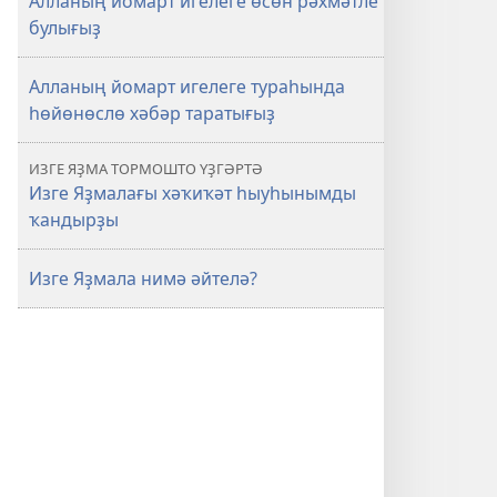
Алланың йомарт игелеге өсөн рәхмәтле
булығыҙ
Алланың йомарт игелеге тураһында
һөйөнөслө хәбәр таратығыҙ
ИЗГЕ ЯҘМА ТОРМОШТО ҮҘГӘРТӘ
Изге Яҙмалағы хәҡиҡәт һыуһынымды
ҡандырҙы
Изге Яҙмала нимә әйтелә?