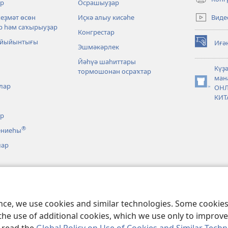
р
Осрашыуҙар
(opens
new
Виде
хеҙмәт өсөн
Иҫкә алыу кисәһе
window)
р һәм саҡырыуҙар
Конгрестар
 йыйынтығы
Иғә
Эшмәкәрлек
(opens
new
Йәһүә шаһиттары
window)
Күҙ
тормошонан осраҡтар
ман
лар
(opens
ОН
new
КИТ
window)
әр
®
ениеһы
лар
 нигеҙләнгән
лар
новкалар
ence, we use cookies and similar technologies. Some cooki
the use of additional cookies, which we use only to improve 