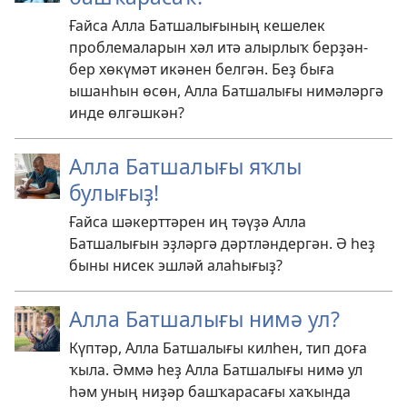
Ғайса Алла Батшалығының кешелек
проблемаларын хәл итә алырлыҡ берҙән-
бер хөкүмәт икәнен белгән. Беҙ быға
ышанһын өсөн, Алла Батшалығы нимәләргә
инде өлгәшкән?
Алла Батшалығы яҡлы
булығыҙ!
Ғайса шәкерттәрен иң тәүҙә Алла
Батшалығын эҙләргә дәртләндергән. Ә һеҙ
быны нисек эшләй алаһығыҙ?
Алла Батшалығы нимә ул?
Күптәр, Алла Батшалығы килһен, тип доға
ҡыла. Әммә һеҙ Алла Батшалығы нимә ул
һәм уның ниҙәр башҡарасағы хаҡында