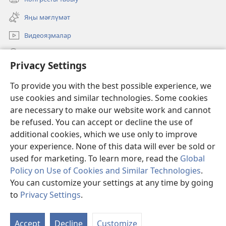
(opens
window)
new
Яңы мәғлүмәт
window)
Видеояҙмалар
Эҙләү
Privacy Settings
Иғәнәләр
(opens
To provide you with the best possible experience, we
new
use cookies and similar technologies. Some cookies
window)
Күҙәтеү манараһының ОНЛАЙН КИТАПХАНАҺЫ
are necessary to make our website work and cannot
(opens
new
be refused. You can accept or decline the use of
®
JW Hub
window)
additional cookies, which we use only to improve
(opens
new
your experience. None of this data will ever be sold or
window)
used for marketing. To learn more, read the
Global
Policy on Use of Cookies and Similar Technologies
.
Copyright
© 2026 Watch Tower Bible and Tract Society of Pennsylvania.
You can customize your settings at any time by going
ҠУЛЛАНЫУ ҠАҒИҘӘЛӘРЕ
|
КОНФИДЕНЦИАЛЛЕК СӘЙӘСӘТЕ
|
to
Privacy Settings
.
PRIVACY SETTINGS
Accept
Decline
Customize