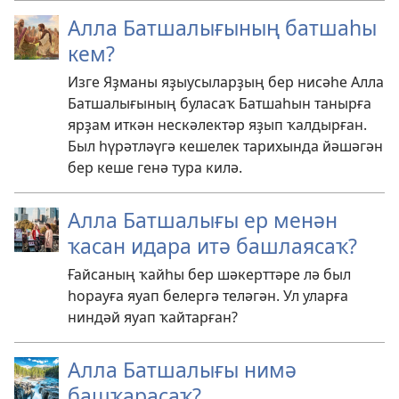
Алла Батшалығының батшаһы
кем?
Изге Яҙманы яҙыусыларҙың бер нисәһе Алла
Батшалығының буласаҡ Батшаһын танырға
ярҙам иткән нескәлектәр яҙып ҡалдырған.
Был һүрәтләүгә кешелек тарихында йәшәгән
бер кеше генә тура килә.
Алла Батшалығы ер менән
ҡасан идара итә башлаясаҡ?
Ғайсаның ҡайһы бер шәкерттәре лә был
һорауға яуап белергә теләгән. Ул уларға
ниндәй яуап ҡайтарған?
Алла Батшалығы нимә
башҡарасаҡ?