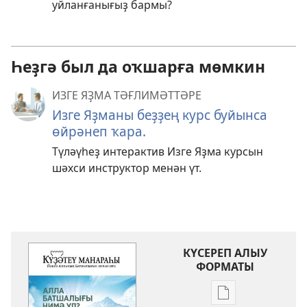
уйланғанығыҙ бармы?
Һеҙгә был да оҡшарға мөмкин
ИЗГЕ ЯҘМА ТӘҒЛИМӘТТӘРЕ
Изге Яҙманы беҙҙең курс буйынса
өйрәнеп ҡара.
Түләүһеҙ интерактив Изге Яҙма курсын
шәхси инструктор менән үт.
КҮСЕРЕП АЛЫУ
ФОРМАТЫ
Баҫмаларҙы