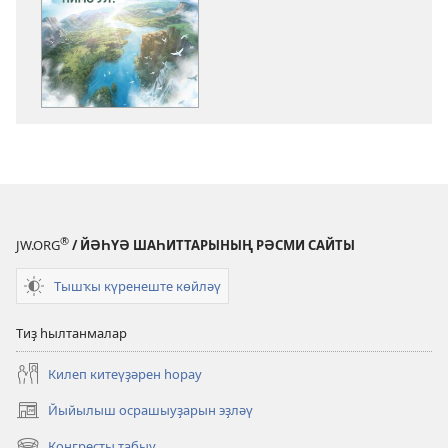
күсереп
алыу
көйләүҙәре
КҮҘӘТЕҮ
МАНАРАҺЫ
Алла
Батшалығы
нимә
ул?
®
JW.ORG
/ ЙӘҺҮӘ ШАҺИТТАРЫНЫҢ РӘСМИ САЙТЫ
Тышҡы күренеште көйләү
Тиҙ һылтанмалар
Килеп китеүҙәрен һорау
Йыйылыш осрашыуҙарын эҙләү
(opens
new
Конгресты табыу