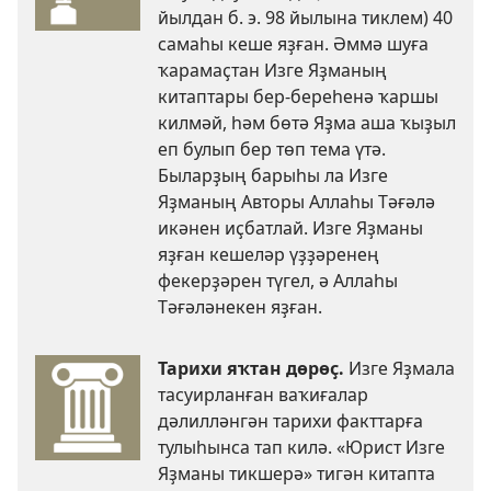
йылдан б. э. 98 йылына тиклем) 40
самаһы кеше яҙған. Әммә шуға
ҡарамаҫтан Изге Яҙманың
китаптары бер-береһенә ҡаршы
килмәй, һәм бөтә Яҙма аша ҡыҙыл
еп булып бер төп тема үтә.
Быларҙың барыһы ла Изге
Яҙманың Авторы Аллаһы Тәғәлә
икәнен иҫбатлай. Изге Яҙманы
яҙған кешеләр үҙҙәренең
фекерҙәрен түгел, ә Аллаһы
Тәғәләнекен яҙған.
Тарихи яҡтан дөрөҫ.
Изге Яҙмала
тасуирланған ваҡиғалар
дәлилләнгән тарихи факттарға
тулыһынса тап килә. «Юрист Изге
Яҙманы тикшерә» тигән китапта