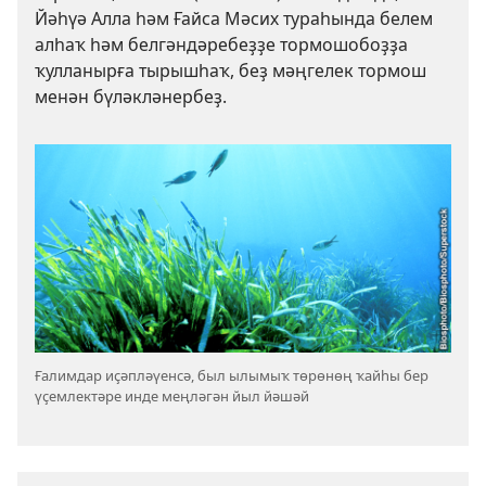
Йәһүә Алла һәм Ғайса Мәсих тураһында белем
алһаҡ һәм белгәндәребеҙҙе тормошобоҙҙа
ҡулланырға тырышһаҡ, беҙ мәңгелек тормош
менән бүләкләнербеҙ.
Ғалимдар иҫәпләүенсә, был ылымыҡ төрөнөң ҡайһы бер
үҫемлектәре инде меңләгән йыл йәшәй