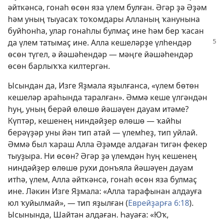
әйткәнсә, гонаһ өсөн яза үлем булған. Әгәр ҙә Әҙәм
һәм уның тыуасаҡ тоҡомдары Алланың ҡанунына
буйһонһа, улар гонаһлы булмаҫ ине һәм бер ҡасан
да үлем татымаҫ
ине. Алла кешеләрҙе үлһендәр
өсөн түгел, ә йәшәһендәр — мәңге йәшәһендәр
өсөн барлыҡҡа килтергән.
Ысындан да, Изге Яҙмала яҙылғанса, «үлем бөтөн
кешеләр араһында таралған». Әммә кеше үлгәндән
һуң, уның берәй өлөшө йәшәүен дауам итәме?
Күптәр, кешенең ниндәйҙер өлөшө — ҡайһы
берәүҙәр уны йән тип атай — үлемһеҙ, тип уйлай.
Әммә был ҡараш Алла Әҙәмде алдаған тигән фекер
тыуҙыра. Ни өсөн? Әгәр ҙә үлемдән һуң кешенең
ниндәйҙер өлөшө рухи донъяла йәшәүен дауам
итһә, үлем, Алла әйткәнсә, гонаһ өсөн яза булмаҫ
ине. Ләкин Изге Яҙмала: «Алла тарафынан алдауға
юл ҡуйылмай», — тип яҙылған (
Еврейҙарға 6:18
).
Ысынында, Шайтан алдаған. Һауаға: «Юҡ,