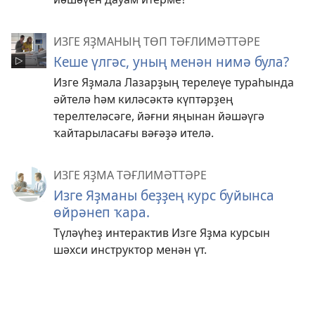
ИЗГЕ ЯҘМАНЫҢ ТӨП ТӘҒЛИМӘТТӘРЕ
Кеше үлгәс, уның менән нимә була?
Изге Яҙмала Лазарҙың терелеүе тураһында
әйтелә һәм киләсәктә күптәрҙең
терелтеләсәге, йәғни яңынан йәшәүгә
ҡайтарыласағы вәғәҙә ителә.
ИЗГЕ ЯҘМА ТӘҒЛИМӘТТӘРЕ
Изге Яҙманы беҙҙең курс буйынса
өйрәнеп ҡара.
Түләүһеҙ интерактив Изге Яҙма курсын
шәхси инструктор менән үт.