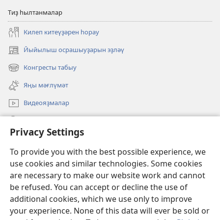
Тиҙ һылтанмалар
Килеп китеүҙәрен һорау
Йыйылыш осрашыуҙарын эҙләү
(opens
new
Конгресты табыу
(opens
window)
new
Яңы мәғлүмәт
window)
Видеояҙмалар
Эҙләү
Privacy Settings
Иғәнәләр
(opens
To provide you with the best possible experience, we
new
use cookies and similar technologies. Some cookies
window)
Күҙәтеү манараһының ОНЛАЙН КИТАПХАНАҺЫ
are necessary to make our website work and cannot
(opens
be refused. You can accept or decline the use of
new
®
JW Hub
window)
additional cookies, which we use only to improve
(opens
new
your experience. None of this data will ever be sold or
window)