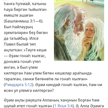
һанға һуҡмай, ҡатыны
Һауа биргән тыйылған
емеште ашаған
(
Башланмыш 3:1—6
).
Был һайлауҙың
эҙемтәләрен беҙ бөгөн
дә татыйбыҙ. Илсе
Павел былай тип
аңлатҡан: «Тәүге кеше
— Әҙәм гонаһ ҡылғас,
донъяға гонаһ үтеп
ингән, ә был үлем
килтергән һәм үлем бөтөн кешеләр араһында
таралған, сөнки бөтөнөһө лә гонаһ ҡылған»
(
Римдарға 5:12
). Әҙәм ниндәй гонаһ ҡылған, һәм ни
өсөн ул үлемгә килтергән?
Әҙәм аңлы рәүештә Алланың ҡанунын боҙған һәм
шулай итеп гонаһ ҡылған (
1 Яхъя 3:4
). Ә, Алла Әҙәмгә