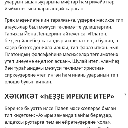
уларҙың ышаныуҙарына мифтар һәм риүәйәттәр
йыйынтығына ҡарағандай ҡараған.
Грек мәҙәниәте киң таралғанға, үҙҙәрен мәсихсе тип
атаусылар был мәжүси тәғлимәтте үҙләштергән.
Тарихсы Йона Лендеринг әйтеүенсә, «Платон,
беҙҙең йәнебеҙ ҡасандыр яҡшыраҡ ерҙә булған, ә
хәҙер боҙоҡ донъяла йәшәй, тип фараз иткән. Был
Платондың фәлсәфәһенә мәсихселәр тәғлимәтенә
үтеп инеүенә еңел юл асҡан». Шулай итеп, үлемһеҙ
йән тураһындағы мәжүси тәғлимәт христиан
сиркәүҙәренә үтеп ингән һәм инаныуҙарының төп
өлөшө булып киткән.
ХӘҠИҠӘТ «ҺЕҘҘЕ ИРЕКЛЕ ИТЕР»
Беренсе быуатта илсе Павел мәсихселәрҙе былай
тип киҫәткән: «Ахыры заманда ҡайһы берәүҙәр,
алдаҡсы рухтарға һәм ен өйрәтеүҙәренә ҡолаҡ