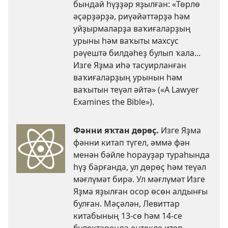
бындай һүҙҙәр яҙылған: «Төрлө
әҫәрҙәрҙә, риүәйәттәрҙә һәм
уйҙырмаларҙа ваҡиғаларҙың
урыны һәм ваҡыты махсус
рәүештә билдәһеҙ булып ҡала...
Изге Яҙма иһә тасуирланған
ваҡиғаларҙың урынын һәм
ваҡытын теүәл әйтә» («A Lawyer
Examines the Bible»).
Фәнни яҡтан дөрөҫ.
Изге Яҙма
фәнни китап түгел, әммә фән
менән бәйле һорауҙар тураһында
һүҙ барғанда, ул дөрөҫ һәм теүәл
мәғлүмәт бирә. Ул мәғлүмәт Изге
Яҙма яҙылған осор өсөн алдынғы
булған. Мәҫәлән,
Левиттар
китабының 13-сө һәм
14-се
бүлектәрендә
ентекле итеп