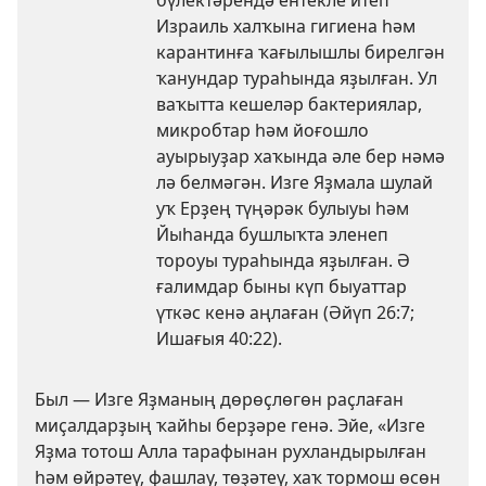
Израиль халҡына гигиена һәм
карантинға ҡағылышлы бирелгән
ҡанундар тураһында яҙылған. Ул
ваҡытта кешеләр бактериялар,
микробтар һәм йоғошло
ауырыуҙар хаҡында әле бер нәмә
лә белмәгән. Изге Яҙмала шулай
уҡ Ерҙең түңәрәк булыуы һәм
Йыһанда бушлыҡта эленеп
тороуы тураһында яҙылған. Ә
ғалимдар быны күп быуаттар
үткәс кенә аңлаған (
Әйүп 26:7;
Ишағыя 40:22
).
Был — Изге Яҙманың дөрөҫлөгөн раҫлаған
миҫалдарҙың ҡайһы берҙәре генә. Эйе, «Изге
Яҙма тотош Алла тарафынан рухландырылған
һәм өйрәтеү, фашлау, төҙәтеү, хаҡ тормош өсөн