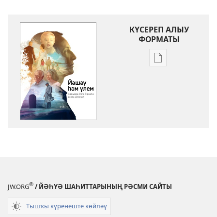
КҮСЕРЕП АЛЫУ
ФОРМАТЫ
Баҫмаларҙы
күсереп
алыу
көйләүҙәре
КҮҘӘТЕҮ
МАНАРАҺЫ
Йәшәү
һәм
үлем
хаҡында
Изге
®
JW.ORG
/ ЙӘҺҮӘ ШАҺИТТАРЫНЫҢ РӘСМИ САЙТЫ
Яҙмала
нимә
Тышҡы күренеште көйләү
әйтелә?