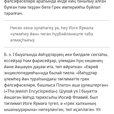
фәлсәфәселәре араһында инде киң танылыу алған
булған һәм тиҙҙән бөтә Грек империяһы буйлап
таралған.
Нисек кенә эҙләһәгеҙ ҙә, һеҙ Изге Яҙмала
«үлемһеҙ йән» тигән һүҙбәйләнеште таба
алмаҫһығыҙ
Б. э. I быуатында йәһүдтәрҙең ике билдәле сектаһы,
ессейҙар һәм фарисейҙар, үлемдән һуң кешенең
йәне йәшәүен дауам итә, тип өйрәткән. «Еврей
энциклопедияһы»нда былай тиелә: «Йәһүдтәр
үлемһеҙ йән тураһындағы тәғлимәтте грек
фәлсәфәселәре, башлыса Платон аша үҙләштергән»
(«The Jewish Encyclopedia»). Шулай уҡ I быуатта
йәшәгән йәһүд тарихсыһы Иосиф Флавий, был
тәғлимәт Изге Яҙмаға түгел, ә «грек халҡының
ышаныуҙарына» нигеҙләнгән, тип иҫәпләгән. Ул