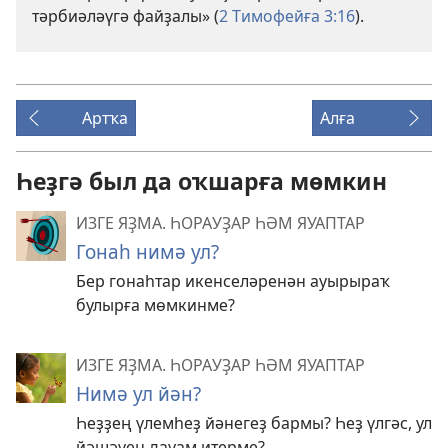
тәрбиәләүгә файҙалы» (
2 Тимофейға 3:16
).
Артҡа
Алға
Һеҙгә был да оҡшарға мөмкин
ИЗГЕ ЯҘМА. ҺОРАУҘАР ҺӘМ ЯУАПТАР
Гонаһ нимә ул?
Бер гонаһтар икенселәренән ауырыраҡ
булырға мөмкинме?
ИЗГЕ ЯҘМА. ҺОРАУҘАР ҺӘМ ЯУАПТАР
Нимә ул йән?
Һеҙҙең үлемһеҙ йәнегеҙ бармы? Һеҙ үлгәс, ул
йәшәүен дауам итерме?