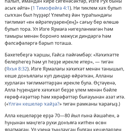
һалып, имандан кире сигенәсәктәр, Изге Рух быны
асыҡ әйтә» (
1 Тимофейға 4:1
). Ни тиклем хаҡ булып
сыҡҡан был һүҙҙәр! Үлемһеҙ йән тураһындағы
тәғлимәт «ен өйрәтеүҙәрен[ең]» сағыу бер өлөшө
булып тора. Ул Изге Яҙмаға нигеҙләнмәгән һәм
тамыры менән боронғо мәжүси диндәргә һәм
фәлсәфәләргә барып тоташа.
Бәхетебеҙгә ҡаршы, Ғайса пәйғәмбәр: «Хәҡиҡәтте
белерһегеҙ һәм ул һеҙҙе ирекле итер», — тигән
(
Яхъя 8:32
). Изге Яҙмалағы хәҡиҡәт менән танышып,
кеше донъялағы күп диндәр өйрәткән, Алланы
хурлаған тәғлимәттәрҙән ирекле була. Өҫтәүенә,
Алла Һүҙендәге хәҡиҡәт беҙҙе үлем менән бәйле
ғөрөф-ғәҙәттәр һәм хөрәфәттәр бығауынан азат итә.
(«
Үлгән кешеләр ҡайҙа?
» тигән рамканы ҡарағыҙ.)
Алла кешеләрҙе ерҙә 70—80 йыл ғына йәшәһен, ә
һуңынан мәңгегә рухи донъяға китһен өсөн
яратмаған. Ул үҙенә тыңлаусан булған кешеләрҙең