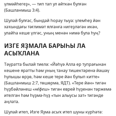
үлмәйһегеҙ», — тип тап ул әйткән булған
(
Башланмыш 3:4
).
Шулай булғас, бындай һорау тыуа: үлемһеҙ йән
хаҡындағы тәғлимәт ялғанға нигеҙләгән икән,
улайһа кеше үлгәс, уның менән нимә була һуң?
ИЗГЕ ЯҘМАЛА БАРЫҺЫ ЛА
АСЫҠЛАНА
Тәүратта былай тиелә: «Йәһүә Алла ер тупрағынан
кешене яратты һәм уның танау тишектәренә йәшәү
һулышы өрҙө, һәм кеше тере йән булып китте»
(
Башланмыш 2:7
, төшөрмә, ЯДТ). «Тере йән» тигән
һүҙбәйләнеш
«не́феш»
тигән еврей һүҙенән тәржемә
ителгән һәм һүҙмә-һүҙ «тын алыусы зат» тигәнде
аңлата.
Шулай итеп, Изге Яҙма асыҡ итеп шуны күрһәтә: