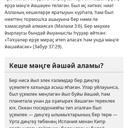
ерҙә мәңге йәшәүен теләгән. Был иҫ киткес ниәт
Алланың кешеләрҙе яратыуын күрһәтә, һәм был
ниәттең тормошҡа ашыуына бер нәмә лә
ҡамасаулай алмаясаҡ (
Малахи 3:6
). Бер мәҙхиә
йырлаусы бындай йыуаныслы һүҙҙәр әйткән:
«Тәҡүәләр ерҙе мираҫ итеп аласаҡ һәм унда мәңге
йәшәйәсәк» (
Зәбур 37:29
).
Кеше мәңге йәшәй аламы?
Бер нисә йыл элек ғалимдар бер диңгеҙ
үҫемлеге хаҡында асыш яһаған. Улар уйлауынса,
был үҫемлек меңләгән йыл буйы йәшәй, һәм
планетала унан да оҙағыраҡ йәшәгән тереклек
юҡ. Океан посидонияһы тип аталған был
үҫемлек — диңгеҙ ылымыҡтарының бер төрө —
Урта диңгеҙ төбөнөң Испания менән Кипр