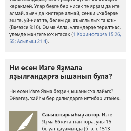
кәрәкмәй. Улар беҙгә бер нисек тә ярҙам да итә
алмай, зыян да килтерә алмай, сөнки «ҡәберҙә
эш тә, уй-ниәт тә, белем дә, аҡыллылыҡ та юҡ»
(
Вәғәзсе 9:10
). Әммә Алла, үлгәндәрҙе терелткәс,
үлемде мәңгегә юҡ итәсәк (
1 Коринфтарға 15:26,
55;
Асылыш 21:4
).
Ни өсөн Изге Яҙмала
яҙылғандарға ышанып була?
Ни өсөн Изге Яҙма беҙҙең ышанысҡа лайыҡ?
Әйҙәгеҙ, ҡайһы бер дәлилдәргә иғтибар итәйек.
Сағыштырғыһыҙ автор.
Изге
Яҙма 66 китаптан тора, уны 16
быуат дауамында (б. э. т. 1513