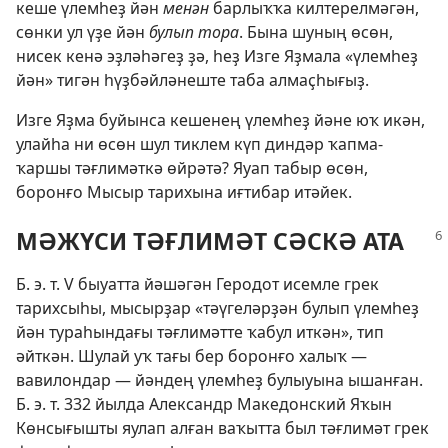
кеше үлемһеҙ йән
менән
барлыҡҡа килтерелмәгән,
сөнки ул үҙе йән
булып тора
. Бына шуның өсөн,
нисек кенә эҙләһәгеҙ ҙә, һеҙ Изге Яҙмала «үлемһеҙ
йән» тигән һүҙбәйләнеште таба алмаҫһығыҙ.
Изге Яҙма буйынса кешенең үлемһеҙ йәне юҡ икән,
улайһа ни өсөн шул тиклем күп диндәр ҡапма-
ҡаршы тәғлимәткә өйрәтә? Яуап табыр өсөн,
боронғо Мысыр тарихына иғтибар итәйек.
МӘЖҮСИ ТӘҒЛИМӘТ СӘСКӘ АТА
Б. э. т. V быуатта йәшәгән Геродот исемле грек
тарихсыһы, мысырҙар «тәүгеләрҙән булып үлемһеҙ
йән тураһындағы тәғлимәтте ҡабул иткән», тип
әйткән. Шулай уҡ тағы бер боронғо халыҡ —
вавилондар — йәндең үлемһеҙ булыуына ышанған.
Б. э. т. 332 йылда Александр Македонский Яҡын
Көнсығышты яулап алған ваҡытта был тәғлимәт грек