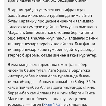
араһындағы ғәйәт киң болондарын биләй.
Әгәр ниндәйҙер үҫемлек кенә ифрат оҙаҡ
йәшәй ала икән, кеше тураһында нимә әйтеп
була? Ҡартайыу процесын өйрәнгән ғалимдар
киләсәктә ғүмерҙе оҙайтып булыуына өмөтләнә.
Мәҫәлән, был темаға ҡағылышлы бер китапта
ошо өлкәлә яһалған «күп һанлы алдынғы фәнни
тикшеренеүҙәр» тураһында әйтелә. Был фәнни
тикшеренеүҙәр кеше ғүмерен оҙайтыу эшендә
этәргес бирерме, юҡмы икәнен ваҡыт күрһәтер.
Әммә мәңгелек тормошҡа өмөт фәнгә бер
нисек тә бәйле түгел. Изге Яҙмала Барлыҡҡа
килтереүсебеҙ Йәһүә Алла тураһында былай
тиелә: «Һиндә — йәшәү шишмәһе» (
Зәбур 36:9
).
Ғайса пәйғәмбәр Аллаға доға ҡылғанда: «Һине,
берҙән-бер хаҡ Алланы һәм Һин ебәргән Ғайса
Мәсихте танып белеү — ана шул мәңгелек
тормош», — тигән (
Яхъя 17:3
). Ысындан да,