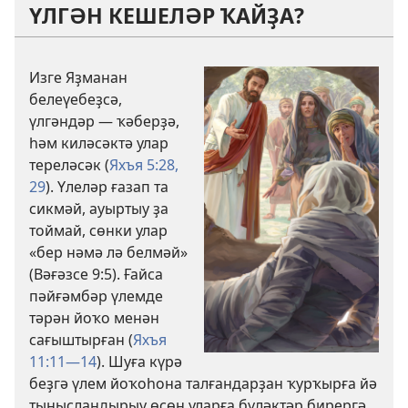
ҮЛГӘН КЕШЕЛӘР ҠАЙҘА?
Изге Яҙманан
белеүебеҙсә,
үлгәндәр — ҡәберҙә,
һәм киләсәктә улар
тереләсәк (
Яхъя 5:28,
29
). Үлеләр ғазап та
сикмәй, ауыртыу ҙа
тоймай, сөнки улар
«бер нәмә лә белмәй»
(
Вәғәзсе 9:5
). Ғайса
пәйғәмбәр үлемде
тәрән йоҡо менән
сағыштырған (
Яхъя
11:11—14
). Шуға күрә
беҙгә үлем йоҡоһона талғандарҙан ҡурҡырға йә
тынысландырыу өсөн уларға бүләктәр бирергә