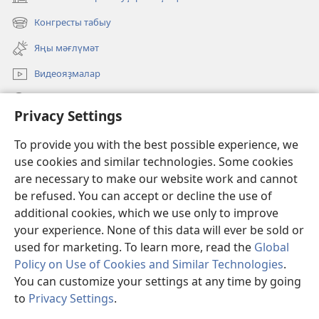
(opens
new
Конгресты табыу
(opens
window)
new
Яңы мәғлүмәт
window)
Видеояҙмалар
Эҙләү
Privacy Settings
Иғәнәләр
(opens
To provide you with the best possible experience, we
new
use cookies and similar technologies. Some cookies
window)
Күҙәтеү манараһының ОНЛАЙН КИТАПХАНАҺЫ
are necessary to make our website work and cannot
(opens
be refused. You can accept or decline the use of
new
®
JW Hub
window)
additional cookies, which we use only to improve
(opens
new
your experience. None of this data will ever be sold or
window)
used for marketing. To learn more, read the
Global
Policy on Use of Cookies and Similar Technologies
.
Copyright
© 2026 Watch Tower Bible and Tract Society of Pennsylvania.
You can customize your settings at any time by going
ҠУЛЛАНЫУ ҠАҒИҘӘЛӘРЕ
|
КОНФИДЕНЦИАЛЛЕК СӘЙӘСӘТЕ
|
to
Privacy Settings
.
S
PRIVACY SETTINGS