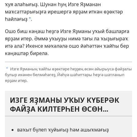
ҡуя алаһығыҙ. Шунан һуң Изге Яҙманан
маҡсаттарығыҙға ирешергә ярҙам иткән өҙөктәр
һайлағыҙ
.
a
Ошо биш кәңәш һеҙгә Изге Яҙманы уҡый башларға
ярҙам итер. Әммә уҡыуҙы нимә тағы ла ҡыҙығыраҡ
итә ала? Икенсе мәҡәләлә ошо йәһәттән ҡайһы бер
кәңәштәр бирелә.
Изге Яҙманың ҡайһы өҙөктәре һеҙҙең өсөн айырыуса файҙалы
a
булыр икәнен белмәһәгеҙ, Йәһүә шаһиттары һеҙгә шатланып
ярҙам итер.
ИЗГЕ ЯҘМАНЫ УҠЫУ КҮБЕРӘК
ФАЙҘА КИЛТЕРҺЕН ӨСӨН...
ваҡыт бүлеп ҡуйығыҙ һәм ашыҡмағыҙ