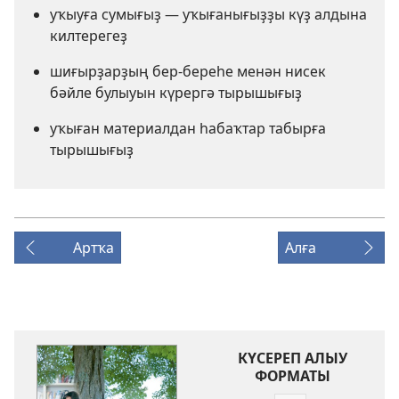
уҡыуға сумығыҙ — уҡығанығыҙҙы күҙ алдына
килтерегеҙ
шиғырҙарҙың бер-береһе менән нисек
бәйле булыуын күрергә тырышығыҙ
уҡыған материалдан һабаҡтар табырға
тырышығыҙ
Артҡа
Алға
КҮСЕРЕП АЛЫУ
ФОРМАТЫ