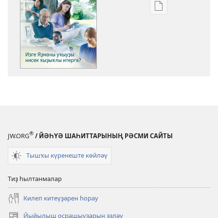
Баҫмаларҙы
күсереп
алыу
көйләүҙәре
КҮҘӘТЕҮ
МАНАРАҺЫ
Изге
Яҙманы
уҡыуҙы
нисек
ҡыҙыҡлы
®
JW.ORG
/ ЙӘҺҮӘ ШАҺИТТАРЫНЫҢ РӘСМИ САЙТЫ
итергә?
Тышҡы күренеште көйләү
Тиҙ һылтанмалар
Килеп китеүҙәрен һорау
Йыйылыш осрашыуҙарын эҙләү