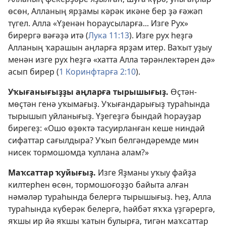
өсөн, Алланың ярҙамы кәрәк икәне бер ҙә ғәжәп
түгел. Алла «Үҙенән һораусыларға... Изге Рух»
бирергә вәғәҙә итә (
Лука 11:13
). Изге рух һеҙгә
Алланың ҡарашын аңларға ярҙам итер. Ваҡыт уҙыу
менән изге рух һеҙгә «хатта Алла тәрәнлектәрен дә»
асып бирер (
1 Коринфтарға 2:10
).
Уҡығанығыҙҙы аңларға тырышығыҙ.
Өҫтән-
мөҫтән генә уҡымағыҙ. Уҡығандарығыҙ тураһында
тырышып уйланығыҙ. Үҙегеҙгә бындай һорауҙар
бирегеҙ: «Ошо өҙөктә тасуирланған кеше ниндәй
сифаттар сағылдыра? Уҡып белгәндәремде мин
нисек тормошомда ҡуллана алам?»
Маҡсаттар ҡуйығыҙ.
Изге Яҙманы уҡыу файҙа
килтерһен өсөн, тормошоғоҙҙо байыта алған
нәмәләр тураһында белергә тырышығыҙ. Һеҙ, Алла
тураһында күберәк белергә, һәйбәт яҡҡа үҙгәрергә,
яҡшы ир йә яҡшы ҡатын булырға, тигән маҡсаттар