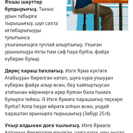
Яҡшы шарттар
булдырығыҙ.
Тыныс
урын табырға
тырышығыҙ, шул саҡта
иғтибарығыҙҙы
тулыһынса
уҡығанығыҙға туплай алырһығыҙ. Уҡыған
урынығыҙҙа яҡты һәм саф һауа булһа, файҙа
күберәк булыр.
Дөрөҫ ҡараш һаҡлағыҙ.
Изге Яҙма күктәге
Атабыҙҙан бирелгән китап, шуға күрә уҡыуҙан
күберәк файҙа алыр өсөн, беҙ ҡайғыртыусан
атаһынан өйрәнергә әҙер булған бала һымаҡ
булырға тейеш. Ә Изге Яҙмаға ҡарашығыҙ тиҫкәре
булһа? Алла һеҙҙе өйрәтә алһын өсөн, ундай
ҡараштан арынырға тырышығыҙ (
Зәбур 25:4
).
Уҡыр алдынан доға ҡылығыҙ.
Изге Яҙмала
Алланың фекерҙәре яҙылған, шуға күрә, уны аңлар