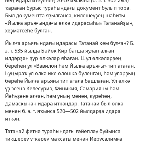
нең идара итеүенең 20-се йылына (б. э. т. 502 йыл)
ҡараған бурыс тураһындағы документ булып тора.
Был документта яҙылғанса, килешеүҙең шаһиты
«Йылға аръяғындағы өлкә идарасыһы» Татанайҙың
хеҙмәтсеһе булған.
Йылға аръяғындағы идарасы Татанай кем булған? Б.
э. т. 535 йылда Бөйөк Кир батша яулап алған
илдәрҙән ҙур өлкәләр яһаған. Шул өлкәләрҙең
береһен ул «Вавилон һәм Йылға аръяғы» тип атаған.
Һуңыраҡ ул өлкә ике өлөшкә бүленгән, һәм уларҙың
береһе Йылға аръяғы тип атала башлаған. Ул өлкә
үҙ эсенә Келесүриә, Финикия, Самарияны һәм
Йәһүҙәне алған, һәм уның менән, күрәһең,
Дамаскынан идара иткәндәр. Татанай был өлкә
менән б. э. т. яҡынса 520—502 йылдарҙа идара
иткән.
Татанай фетнә тураһындағы ғәйепләү буйынса
тикшереү үткәреү маҡсаты менән Иерусалимға