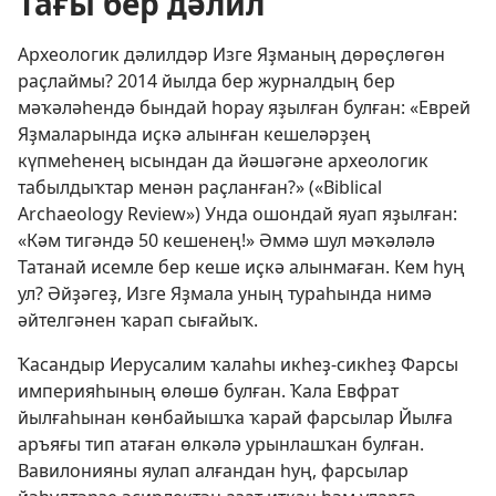
Тағы бер дәлил
Археологик дәлилдәр Изге Яҙманың дөрөҫлөгөн
раҫлаймы? 2014 йылда бер журналдың бер
мәҡәләһендә бындай һорау яҙылған булған: «Еврей
Яҙмаларында иҫкә алынған кешеләрҙең
күпмеһенең ысындан да йәшәгәне археологик
табылдыҡтар менән раҫланған?» («Biblical
Archaeology Review») Унда ошондай яуап яҙылған:
«Кәм тигәндә 50 кешенең!» Әммә шул мәҡәләлә
Татанай исемле бер кеше иҫкә алынмаған. Кем һуң
ул? Әйҙәгеҙ, Изге Яҙмала уның тураһында нимә
әйтелгәнен ҡарап сығайыҡ.
Ҡасандыр Иерусалим ҡалаһы икһеҙ-сикһеҙ Фарсы
империяһының өлөшө булған. Ҡала Евфрат
йылғаһынан көнбайышҡа ҡарай фарсылар Йылға
аръяғы тип атаған өлкәлә урынлашҡан булған.
Вавилонияны яулап алғандан һуң, фарсылар