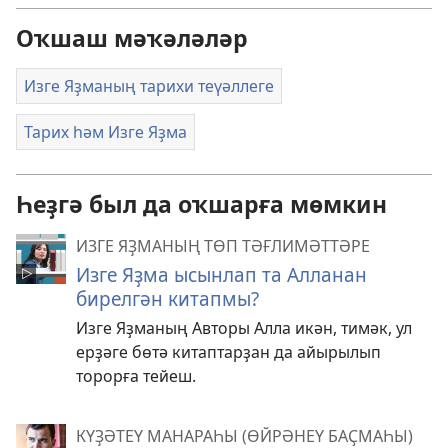
Оҡшаш мәҡәләләр
Изге Яҙманың тарихи теүәллеге
Тарих һәм Изге Яҙма
Һеҙгә был да оҡшарға мөмкин
ИЗГЕ ЯҘМАНЫҢ ТӨП ТӘҒЛИМӘТТӘРЕ
Изге Яҙма ысынлап та Алланан
бирелгән китапмы?
Изге Яҙманың Авторы Алла икән, тимәк, ул
ерҙәге бөтә китаптарҙан да айырылып
торорға тейеш.
КҮҘӘТЕҮ МАНАРАҺЫ (ӨЙРӘНЕҮ БАҪМАҺЫ)