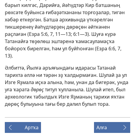
барып килгәс, Дарийға, йәһүдтәр Кир батшаның
рөхсәте буйынса ғибәҙәтхананы торғоҙалар, тигән
хәбәр еткергән. Батша архивында үткәрелгән
тикшеренеү йәһүдтәрҙең дөрөҫөн әйткәнен
раҫлаған (
Езра 5:6, 7,
11—13;
6:1—3
). Шуға күрә
Татанайға төҙөлөш эштәренә ҡамасауламаҫҡа
бойороҡ бирелгән, һәм ул буйһонған (
Езра 6:6, 7,
13
).
Әлбиттә, Йылға аръяғындағы идарасы Татанай
тарихта әллә ни тәрән эҙ ҡалдырмаған. Шулай ҙа ул
Изге Яҙмала иҫкә алына, һәм, унан да бигерәк, унда
уға ҡарата
дөрөҫ
титул ҡулланыла. Шулай итеп, был
археологик табылдыҡ Изге Яҙманың тарихи яҡтан
дөрөҫ булыуына тағы бер дәлил булып тора.
Артҡа
Алға