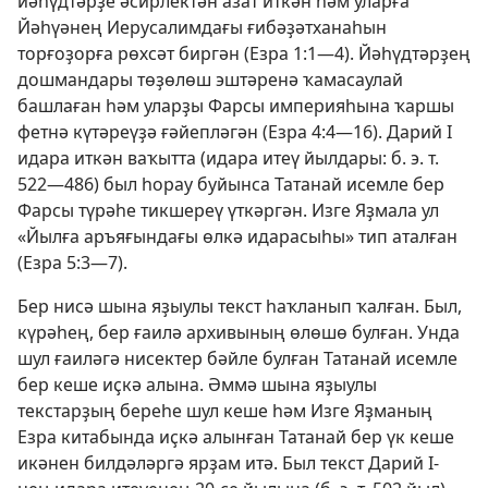
йәһүдтәрҙе әсирлектән азат иткән һәм уларға
Йәһүәнең Иерусалимдағы ғибәҙәтханаһын
торғоҙорға рөхсәт биргән (
Езра 1:1—4
). Йәһүдтәрҙең
дошмандары төҙөлөш эштәренә ҡамасаулай
башлаған һәм уларҙы Фарсы империяһына ҡаршы
фетнә күтәреүҙә ғәйепләгән (
Езра 4:4—16
). Дарий I
идара иткән ваҡытта (идара итеү йылдары: б. э. т.
522—486) был һорау буйынса Татанай исемле бер
Фарсы түрәһе тикшереү үткәргән. Изге Яҙмала ул
«Йылға аръяғындағы өлкә идарасыһы» тип аталған
(
Езра 5:3—7
).
Бер нисә шына яҙыулы текст һаҡланып ҡалған. Был,
күрәһең, бер ғаилә архивының өлөшө булған. Унда
шул ғаиләгә нисектер бәйле булған Татанай исемле
бер кеше иҫкә алына. Әммә шына яҙыулы
текстарҙың береһе шул кеше һәм Изге Яҙманың
Езра китабында иҫкә алынған Татанай бер үк кеше
икәнен билдәләргә ярҙам итә. Был текст Дарий I-