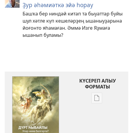
Ҙур әһәмиәткә эйә һорау
Башҡа бер ниндәй китап та быуаттар буйы
шул хәтле күп кешеләрҙең ышаныуҙарына
йоғонто яһамаған. Әммә Изге Яҙмаға
ышанып буламы?
КҮСЕРЕП АЛЫУ
ФОРМАТЫ
Баҫмаларҙы
күсереп
алыу
көйләүҙәре
КҮҘӘТЕҮ