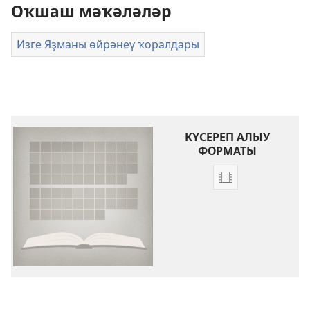
Оҡшаш мәҡәләләр
Изге Яҙманы өйрәнеү ҡоралдары
КҮСЕРЕП АЛЫУ
ФОРМАТЫ
Видеояҙмалар
күсереп
алыу
көйләүҙәре
Изге
Яҙма
китаптарына
инеш