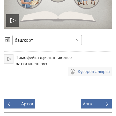
Уйнатыу
Телде
һайлағыҙ
Тимофейға яҙылған икенсе
Уйнатыу
хатҡа инеш һүҙ
Күсереп алырға
Видеояҙмаларҙы
күсереп
алыу
көйләүҙәре
Артҡа
Алға