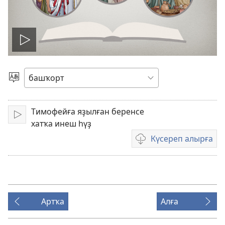
Уйнатыу
Телде
һайлағыҙ
Тимофейға яҙылған беренсе
Уйнатыу
хатҡа инеш һүҙ
Күсереп алырға
Видеояҙмаларҙы
күсереп
алыу
көйләүҙәре
Артҡа
Алға