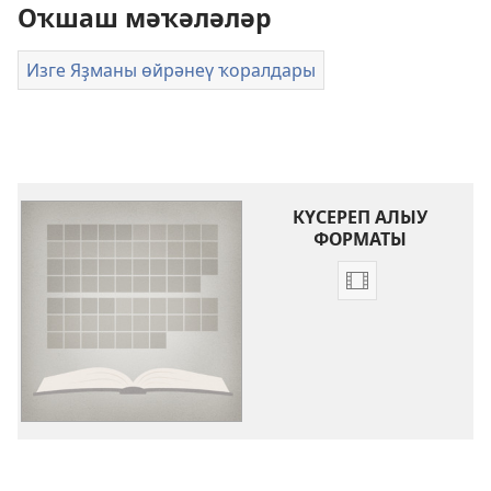
Оҡшаш мәҡәләләр
Изге Яҙманы өйрәнеү ҡоралдары
КҮСЕРЕП АЛЫУ
ФОРМАТЫ
Видеояҙмалар
күсереп
алыу
көйләүҙәре
Изге
Яҙма
китаптарына
инеш