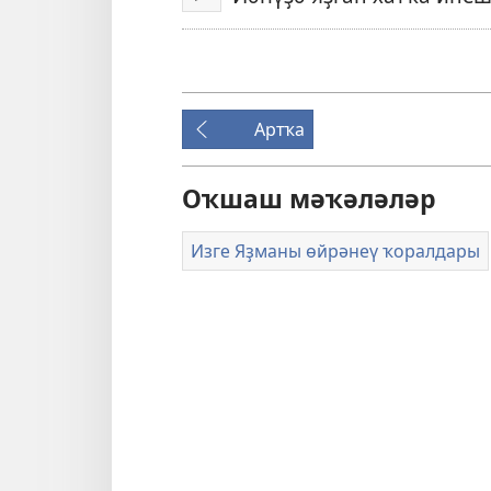
Уйнатыу
Артҡа
Оҡшаш мәҡәләләр
Изге Яҙманы өйрәнеү ҡоралдары