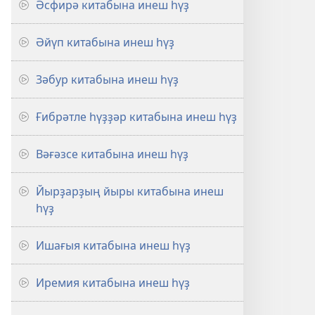
Әсфирә китабына инеш һүҙ
Әйүп китабына инеш һүҙ
Зәбур китабына инеш һүҙ
Ғибрәтле һүҙҙәр китабына инеш һүҙ
Вәғәзсе китабына инеш һүҙ
Йырҙарҙың йыры китабына инеш
һүҙ
Ишағыя китабына инеш һүҙ
Иремия китабына инеш һүҙ