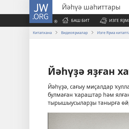
JW.ORG
Йәһүә шаһиттары
БАШ БИТ
ИЗГЕ ЯҘ
Китапхана
Видеояҙмалар
Изге Яҙма китап
Йәһүҙә яҙған х
Йәһүҙә, сағыу миҫалдар ҡул
булмаған ҡараштар һәм ялға
тырышыусыларҙы танырға өй