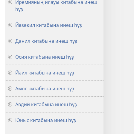
Иремияның илауы китабына инеш
һүҙ
Йәзәкил китабына инеш һүҙ
Данил китабына инеш һүҙ
Осия китабына инеш һүҙ
Йәил китабына инеш һүҙ
Амос китабына инеш һүҙ
Авдий китабына инеш һүҙ
Юныс китабына инеш һүҙ