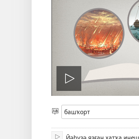
Уйнатыу
Телде
һайлағыҙ
Йәһүҙә яҙған хатҡа инеш