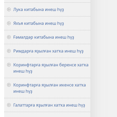
Лука китабына инеш һүҙ
Яхъя китабына инеш һүҙ
Ғәмәлдәр китабына инеш һүҙ
Римдарға яҙылған хатҡа инеш һүҙ
Коринфтарға яҙылған беренсе хатҡа
инеш һүҙ
Коринфтарға яҙылған икенсе хатҡа
инеш һүҙ
Галаттарға яҙылған хатҡа инеш һүҙ