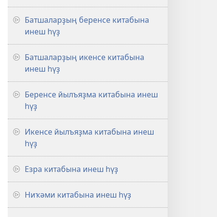
Батшаларҙың беренсе китабына
инеш һүҙ
Батшаларҙың икенсе китабына
инеш һүҙ
Беренсе йылъяҙма китабына инеш
һүҙ
Икенсе йылъяҙма китабына инеш
һүҙ
Езра китабына инеш һүҙ
Ниҡәми китабына инеш һүҙ