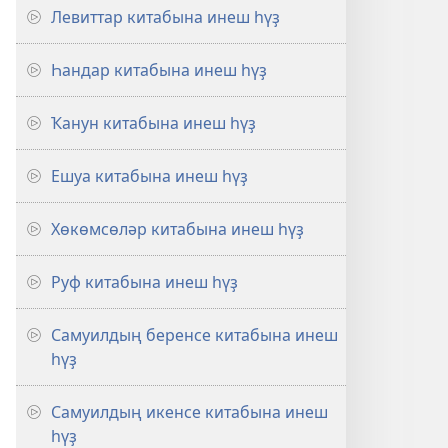
Левиттар китабына инеш һүҙ
Һандар китабына инеш һүҙ
Ҡанун китабына инеш һүҙ
Ешуа китабына инеш һүҙ
Хөкөмсөләр китабына инеш һүҙ
Руф китабына инеш һүҙ
Самуилдың беренсе китабына инеш
һүҙ
Самуилдың икенсе китабына инеш
һүҙ