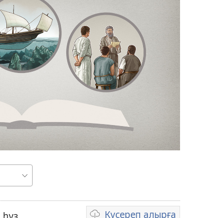
Күсереп алырға
 һүҙ