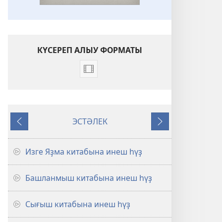
КҮСЕРЕП АЛЫУ ФОРМАТЫ
Видеояҙмаларҙы
күсереп
алыу
көйләүҙәре
ЭСТӘЛЕК
Изге
Артҡа
Алға
Яҙма
китаптарына
Изге Яҙма китабына инеш һүҙ
инеш
һүҙҙәр
Башланмыш китабына инеш һүҙ
(видеояҙмалар)
Сығыш китабына инеш һүҙ