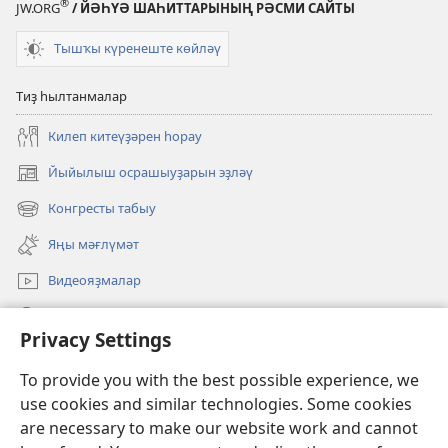
®
JW.ORG
/ ЙӘҺҮӘ ШАҺИТТАРЫНЫҢ РӘСМИ САЙТЫ
Тышҡы күренеште көйләү
Тиҙ һылтанмалар
Килеп китеүҙәрен һорау
Йыйылыш осрашыуҙарын эҙләү
(opens
new
Конгресты табыу
(opens
window)
new
Яңы мәғлүмәт
window)
Видеояҙмалар
Эҙләү
Privacy Settings
Иғәнәләр
(opens
To provide you with the best possible experience, we
new
use cookies and similar technologies. Some cookies
window)
Күҙәтеү манараһының ОНЛАЙН КИТАПХАНАҺЫ
are necessary to make our website work and cannot
(opens