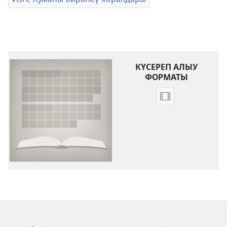
КҮСЕРЕП АЛЫУ
ФОРМАТЫ
Видеояҙмалар
күсереп
алыу
көйләүҙәре
Изге
Яҙма
китаптарына
инеш
һүҙҙәр
(видеояҙмалар