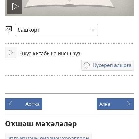
Уйнатыу
Телде
һайлағыҙ
Ешуа китабына инеш һүҙ
Уйнатыу
Күсереп алырға
Видеояҙмаларҙы
күсереп
алыу
көйләүҙәре
Артҡа
Алға
Оҡшаш мәҡәләләр
Изге Яҙманы өйрәнеү ҡоралдары