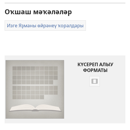
Оҡшаш мәҡәләләр
Изге Яҙманы өйрәнеү ҡоралдары
КҮСЕРЕП АЛЫУ
ФОРМАТЫ
Видеояҙмалар
күсереп
алыу
көйләүҙәре
Изге
Яҙма
китаптарына