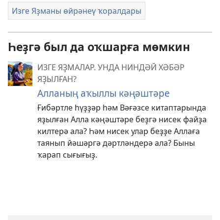
Изге Яҙманы өйрәнеү ҡоралдары
Һеҙгә был да оҡшарға мөмкин
ИЗГЕ ЯҘМАЛАР. УНДА НИНДӘЙ ХӘБӘР
ЯҘЫЛҒАН?
Алланың аҡыллы кәңәштәре
Ғибәртле һүҙҙәр һәм Вәғәзсе китаптарында
яҙылған Алла кәңәштәре беҙгә нисек файҙа
килтерә ала? Һәм нисек улар беҙҙе Аллаға
таянып йәшәргә дәртләндерә ала? Быны
ҡарап сығығыҙ.