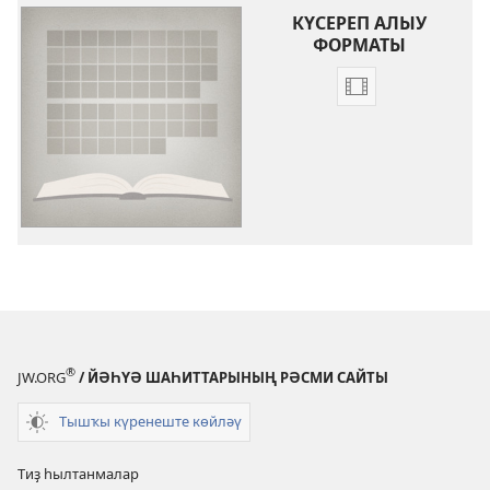
КҮСЕРЕП АЛЫУ
ФОРМАТЫ
Видеояҙмалар
күсереп
алыу
көйләүҙәре
Изге
Яҙма
китаптарына
инеш
һүҙҙәр
(видеояҙмалар
®
JW.ORG
/ ЙӘҺҮӘ ШАҺИТТАРЫНЫҢ РӘСМИ САЙТЫ
Тышҡы күренеште көйләү
Тиҙ һылтанмалар