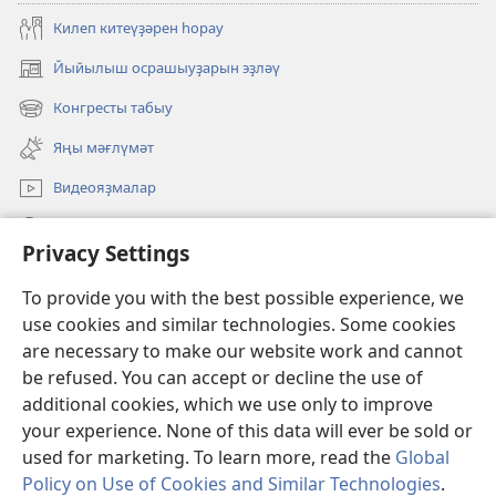
Килеп китеүҙәрен һорау
Йыйылыш осрашыуҙарын эҙләү
(opens
new
Конгресты табыу
(opens
window)
new
Яңы мәғлүмәт
window)
Видеояҙмалар
Эҙләү
Privacy Settings
Иғәнәләр
(opens
To provide you with the best possible experience, we
new
use cookies and similar technologies. Some cookies
window)
Күҙәтеү манараһының ОНЛАЙН КИТАПХАНАҺЫ
are necessary to make our website work and cannot
(opens
be refused. You can accept or decline the use of
new
®
JW Hub
window)
additional cookies, which we use only to improve
(opens
new
your experience. None of this data will ever be sold or
window)
used for marketing. To learn more, read the
Global
Policy on Use of Cookies and Similar Technologies
.