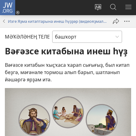
JW.ORG
Инеү
(opens
Сайт
JW.ORG
М
new
телен
буйынса
КҮ
Изге Яҙма китаптарына инеш һүҙҙәр (видеояҙмалар)
window)
үҙгәртеү
эҙләү
МӘҠӘЛӘНЕҢ ТЕЛЕ
Вәғәзсе китабына инеш һүҙ
Вәғәзсе китабын ҡыҫҡаса ҡарап сығығыҙ, был китап
беҙгә, мәғәнәле тормош алып барып, шатланып
йәшәргә ярҙам итә.