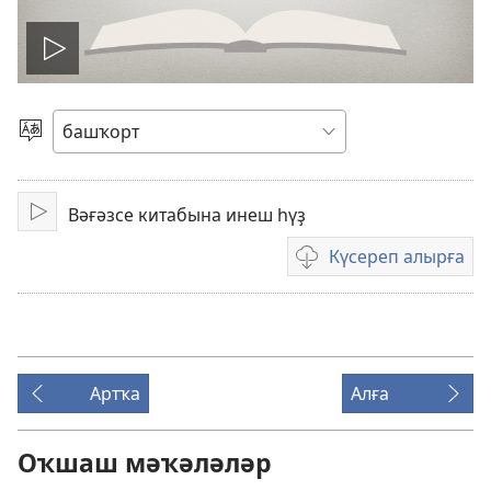
Уйнатыу
Телде
һайлағыҙ
Вәғәзсе китабына инеш һүҙ
Уйнатыу
Күсереп алырға
Видеояҙмаларҙы
күсереп
алыу
көйләүҙәре
Артҡа
Алға
Оҡшаш мәҡәләләр