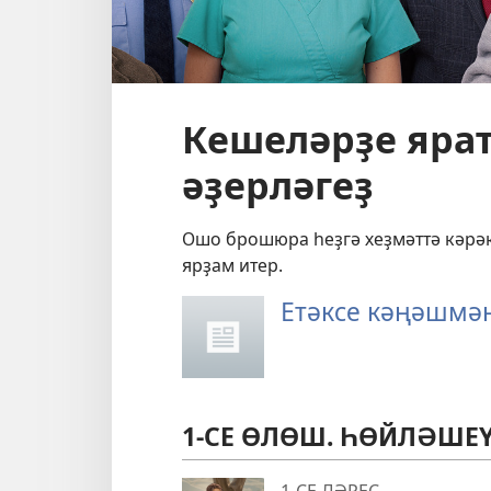
Кешеләрҙе яра
әҙерләгеҙ
Ошо брошюра һеҙгә хеҙмәттә кәрәк 
ярҙам итер.
Етәксе кәңәшмә
1-СЕ ӨЛӨШ. ҺӨЙЛӘШЕ