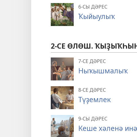
6-СЫ ДӘРЕС
Ҡыйыулыҡ
2-СЕ ӨЛӨШ. ҠЫҘЫҠҺЫН
7-СЕ ДӘРЕС
Ныҡышмалыҡ
8-СЕ ДӘРЕС
Түҙемлек
9-СЫ ДӘРЕС
Кеше хәленә инә