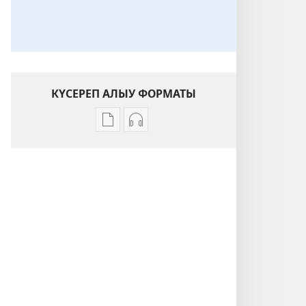
КҮСЕРЕП АЛЫУ ФОРМАТЫ
Баҫмаларҙы
Аудиояҙмаларҙы
күсереп
күсереп
алыу
алыу
көйләүҙәре
көйләүҙәре
Кешеләрҙе
Кешеләрҙе
яратығыҙ.
яратығыҙ.
Шәкерттәр
Шәкерттәр
әҙерләгеҙ
әҙерләгеҙ