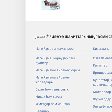
®
JW.ORG
/ ЙӘҺҮӘ ШАҺИТТАРЫНЫҢ РӘСМИ С
Изге Яҙма тәғлимәттәре
Китапхана
Изге Яҙма. Һорауҙар һәм
Изге Яҙмал
яуаптар
Китаптар
Изге Яҙманы өйрәнеү курсы
Брошюрала
Изге Яҙманы өйрәнеү
Буклеттар, 
ҡоралдары
карточкала
Бәхет һәм тыныслыҡ
Мәҡәләләр
Никах һәм ғаилә
Журналдар
Үҫмерҙәр һәм йәштәр
Эш дәфтәре
Балалар