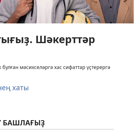
тығыҙ. Шәкерттәр
булған мәсихселәргә хас сифаттар үҫтерергә
нең хаты
Ү БАШЛАҒЫҘ