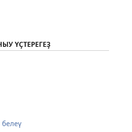
ЫУ ҮҪТЕРЕГЕҘ
 белеү