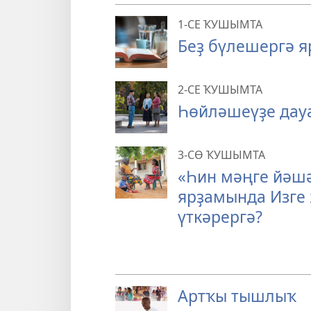
1-СЕ ҠУШЫМТА
Беҙ бүлешергә я
2-СЕ ҠУШЫМТА
Һөйләшеүҙе дауа
3-СӨ ҠУШЫМТА
«Һин мәңге йәшә
ярҙамында Изге 
үткәрергә?
Артҡы тышлыҡ