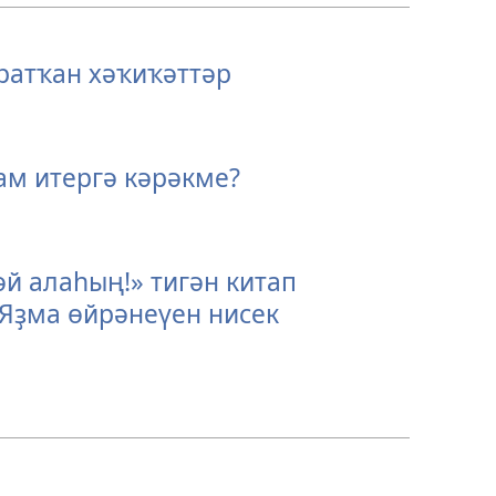
ратҡан хәҡиҡәттәр
м итергә кәрәкме?
й алаһың!» тигән китап
Яҙма өйрәнеүен нисек