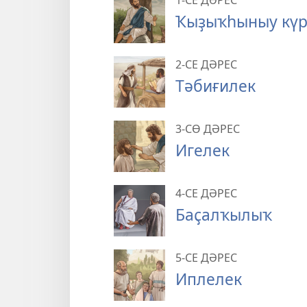
1-СЕ ДӘРЕС
Ҡыҙыҡһыныу күр
2-СЕ ДӘРЕС
Тәбиғилек
3-СӨ ДӘРЕС
Игелек
4-СЕ ДӘРЕС
Баҫалҡылыҡ
5-СЕ ДӘРЕС
Иплелек