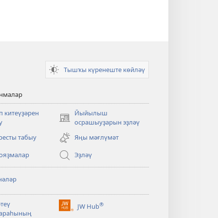
Тышҡы күренеште көйләү
анмалар
п китеүҙәрен
Йыйылыш
(opens
у
осрашыуҙарын эҙләү
new
ресты табыу
Яңы мәғлүмәт
window)
ояҙмалар
Эҙләү
нәләр
әтеү
®
JW Hub
(opens
араһының