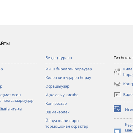
АЙТЫ
Беҙҙең турала
Тиҙ һылт
ар
Йыш бирелгән һорауҙар
Киле
һора
Килеп китеүҙәрен һорау
Конг
р
Осрашыуҙар
(opens
new
Виде
хеҙмәт өсөн
Иҫкә алыу кисәһе
window)
р һәм саҡырыуҙар
Конгрестар
 йыйынтығы
Иғә
Эшмәкәрлек
(opens
new
Йәһүә шаһиттары
window)
Күҙ
тормошонан осраҡтар
ман