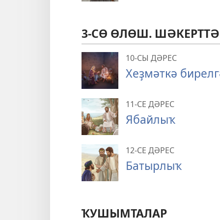
3-СӨ ӨЛӨШ. ШӘКЕРТТӘ
10-СЫ ДӘРЕС
Хеҙмәткә бирелг
11-СЕ ДӘРЕС
Ябайлыҡ
12-СЕ ДӘРЕС
Батырлыҡ
ҠУШЫМТАЛАР