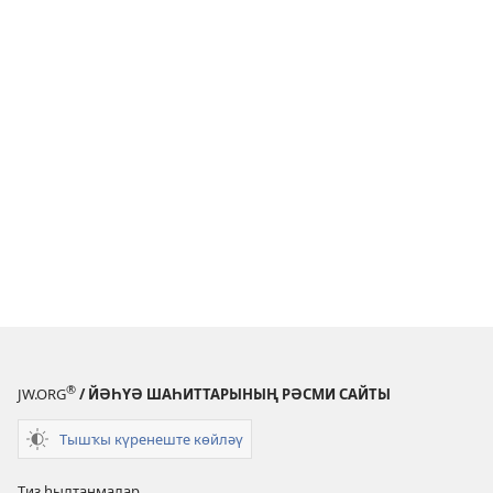
®
JW.ORG
/ ЙӘҺҮӘ ШАҺИТТАРЫНЫҢ РӘСМИ САЙТЫ
Тышҡы күренеште көйләү
Тиҙ һылтанмалар