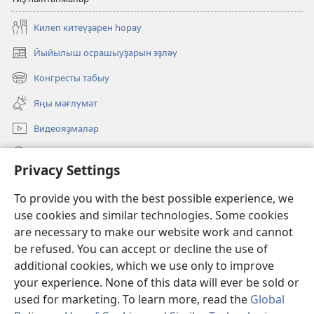
Килеп китеүҙәрен һорау
Йыйылыш осрашыуҙарын эҙләү
(opens
new
Конгресты табыу
(opens
window)
new
Яңы мәғлүмәт
window)
Видеояҙмалар
Эҙләү
Privacy Settings
Иғәнәләр
(opens
To provide you with the best possible experience, we
new
use cookies and similar technologies. Some cookies
window)
Күҙәтеү манараһының ОНЛАЙН КИТАПХАНАҺЫ
are necessary to make our website work and cannot
(opens
new
be refused. You can accept or decline the use of
®
JW Hub
window)
additional cookies, which we use only to improve
(opens
new
your experience. None of this data will ever be sold or
window)
used for marketing. To learn more, read the
Global