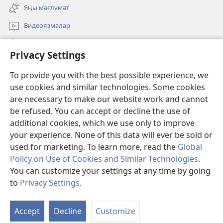
new
Яңы мәғлүмәт
window)
Видеояҙмалар
Эҙләү
Privacy Settings
Иғәнәләр
(opens
To provide you with the best possible experience, we
new
use cookies and similar technologies. Some cookies
window)
Күҙәтеү манараһының ОНЛАЙН КИТАПХАНАҺЫ
are necessary to make our website work and cannot
(opens
be refused. You can accept or decline the use of
new
®
JW Hub
window)
additional cookies, which we use only to improve
(opens
new
your experience. None of this data will ever be sold or
window)
used for marketing. To learn more, read the
Global
Policy on Use of Cookies and Similar Technologies
.
Copyright
© 2026 Watch Tower Bible and Tract Society of Pennsylvania.
You can customize your settings at any time by going
ҠУЛЛАНЫУ ҠАҒИҘӘЛӘРЕ
|
КОНФИДЕНЦИАЛЛЕК СӘЙӘСӘТЕ
|
to
Privacy Settings
.
PRIVACY SETTINGS
Accept
Decline
Customize