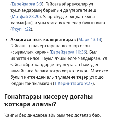
(
Еврейҙарға 5:9
). Ғайсаға эйәреүселәр ул
ҡушҡандарҙың барыһын да үтәргә тейеш
(
Матфай 28:20
). Улар «һүҙҙе тыңлап ҡына
ҡалмағ[ан], ә уны үтәгән» кешеләр булып китә
(
Яҡуп 1:22
).
Ахырғаса ныҡ ҡалырға кәрәк
(
Марк 13:13
).
Ғайсаның шәкерттәренә ҡотолор өсөн
«сыҙамлыҡ кәрәк» (
Еврейҙарға 10:36
). Был
йәһәттән илсе Пауыл яҡшы өлгө ҡалдырған. Ул
Ғайса өйрәткәндәрҙе теүәл үтәгән һәм үҙен
аямайынса Аллаға тоғро хеҙмәт иткән. Мәсихсе
булып киткәндән алып үлеменә ҡәҙәр ул ошо
юлдан тайпылмаған (
1 Кәринттәргә 9:27
).
Гонаһтарҙы кисереү доғаһы
ҡотҡара аламы?
Ҡайһы бер диндәрҙә айырым төр доғалар бар,