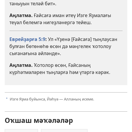
таныуын теләй бит».
Аңлатма.
Ғайсаға иман итеү Изге Яҙмалағы
теүәл белемгә нигеҙләнергә тейеш.
Еврейҙарға 5:9
:
Ул «Үҙенә [Ғайсаға] тыңлаусан
булған бөтөнөһө өсөн дә мәңгелек ҡотолоу
сығанағына әйләнде».
Аңлатма.
Ҡотолор өсөн, Ғайсаның
күрһәтмәләрен тыңларға һәм үтәргә кәрәк.
Изге Яҙма буйынса, Йәһүә — Алланың исеме.
a
Оҡшаш мәҡәләләр