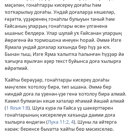
мәҫәлән, гонаһтарҙы кисереү доғаһы һәм
ҡотҡарылыу доғаһы. Ундай доғаларҙа кешеләр,
ғәҙәттә, үҙҙәренең гонаһлы булыуын таный һәм
Ғайсаның уларҙың гонаһтары өсөн үлгәненә
ышаныс белдерә. Улар шулай уҡ Ғайсанан уларҙың
йөрәгенә йә тормошона инеүен һорай. Әммә Изге
Яҙмала ундай доғалар хаҡында бер һүҙ ҙә юҡ.
Бынан тыш, Изге Яҙма ҡалыпҡа һалынған һүҙҙәр йә
ҡағыҙға яҙылған әҙер текст буйынса доға ҡылырға
өйрәтмәй.
Ҡайһы берәүҙәр, гонаһтарҙы кисереү доғаһы
мәңгелек ҡотолоу бирә, тип ышана. Әммә бер
ниндәй доға ла үҙенән-үҙе генә ҡотолоу бирә алмай.
Камил булмаған кеше хаталар яһамай йәшәй алмай
(
1 Яхъя 1:8
). Шуға күрә лә Ғайса үҙ шәкерттәрен
гонаһтарының кисерелеүе хаҡында даими доға
ҡылырға өндәгән (
Лука 11:2,
4
). Шуны ла әйтергә
кәрәк: беренсе быуатта ҡайһы бер мәсихселәр,