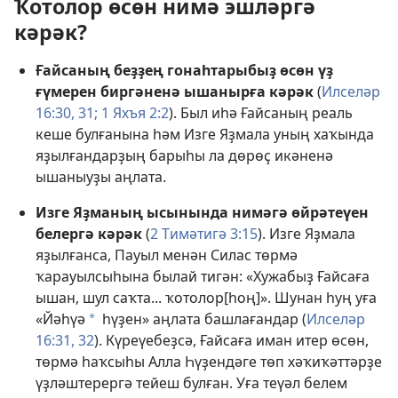
Ҡотолор өсөн нимә эшләргә
кәрәк?
Ғайсаның беҙҙең гонаһтарыбыҙ өсөн үҙ
ғүмерен биргәненә ышанырға кәрәк
(
Илселәр
16:30, 31;
1 Яхъя 2:2
). Был иһә Ғайсаның реаль
кеше булғанына һәм Изге Яҙмала уның хаҡында
яҙылғандарҙың барыһы ла дөрөҫ икәненә
ышаныуҙы аңлата.
Изге Яҙманың ысынында нимәгә өйрәтеүен
белергә кәрәк
(
2 Тимәтигә 3:15
). Изге Яҙмала
яҙылғанса, Пауыл менән Силас төрмә
ҡарауылсыһына былай тигән: «Хужабыҙ Ғайсаға
ышан, шул саҡта... ҡотолор[һоң]». Шунан һуң уға
«Йәһүә
һүҙен» аңлата башлағандар (
Илселәр
a
16:31, 32
). Күреүебеҙсә, Ғайсаға иман итер өсөн,
төрмә һаҡсыһы Алла Һүҙендәге төп хәҡиҡәттәрҙе
үҙләштерергә тейеш булған. Уға теүәл белем