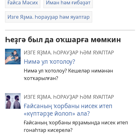
Ғайса Мәсих
Иман һәм ғибәҙәт
Изге Яҙма. Һорауҙар һәм яуаптар
Һеҙгә был да оҡшарға мөмкин
ИЗГЕ ЯҘМА. ҺОРАУҘАР ҺӘМ ЯУАПТАР
Нимә ул ҡотолоу?
Нимә ул ҡотолоу? Кешеләр нимәнән
ҡотҡарылған?
ИЗГЕ ЯҘМА. ҺОРАУҘАР ҺӘМ ЯУАПТАР
Ғайсаның ҡорбаны нисек итеп
«күптәрҙе йолоп» ала?
Ғайсаның ҡорбаны ярҙамында нисек итеп
гонаһтар кисерелә?