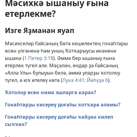
Мәсихкә ышаныу ғына
етерлекме?
Изге Яҙманан яуап
Мәсихселәр Ғайсаның бөтә кешелектең гонаһтары
өсөн үлгәненә һәм уның Ҡотҡарыусы икәненә
ышана (
1 Петер 3:18
). Әммә бер ышаныу ғына
етерлек түгел әле. Мәҫәлән, ендәр ҙә Ғайсаның
«Алла Улы» булыуын белә, әммә уларҙы ҡотолоу
түгел, ә юҡ ителеү көтә (
Лука 4:41;
Йәһүҙә 6
).
Ҡотолор өсөн нимә эшләргә кәрәк?
Гонаһтарҙы кисереү доғаһы ҡотҡара аламы?
Гонаһтарҙы кисереү доғаһы ҡайҙан килеп
сыҡҡан?