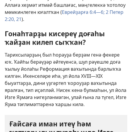
Аллаға хеҙмәт итмәй башлағас, мәңгелеккә ҡотолоу
мөмкинлеген юғалтҡан (
Еврейҙарға 6:4—6;
2 Петер
2:20, 21
).
Гонаһтарҙы кисереү доғаһы
ҡайҙан килеп сыҡҡан?
Тарихсыларҙың был һорауҙа берҙәм генә фекере
юҡ. Ҡайһы берәүҙәр әйтеүенсә, шул рәүешле доға
ҡылыу йолаһы Реформация ваҡытында барлыҡҡа
килгән. Икенселәре иһә, ул йола XVIII—XIX
быуаттарҙа, дини үҙгәртеп ҡороуҙар ваҡытында
яралған, тип иҫәпләй. Нисек кенә булмаһын, ул йола
Изге Яҙмаға нигеҙләнмәгән, улай ғына ла түгел, Изге
Яҙма тәғлимәттәренә ҡаршы килә.
Ғайсаға иман итеү һәм