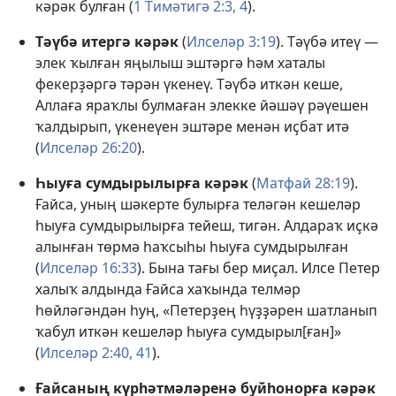
кәрәк булған (
1 Тимәтигә 2:3, 4
).
Тәүбә итергә кәрәк
(
Илселәр 3:19
). Тәүбә итеү —
элек ҡылған яңылыш эштәргә һәм хаталы
фекерҙәргә тәрән үкенеү. Тәүбә иткән кеше,
Аллаға яраҡлы булмаған элекке йәшәү рәүешен
ҡалдырып, үкенеүен эштәре менән иҫбат итә
(
Илселәр 26:20
).
Һыуға сумдырылырға кәрәк
(
Матфай 28:19
).
Ғайса, уның шәкерте булырға теләгән кешеләр
һыуға сумдырылырға тейеш, тигән. Алдараҡ иҫкә
алынған төрмә һаҡсыһы һыуға сумдырылған
(
Илселәр 16:33
). Бына тағы бер миҫал. Илсе Петер
халыҡ алдында Ғайса хаҡында телмәр
һөйләгәндән һуң, «Петерҙең һүҙҙәрен шатланып
ҡабул иткән кешеләр һыуға сумдырыл[ған]»
(
Илселәр 2:40, 41
).
Ғайсаның күрһәтмәләренә буйһонорға кәрәк