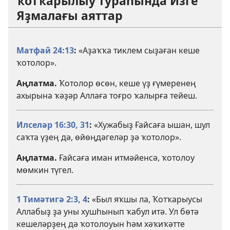
ҡотҡарылыу тураһында Изге
Яҙмалағы аяттар
Матфай 24:13
:
«Аҙаҡҡа тиклем сыҙаған кеше
ҡотолор».
Аңлатма.
Ҡотолор өсөн, кеше үҙ ғүмеренең
ахырына ҡәҙәр Аллаға тоғро ҡалырға тейеш.
Илселәр 16:30, 31
:
«Хужабыҙ Ғайсаға ышан, шул
саҡта үҙең дә, өйөңдәгеләр ҙә ҡотолор».
Аңлатма.
Ғайсаға иман итмәйенсә, ҡотолоу
мөмкин түгел.
1 Тимәтигә 2:3, 4
:
«Был яҡшы ла, Ҡотҡарыусы
Аллабыҙ ҙа уны хушһынып ҡабул итә. Ул бөтә
кешеләрҙең дә ҡотолоуын һәм хәҡиҡәтте