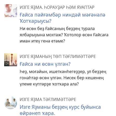
ИЗГЕ ЯҘМА. ҺОРАУҘАР ҺӘМ ЯУАПТАР
Ғайса пәйғәмбәр ниндәй мәғәнәлә
Ҡотҡарыусы?
Ни өсөн беҙ Ғайсаның беҙҙең турала
ялбарыуына мохтаж? Ҡотолор өсөн Ғайсаға
иман итеү генә етәме?
ИЗГЕ ЯҘМАНЫҢ ТӨП ТӘҒЛИМӘТТӘРЕ
Ғайса ни өсөн үлгән?
Һеҙ, моғайын, ишеткәнһегеҙҙер, ул беҙҙең
гонаһтар өсөн үлгән. Нисек бер кешенең
үлеме күптәрҙе ҡотҡара ала?
ИЗГЕ ЯҘМА ТӘҒЛИМӘТТӘРЕ
Изге Яҙманы беҙҙең курс буйынса
өйрәнеп ҡара.