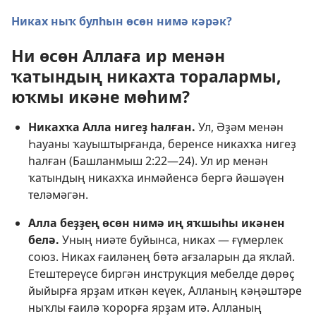
Никах ныҡ булһын өсөн нимә кәрәк?
Ни өсөн Аллаға ир менән
ҡатындың никахта торалармы,
юҡмы икәне мөһим?
Никахҡа Алла нигеҙ һалған.
Ул, Әҙәм менән
Һауаны ҡауыштырғанда, беренсе никахҡа нигеҙ
һалған (
Башланмыш 2:22—24
). Ул ир менән
ҡатындың никахҡа инмәйенсә бергә йәшәүен
теләмәгән.
Алла беҙҙең өсөн нимә иң яҡшыһы икәнен
белә.
Уның ниәте буйынса, никах — ғүмерлек
союз. Никах ғаиләнең бөтә ағзаларын да яҡлай.
Етештереүсе биргән инструкция мебелде дөрөҫ
йыйырға ярҙам иткән кеүек, Алланың кәңәштәре
ныҡлы ғаилә ҡорорға ярҙам итә. Алланың