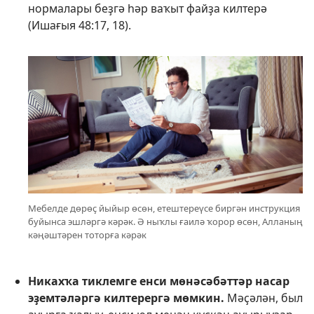
нормалары беҙгә һәр ваҡыт файҙа килтерә
(
Ишағыя 48:17, 18
).
Мебелде дөрөҫ йыйыр өсөн, етештереүсе биргән инструкция
буйынса эшләргә кәрәк. Ә ныҡлы ғаилә ҡорор өсөн, Алланың
кәңәштәрен тоторға кәрәк
Никахҡа тиклемге енси мөнәсәбәттәр насар
эҙемтәләргә килтерергә мөмкин.
Мәҫәлән, был