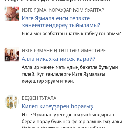
ИЗГЕ ЯҘМА. ҺОРАУҘАР ҺӘМ ЯУАПТАР
Изге Яҙмала енси теләкте
ҡәнәғәтләндереү тыйыламы?
Енси мөнәсәбәттән шатлыҡ табыу гонаһмы?
ИЗГЕ ЯҘМАНЫҢ ТӨП ТӘҒЛИМӘТТӘРЕ
Алла никахҡа нисек ҡарай?
Алла ир менән ҡатындың бәхетле булыуын
теләй. Күп ғаиләләргә Изге Яҙмалағы
кәңәштәр ярҙам иткән.
БЕҘҘЕҢ ТУРАЛА
Килеп китеүҙәрен һорағыҙ
Изге Яҙманан үҙегеҙҙе ҡыҙыҡһындырған
берәй һорау буйынса фекер алышығыҙ йәки