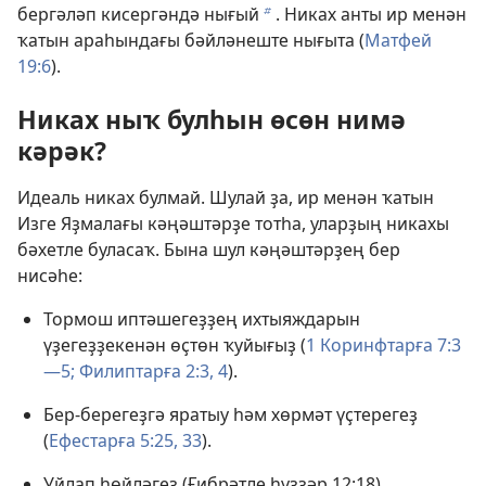
бергәләп кисергәндә нығый
. Никах анты ир менән
b
ҡатын араһындағы бәйләнеште нығыта (
Матфей
19:6
).
Никах ныҡ булһын өсөн нимә
кәрәк?
Идеаль никах булмай. Шулай ҙа, ир менән ҡатын
Изге Яҙмалағы кәңәштәрҙе тотһа, уларҙың никахы
бәхетле буласаҡ. Бына шул кәңәштәрҙең бер
нисәһе:
Тормош иптәшегеҙҙең ихтыяждарын
үҙегеҙҙекенән өҫтөн ҡуйығыҙ (
1 Коринфтарға 7:3
—5;
Филиптарға 2:3, 4
).
Бер-берегеҙгә яратыу һәм хөрмәт үҫтерегеҙ
(
Ефестарға 5:25,
33
).
Уйлап һөйләгеҙ (
Ғибрәтле һүҙҙәр 12:18
).