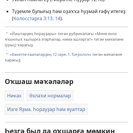
Түҙемле булығыҙ һәм оҙаҡҡа һуҙмай ғәфү итегеҙ
(
Колосстарға 3:13, 14
).
«Йәштәрҙең һорауҙары» тигән рубрикалағы «Мине енси
a
яҡынлыҡ ҡылырға этәрһәләр, нимә эшләргә?» тигән мәҡәләне
(урыҫ) ҡарағыҙ.
«Бәхетле ғаиләләрҙең 12 сере. 1. Тоғролоҡ»
тигән мәҡәләне
b
ҡарағыҙ.
Оҡшаш мәҡәләләр
Никах
Әхлаҡи нормалар
Изге Яҙма. Һорауҙар һәм яуаптар
Һеҙгә был да оҡшарға мөмкин