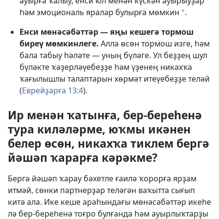
ауырға ҡалыу, енси юл менән күскән ауырыуҙар
һәм эмоциональ яралар булырға мөмкин
.
a
Енси мөнәсәбәттәр — яңы кешегә тормош
биреү мөмкинлеге.
Алла өсөн тормош изге, һәм
бала табыу һәләте — уның бүләге. Ул беҙҙең шул
бүләкте ҡәҙерләүебеҙҙе һәм үҙенең никахҡа
ҡағылышлы талаптарын хөрмәт итеүебеҙҙе теләй
(
Еврейҙарға 13:4
).
Ир менән ҡатынға, бер-береһенә
тура киләләрме, юҡмы икәнен
белер өсөн, никахҡа тиклем бергә
йәшәп ҡарарға кәрәкме?
Бергә йәшәп ҡарау бәхетле ғаилә ҡорорға ярҙам
итмәй, сөнки партнерҙар теләгән ваҡытта сығып
китә ала. Ике кеше араһындағы мөнәсәбәттәр икеһе
лә бер-береһенә тоғро булғанда һәм ауырлыҡтарҙы