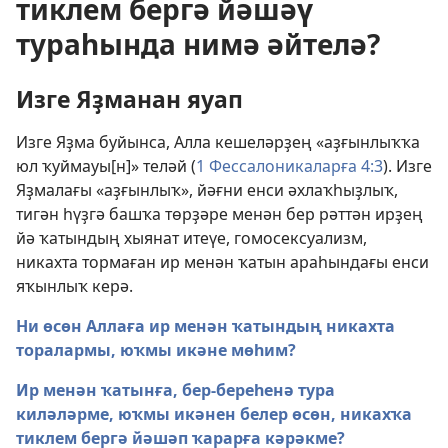
тиклем бергә йәшәү
тураһында нимә әйтелә?
Изге Яҙманан яуап
Изге Яҙма буйынса, Алла кешеләрҙең «аҙғынлыҡҡа
юл ҡуймауы[н]» теләй (
1 Фессалоникаларға 4:3
). Изге
Яҙмалағы «аҙғынлыҡ», йәғни енси әхлаҡһыҙлыҡ,
тигән һүҙгә башҡа төрҙәре менән бер рәттән ирҙең
йә ҡатындың хыянат итеүе, гомосексуализм,
никахта тормаған ир менән ҡатын араһындағы енси
яҡынлыҡ керә.
Ни өсөн Аллаға ир менән ҡатындың никахта
торалармы, юҡмы икәне мөһим?
Ир менән ҡатынға, бер-береһенә тура
киләләрме, юҡмы икәнен белер өсөн, никахҡа
тиклем бергә йәшәп ҡарарға кәрәкме?