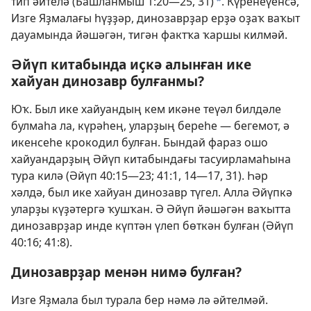
тип әйтелә (
Башланмыш 1:20—25,
31
)
. Күренеүенсә,
b
Изге Яҙмалағы һүҙҙәр, динозаврҙар ерҙә оҙаҡ ваҡыт
дауамында йәшәгән, тигән фактҡа ҡаршы килмәй.
Әйүп китабында иҫкә алынған ике
хайуан динозавр булғанмы?
Юҡ. Был ике хайуандың кем икәне теүәл билдәле
булмаһа ла, күрәһең, уларҙың береһе — бегемот, ә
икенсеһе крокодил булған. Бындай фараз ошо
хайуандарҙың Әйүп китабындағы тасуирламаһына
тура килә (
Әйүп 40:15—23;
41:1,
14—17,
31
). Һәр
хәлдә, был ике хайуан динозавр түгел. Алла Әйүпкә
уларҙы күҙәтергә ҡушҡан. Ә Әйүп йәшәгән ваҡытта
динозаврҙар инде күптән үлеп бөткән булған (
Әйүп
40:16;
41:8
).
Динозаврҙар менән нимә булған?
Изге Яҙмала был турала бер нәмә лә әйтелмәй.