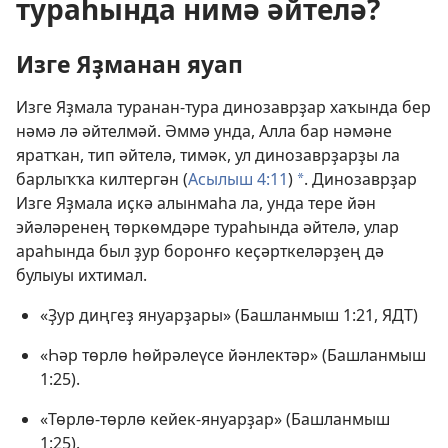
тураһында нимә әйтелә?
Изге Яҙманан яуап
Изге Яҙмала туранан-тура динозаврҙар хаҡында бер
нәмә лә әйтелмәй. Әммә унда, Алла бар нәмәне
яратҡан, тип әйтелә, тимәк, ул динозаврҙарҙы ла
барлыҡҡа килтергән (
Асылыш 4:11
)
. Динозаврҙар
a
Изге Яҙмала иҫкә алынмаһа ла, унда тере йән
эйәләренең төркөмдәре тураһында әйтелә, улар
араһында был ҙур боронғо кеҫәрткеләрҙең дә
булыуы ихтимал.
«Ҙур диңгеҙ януарҙары» (
Башланмыш 1:21
, ЯДТ)
«Һәр төрлө һөйрәлеүсе йәнлектәр» (
Башланмыш
1:25
).
«Төрлө-төрлө кейек-януарҙар» (
Башланмыш
1:25
).