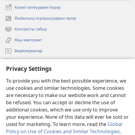
Килеп китеүҙәрен һорау
Йыйылыш осрашыуҙарын эҙләү
(opens
new
Конгресты табыу
(opens
window)
new
Яңы мәғлүмәт
window)
Видеояҙмалар
Эҙләү
Privacy Settings
Иғәнәләр
(opens
To provide you with the best possible experience, we
new
use cookies and similar technologies. Some cookies
window)
Күҙәтеү манараһының ОНЛАЙН КИТАПХАНАҺЫ
are necessary to make our website work and cannot
(opens
be refused. You can accept or decline the use of
new
®
JW Hub
window)
additional cookies, which we use only to improve
(opens
new
your experience. None of this data will ever be sold or
window)
used for marketing. To learn more, read the
Global
Policy on Use of Cookies and Similar Technologies
.