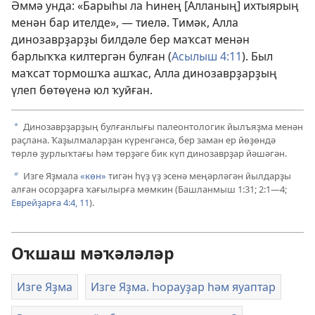
Әммә унда: «Барыһы ла Һинең [Алланың] ихтыярың
менән бар ителде», — тиелә. Тимәк, Алла
динозаврҙарҙы билдәле бер маҡсат менән
барлыҡҡа килтергән булған (
Асылыш 4:11
). Был
маҡсат тормошҡа ашҡас, Алла динозаврҙарҙың
үлеп бөтөүенә юл ҡуйған.
Динозаврҙарҙың булғанлығы палеонтологик йылъяҙма менән
a
раҫлана. Ҡаҙылмаларҙан күренгәнсә, бер заман ер йөҙөндә
төрлө ҙурлыҡтағы һәм төрҙәге бик күп динозаврҙар йәшәгән.
Изге Яҙмала
«көн»
тигән һүҙ үҙ эсенә меңәрләгән йылдарҙы
b
алған осорҙарға ҡағылырға мөмкин (
Башланмыш 1:31;
2:1—4;
Еврейҙарға 4:4,
11
).
Оҡшаш мәҡәләләр
Изге Яҙма
Изге Яҙма. Һорауҙар һәм яуаптар