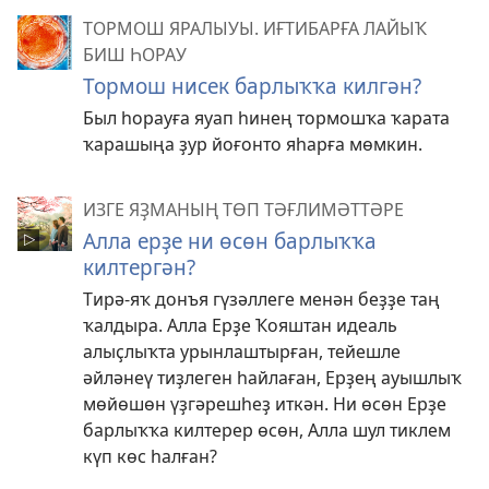
ТОРМОШ ЯРАЛЫУЫ. ИҒТИБАРҒА ЛАЙЫҠ
БИШ ҺОРАУ
Тормош нисек барлыҡҡа килгән?
Был һорауға яуап һинең тормошҡа ҡарата
ҡарашыңа ҙур йоғонто яһарға мөмкин.
ИЗГЕ ЯҘМАНЫҢ ТӨП ТӘҒЛИМӘТТӘРЕ
Алла ерҙе ни өсөн барлыҡҡа
килтергән?
Тирә-яҡ донъя гүзәллеге менән беҙҙе таң
ҡалдыра. Алла Ерҙе Ҡояштан идеаль
алыҫлыҡта урынлаштырған, тейешле
әйләнеү тиҙлеген һайлаған, Ерҙең ауышлыҡ
мөйөшөн үҙгәрешһеҙ иткән. Ни өсөн Ерҙе
барлыҡҡа килтерер өсөн, Алла шул тиклем
күп көс һалған?