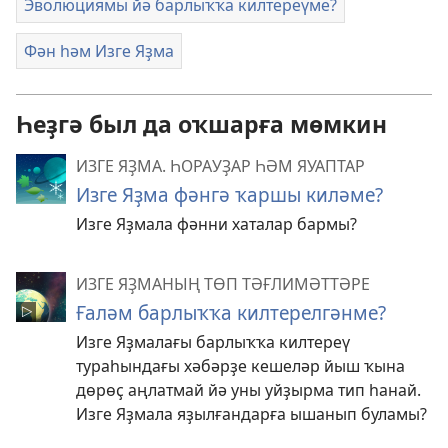
Эволюциямы йә барлыҡҡа килтереүме?
Фән һәм Изге Яҙма
Һеҙгә был да оҡшарға мөмкин
ИЗГЕ ЯҘМА. ҺОРАУҘАР ҺӘМ ЯУАПТАР
Изге Яҙма фәнгә ҡаршы киләме?
Изге Яҙмала фәнни хаталар бармы?
ИЗГЕ ЯҘМАНЫҢ ТӨП ТӘҒЛИМӘТТӘРЕ
Ғаләм барлыҡҡа килтерелгәнме?
Изге Яҙмалағы барлыҡҡа килтереү
тураһындағы хәбәрҙе кешеләр йыш ҡына
дөрөҫ аңлатмай йә уны уйҙырма тип һанай.
Изге Яҙмала яҙылғандарға ышанып буламы?