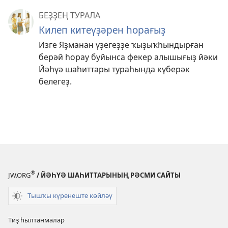
БЕҘҘЕҢ ТУРАЛА
Килеп китеүҙәрен һорағыҙ
Изге Яҙманан үҙегеҙҙе ҡыҙыҡһындырған
берәй һорау буйынса фекер алышығыҙ йәки
Йәһүә шаһиттары тураһында күберәк
белегеҙ.
®
JW.ORG
/ ЙӘҺҮӘ ШАҺИТТАРЫНЫҢ РӘСМИ САЙТЫ
Тышҡы күренеште көйләү
Тиҙ һылтанмалар