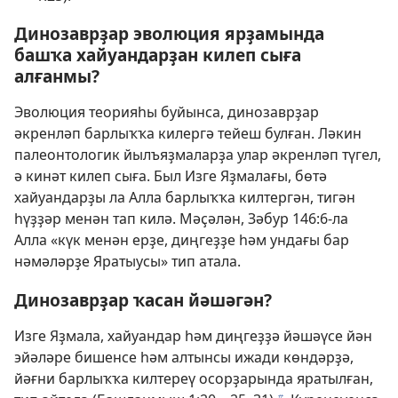
Динозаврҙар эволюция ярҙамында
башҡа хайуандарҙан килеп сыға
алғанмы?
Эволюция теорияһы буйынса, динозаврҙар
әкренләп барлыҡҡа килергә тейеш булған. Ләкин
палеонтологик йылъяҙмаларҙа улар әкренләп түгел,
ә кинәт килеп сыға. Был Изге Яҙмалағы, бөтә
хайуандарҙы ла Алла барлыҡҡа килтергән, тигән
һүҙҙәр менән тап килә. Мәҫәлән,
Зәбур 146:6
-ла
Алла «күк менән ерҙе, диңгеҙҙе һәм ундағы бар
нәмәләрҙе Яратыусы» тип атала.
Динозаврҙар ҡасан йәшәгән?
Изге Яҙмала, хайуандар һәм диңгеҙҙә йәшәүсе йән
эйәләре бишенсе һәм алтынсы ижади көндәрҙә,
йәғни барлыҡҡа килтереү осорҙарында яратылған,