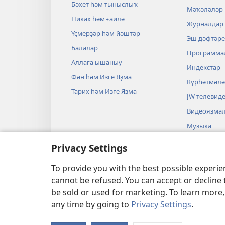
Бәхет һәм тыныслыҡ
Мәҡәләләр
Никах һәм ғаилә
Журналдар
Үҫмерҙәр һәм йәштәр
Эш дәфтәре
Балалар
Программа
Аллаға ышаныу
Индекстар
Фән һәм Изге Яҙма
Күрһәтмәл
Тарих һәм Изге Яҙма
JW телевид
Видеояҙма
Музыка
Изге Яҙмаға
Privacy Settings
постановка
Аудиопоста
To provide you with the best possible experi
cannot be refused. You can accept or decline 
be sold or used for marketing. To learn more
any time by going to
Privacy Settings
.
Copyright
© 2026 Watch Tower Bible and Tr