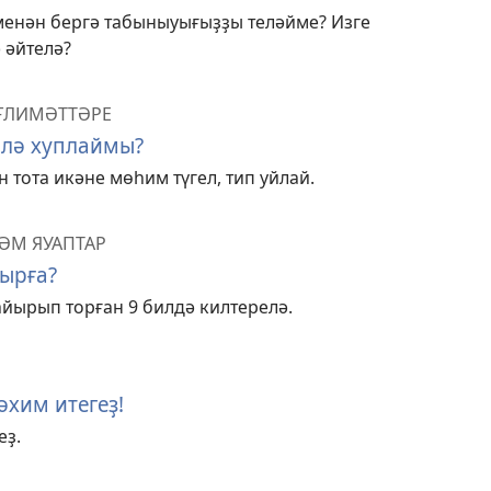
менән бергә табыныуығыҙҙы теләйме? Изге
 әйтелә?
ӘҒЛИМӘТТӘРЕ
 лә хуплаймы?
 тота икәне мөһим түгел, тип уйлай.
ҺӘМ ЯУАПТАР
бырға?
айырып торған 9 билдә килтерелә.
хим итегеҙ!
еҙ.