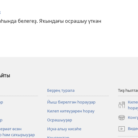
ҙ
аһында белегеҙ. Яҡындағы осрашыу үткән
АЙТЫ
Беҙҙең турала
Тиҙ һылт
ар
Йыш бирелгән һорауҙар
Киле
һора
Килеп китеүҙәрен һорау
Конг
р
Осрашыуҙар
(opens
new
Виде
хеҙмәт өсөн
Иҫкә алыу кисәһе
window)
р һәм саҡырыуҙар
Конгрестар