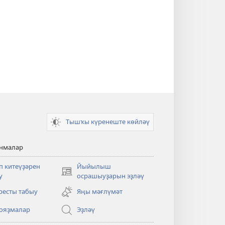
Тышҡы күренеште көйләү
анмалар
п китеүҙәрен
Йыйылыш
(opens
у
осрашыуҙарын эҙләү
new
ресты табыу
Яңы мәғлүмәт
window)
ояҙмалар
Эҙләү