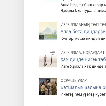
Алла һеҙҙең башҡалар 
Яҙмала был турала нимә
ИЗГЕ ЯҘМАНЫҢ ТӨП Т
Алла бөтә диндәрҙе
Күптәр, кеше ниндәй дин
ИЗГЕ ЯҘМА. ҺОРАУҘАР 
Хаҡ динде нисек та
Изге Яҙмала хаҡ динде 
ОСРАШЫУҘАР
Батшалыҡ Залына рә
Инегеҙ һәм үҙегеҙ күрег