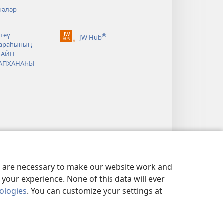
нәләр
әтеү
®
JW Hub
(opens
араһының
new
ЛАЙН
window)
АПХАНАҺЫ
es are necessary to make our website work and
your experience. None of this data will ever
nologies
. You can customize your settings at
АЛЛЕК СӘЙӘСӘТЕ
|
PRIVACY SETTINGS