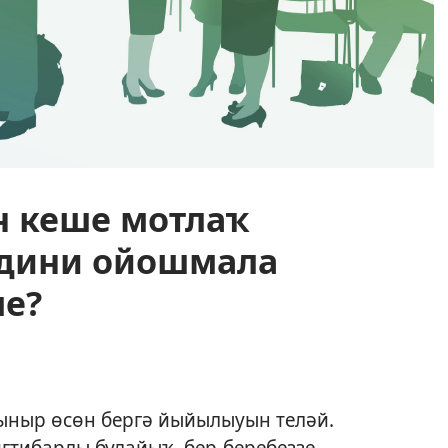
н кеше мотлаҡ
 дини ойошмала
ме?
быныр өсөн бергә йыйылыуын теләй.
иғтибарлы булайыҡ, бер-беребеҙҙе