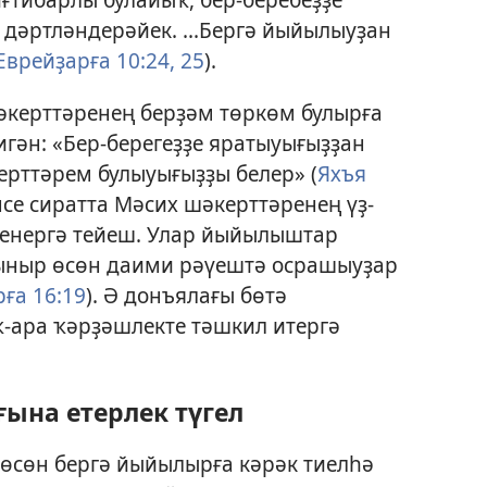
 дәртләндерәйек. ...Бергә йыйылыуҙан
Еврейҙарға 10:24, 25
).
әкерттәренең берҙәм төркөм булырға
игән: «Бер-берегеҙҙе яратыуығыҙҙан
рттәрем булыуығыҙҙы белер» (
Яхъя
нсе сиратта Мәсих шәкерттәренең үҙ-
енергә тейеш. Улар йыйылыштар
ыныр өсөн даими рәүештә осрашыуҙар
ға 16:19
). Ә донъялағы бөтә
-ара ҡәрҙәшлекте тәшкил итергә
ына етерлек түгел
 өсөн бергә йыйылырға кәрәк тиелһә