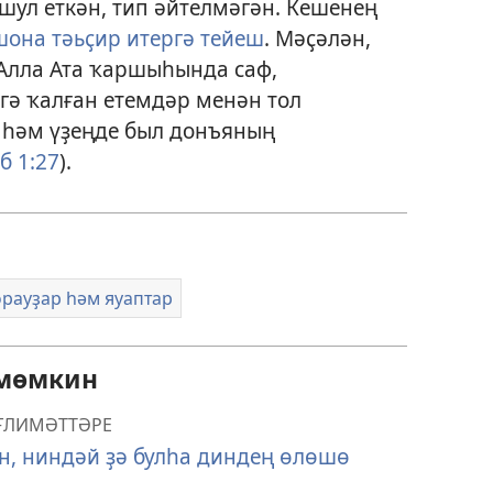
 шул еткән, тип әйтелмәгән. Кешенең
она тәьҫир итергә тейеш
. Мәҫәлән,
«Алла Ата ҡаршыһында саф,
гә ҡалған етемдәр менән тол
 һәм үҙеңде был донъяның
б 1:27
).
орауҙар һәм яуаптар
 мөмкин
ӘҒЛИМӘТТӘРЕ
н, ниндәй ҙә булһа диндең өлөшө