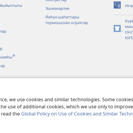
 йыйынтығы
Иғә
Эшмәкәрлек
(opens
new
Йәһүә шаһиттары
window)
Күҙ
тормошонан осраҡтар
ман
лар
(opens
ОН
new
КИТ
window)
әр
®
ениеһы
лар
 нигеҙләнгән
лар
новкалар
ence, we use cookies and similar technologies. Some cooki
the use of additional cookies, which we use only to improve 
, read the
Global Policy on Use of Cookies and Similar Tech
act Society of Pennsylvania.
ҠУЛЛАНЫУ ҠАҒИҘӘЛӘРЕ
|
КОНФИДЕНЦИ