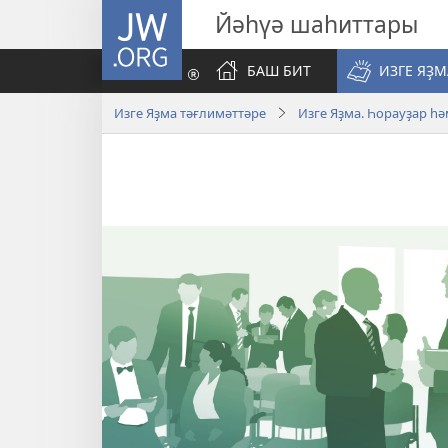
JW.ORG
Йәһүә шаһиттары
БАШ БИТ
ИЗГЕ ЯҘ
Изге Яҙма тәғлимәттәре
Изге Яҙма. Һорауҙар һә