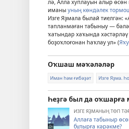
лә, Алла хуплауын алыр өсөн
иманы
уның көндәлек тормош
Изге Яҙмала былай тиелгән: 
тапланмаған табыныу — бәлә
ҡатындар хаҡында хәстәрләү
боҙоҡлоғонан һаҡлау ул» (
Яҡу
Оҡшаш мәҡәләләр
Иман һәм ғибәҙәт
Изге Яҙма. Һ
Һеҙгә был да оҡшарға
ИЗГЕ ЯҘМАНЫҢ ТӨП Т
Аллаға табыныр өсө
булырға кәрәкме?