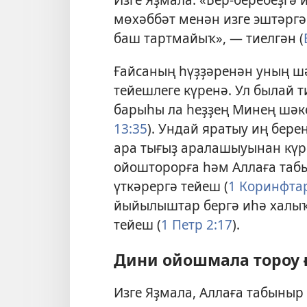
мөхәббәт менән изге эштәргә
баш тартмайыҡ», — тиелгән (
Ғайсаның һүҙҙәренән уның ш
тейешлеге күренә. Ул былай т
барыһы ла һеҙҙең Минең шәке
13:35
). Ундай яратыу иң бере
ара тығыҙ аралашыуынан күр
ойошторорға һәм Аллаға таб
үткәрергә тейеш (
1 Коринфтар
йыйылыштар бергә иһә халыҡ
тейеш (
1 Петр 2:17
).
Дини ойошмала тороу ғ
Изге Яҙмала, Аллаға табыныр