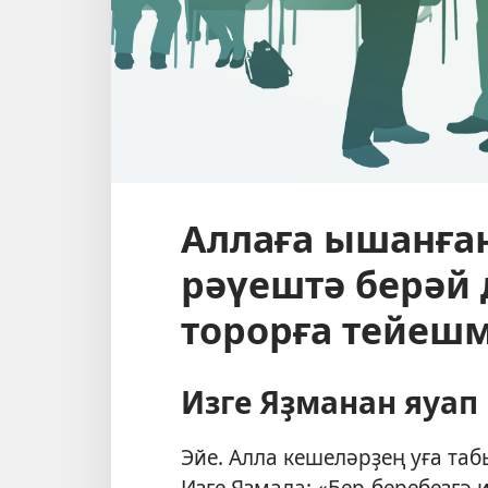
Аллаға ышанға
рәүештә берәй
торорға тейеш
Изге Яҙманан яуап
Эйе. Алла кешеләрҙең уға та
Изге Яҙмала: «Бер-беребеҙгә 