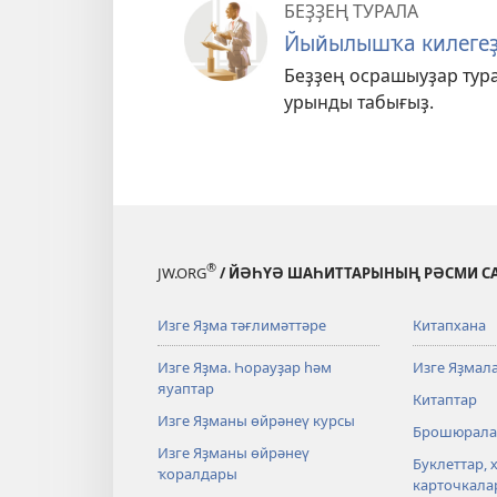
БЕҘҘЕҢ ТУРАЛА
Йыйылышҡа килеге
Беҙҙең осрашыуҙар тур
урынды табығыҙ.
®
JW.ORG
/ ЙӘҺҮӘ ШАҺИТТАРЫНЫҢ РӘСМИ С
Изге Яҙма тәғлимәттәре
Китапхана
Изге Яҙма. Һорауҙар һәм
Изге Яҙмал
яуаптар
Китаптар
Изге Яҙманы өйрәнеү курсы
Брошюрала
Изге Яҙманы өйрәнеү
Буклеттар, 
ҡоралдары
карточкала