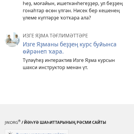
Һеҙ, моғайын, ишеткәнһегеҙҙер, ул беҙҙең
гонаһтар өсөн үлгән. Нисек бер кешенең
үлеме күптәрҙе ҡотҡара ала?
ИЗГЕ ЯҘМА ТӘҒЛИМӘТТӘРЕ
Изге Яҙманы беҙҙең курс буйынса
өйрәнеп ҡара.
Түләүһеҙ интерактив Изге Яҙма курсын
шәхси инструктор менән үт.
®
JW.ORG
/ ЙӘҺҮӘ ШАҺИТТАРЫНЫҢ РӘСМИ САЙТЫ