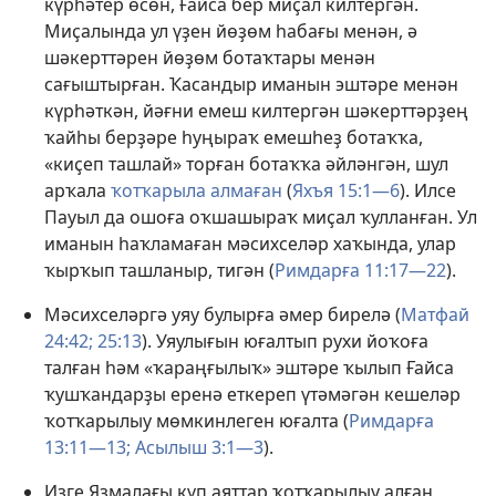
күрһәтер өсөн, Ғайса бер миҫал килтергән.
Миҫалында ул үҙен йөҙөм һабағы менән, ә
шәкерттәрен йөҙөм ботаҡтары менән
сағыштырған. Ҡасандыр иманын эштәре менән
күрһәткән, йәғни емеш килтергән шәкерттәрҙең
ҡайһы берҙәре һуңыраҡ емешһеҙ ботаҡҡа,
«киҫеп ташлай» торған ботаҡҡа әйләнгән, шул
арҡала
ҡотҡарыла алмаған
(
Яхъя 15:1—6
). Илсе
Пауыл да ошоға оҡшашыраҡ миҫал ҡулланған. Ул
иманын һаҡламаған мәсихселәр хаҡында, улар
ҡырҡып ташланыр, тигән (
Римдарға 11:17—22
).
Мәсихселәргә уяу булырға әмер бирелә (
Матфай
24:42;
25:13
). Уяулығын юғалтып рухи йоҡоға
талған һәм «ҡараңғылыҡ» эштәре ҡылып Ғайса
ҡушҡандарҙы еренә еткереп үтәмәгән кешеләр
ҡотҡарылыу мөмкинлеген юғалта (
Римдарға
13:11—13;
Асылыш 3:1—3
).
Изге Яҙмалағы күп аяттар ҡотҡарылыу алған