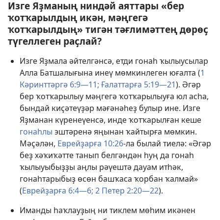
Изге Яҙманың ниндәй аяттары «бер
ҡотҡарылдың икән, мәңгегә
ҡотҡарылдың» тигән тәғлимәттең дөрөҫ
түгеллеген раҫлай?
Изге Яҙмала әйтелгәнсә, етди гонаһ ҡылыусылар
Алла Батшалығына инеү мөмкинлеген юғалта (
1
Кәринттәргә 6:9—11;
Ғалаттарға 5:19—21
). Әгәр
бер ҡотҡарылыу мәңгегә ҡотҡарылыуға юл асһа,
бындай киҫәтеүҙәр мәғәнәһеҙ булыр ине. Изге
Яҙманан күренеүенсә, инде ҡотҡарылған кеше
гонаһлы
эштәренә яңынан ҡайтырға мөмкин.
Мәҫәлән,
Еврейҙарға 10:26
-ла былай тиелә: «Әгәр
беҙ хәҡиҡәтте танып белгәндән һуң да гонаһ
ҡылыуыбыҙҙы аңлы рәүештә дауам итһәк,
гонаһтарыбыҙ өсөн башҡаса ҡорбан ҡалмай»
(
Еврейҙарға 6:4—6;
2 Петер 2:20—22
).
Иманды һаҡлауҙың ни тиклем мөһим икәнен