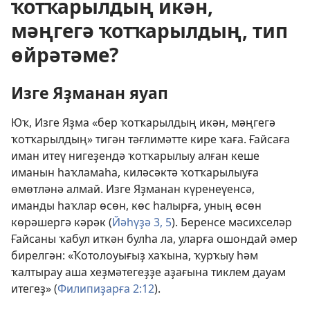
ҡотҡарылдың икән,
мәңгегә ҡотҡарылдың, тип
өйрәтәме?
Изге Яҙманан яуап
Юҡ, Изге Яҙма «бер ҡотҡарылдың икән, мәңгегә
ҡотҡарылдың» тигән тәғлимәтте кире ҡаға. Ғайсаға
иман итеү нигеҙендә ҡотҡарылыу алған кеше
иманын һаҡламаһа, киләсәктә ҡотҡарылыуға
өмөтләнә алмай. Изге Яҙманан күренеүенсә,
иманды һаҡлар өсөн, көс һалырға, уның өсөн
көрәшергә кәрәк (
Йәһүҙә 3,
5
). Беренсе мәсихселәр
Ғайсаны ҡабул иткән булһа ла, уларға ошондай әмер
бирелгән: «Ҡотолоуығыҙ хаҡына, ҡурҡыу һәм
ҡалтырау аша хеҙмәтегеҙҙе аҙағына тиклем дауам
итегеҙ» (
Филипиҙарға 2:12
).