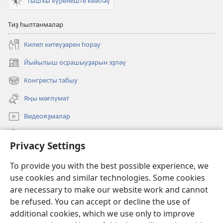
Тышҡы күренеште көйләү
Тиҙ һылтанмалар
Килеп китеүҙәрен һорау
Йыйылыш осрашыуҙарын эҙләү
(opens
new
Конгресты табыу
(opens
window)
new
Яңы мәғлүмәт
window)
Видеояҙмалар
Эҙләү
Privacy Settings
Иғәнәләр
(opens
To provide you with the best possible experience, we
new
use cookies and similar technologies. Some cookies
window)
Күҙәтеү манараһының ОНЛАЙН КИТАПХАНАҺЫ
are necessary to make our website work and cannot
(opens
be refused. You can accept or decline the use of
new
®
JW Hub
window)
additional cookies, which we use only to improve
(opens