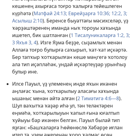
кешенең ахырғаса тоғро ҡалырға тейешлеген
күрһәтә (
Матфай 24:13;
Еврейҙарға 10:36;
12:2, 3;
Асылыш 2:10
). Беренсе быуаттағы мәсихселәр, үҙ
ҡәрҙәштәренең иманда ныҡ тороуы хаҡында
ишетеп, бик шатланған (
1 Тисалуникаларға 1:2, 3;
3 Яхъя 3, 4
). Изге Яҙма беҙҙе, сыҙамлыҡ менән
Аллаға тоғро булырға саҡырып, ҡат-ҡат иҫкәртә.
Бер тапҡыр ҡотҡарылған кеше мәңгегә ҡотолоу
ала тип иҫәпләһәк, ундай иҫкәртеүҙәр урынһыҙ
булыр ине.
Илсе Пауыл, үҙ үлеменең инде яҡын икәнен
аңлағас ҡына, ҡотҡарылыу аласағы хаҡында
ышаныс менән әйтә алған (
2 Тимәтигә 4:6—8
).
Шул ваҡытҡа ҡәҙәр иһә ул, тән теләктәрен
еңмәһә, ҡотҡарылыуын ҡапыл ғына юғалтып
ҡуйыуы бар икәнен белгән. Пауыл былай тип
яҙған: «Башҡаларға Һөйөнөслө Хәбәрҙе иғлан
итеп тә, үҙем әжеренән ҡоро ҡалмаҫ өсөн,