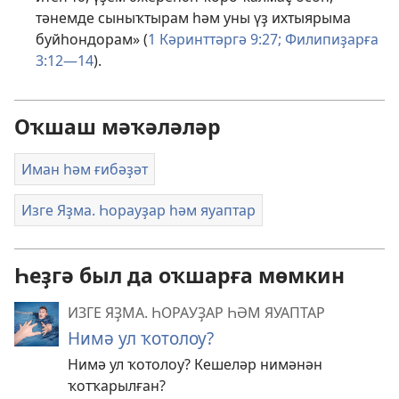
тәнемде сыныҡтырам һәм уны үҙ ихтыярыма
буйһондорам» (
1 Кәринттәргә 9:27;
Филипиҙарға
3:12—14
).
Оҡшаш мәҡәләләр
Иман һәм ғибәҙәт
Изге Яҙма. Һорауҙар һәм яуаптар
Һеҙгә был да оҡшарға мөмкин
ИЗГЕ ЯҘМА. ҺОРАУҘАР ҺӘМ ЯУАПТАР
Нимә ул ҡотолоу?
Нимә ул ҡотолоу? Кешеләр нимәнән
ҡотҡарылған?