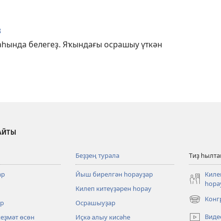
ҙ
аһында белегеҙ. Яҡындағы осрашыу үткән
АЙТЫ
Беҙҙең турала
Тиҙ һылт
ар
Йыш бирелгән һорауҙар
Киле
һора
Килеп китеүҙәрен һорау
Конг
р
Осрашыуҙар
(opens
new
Виде
хеҙмәт өсөн
Иҫкә алыу кисәһе