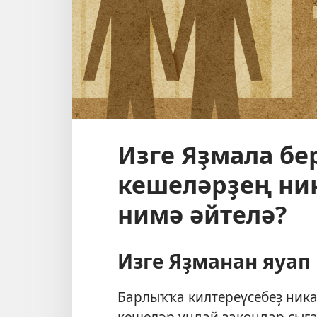
Изге Яҙмала бе
кешеләрҙең ни
нимә әйтелә?
Изге Яҙманан яуап
Барлыҡҡа килтереүсебеҙ ник
кешеләр ундай закондар сығ