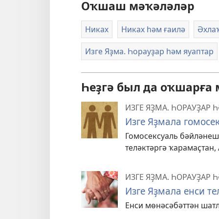
Оҡшаш мәҡәләләр
Никах
Никах һәм ғаилә
Әхла
Изге Яҙма. Һорауҙар һәм яуаптар
Һеҙгә был да оҡшарға
ИЗГЕ ЯҘМА. ҺОРАУҘАР 
Изге Яҙмала гомосе
Гомосексуаль бәйләнеш
теләктәргә ҡарамаҫтан,
ИЗГЕ ЯҘМА. ҺОРАУҘАР 
Изге Яҙмала енси т
Енси мөнәсәбәттән шат