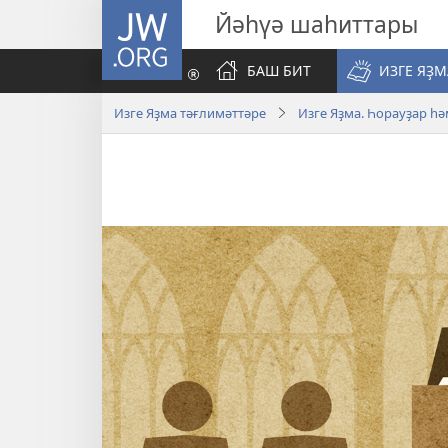
JW.ORG
Йәһүә шаһиттары
БАШ БИТ
ИЗГЕ ЯҘ
Изге Яҙма тәғлимәттәре
Изге Яҙма. Һорауҙар һә