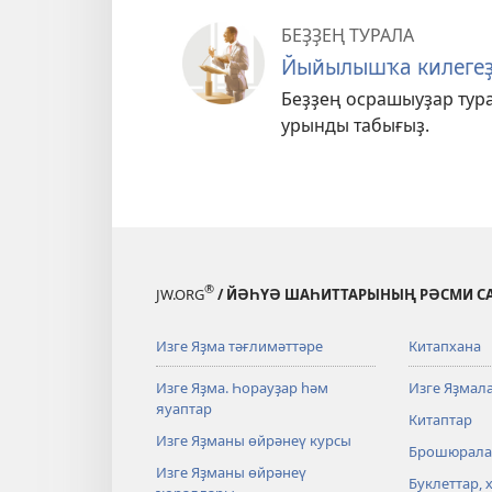
БЕҘҘЕҢ ТУРАЛА
Йыйылышҡа килеге
Беҙҙең осрашыуҙар тур
урынды табығыҙ.
®
JW.ORG
/ ЙӘҺҮӘ ШАҺИТТАРЫНЫҢ РӘСМИ С
Изге Яҙма тәғлимәттәре
Китапхана
Изге Яҙма. Һорауҙар һәм
Изге Яҙмал
яуаптар
Китаптар
Изге Яҙманы өйрәнеү курсы
Брошюрала
Изге Яҙманы өйрәнеү
Буклеттар, 