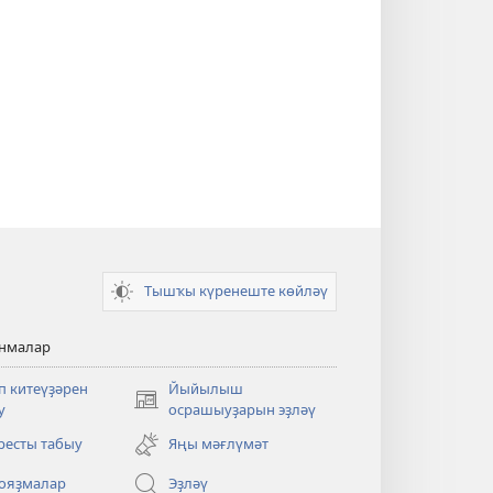
Тышҡы күренеште көйләү
анмалар
п китеүҙәрен
Йыйылыш
(opens
у
осрашыуҙарын эҙләү
new
ресты табыу
Яңы мәғлүмәт
window)
ояҙмалар
Эҙләү