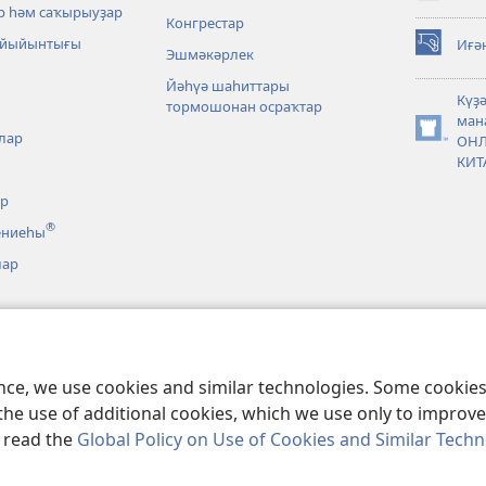
window)
р һәм саҡырыуҙар
Конгрестар
 йыйынтығы
Иғә
Эшмәкәрлек
(opens
new
Йәһүә шаһиттары
window)
Күҙ
тормошонан осраҡтар
ман
лар
(opens
ОН
new
КИТ
window)
әр
®
ениеһы
лар
 нигеҙләнгән
лар
новкалар
ence, we use cookies and similar technologies. Some cooki
the use of additional cookies, which we use only to improve 
, read the
Global Policy on Use of Cookies and Similar Tech
act Society of Pennsylvania.
ҠУЛЛАНЫУ ҠАҒИҘӘЛӘРЕ
|
КОНФИДЕНЦИ