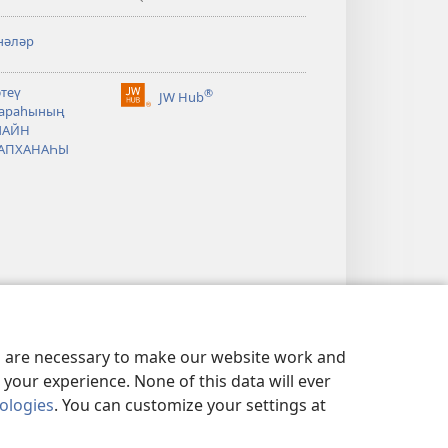
нәләр
әтеү
®
JW Hub
(opens
араһының
new
ЛАЙН
window)
АПХАНАҺЫ
es are necessary to make our website work and
your experience. None of this data will ever
nologies
. You can customize your settings at
АЛЛЕК СӘЙӘСӘТЕ
|
PRIVACY SETTINGS