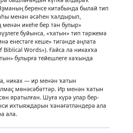
 Яҙманың беренсе китабында былай тип
таһы менән әсәһен ҡалдырып,
менән икеһе бер тән булыр»
һүҙлеге буйынса, «ҡатын» тип тәржемә
инә енестәге кеше» тигәнде аңлата
of Biblical Words»). Ғайса ла никахҡа
тын» булырға тейешлеге хаҡында
а, никах — ир менән ҡатын
лмаҫ мөнәсәбәттәр. Ир менән ҡатын
өн яратылған. Шуға күрә улар бер-
нси ихтыяждарын ҡәнәғәтләндерә ала
а ала.