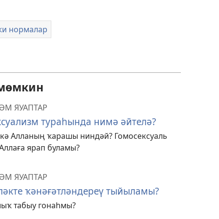
ҡи нормалар
 мөмкин
ҺӘМ ЯУАПТАР
ксуализм тураһында нимә әйтелә?
кә Алланың ҡарашы ниндәй? Гомосексуаль
 Аллаға ярап буламы?
ҺӘМ ЯУАПТАР
еләкте ҡәнәғәтләндереү тыйыламы?
лыҡ табыу гонаһмы?