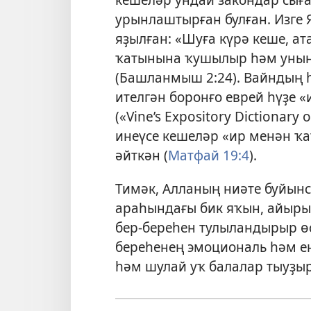
урынлаштырған булған. Изге
яҙылған: «Шуға күрә кеше, а
ҡатынына ҡушылыр һәм уның 
(
Башланмыш 2:24
). Вайндың 
ителгән боронғо еврей һүҙе «
(«Vine’s Expository Dictionary 
инеүсе кешеләр «ир менән ҡа
әйткән (
Матфай 19:4
).
Тимәк, Алланың ниәте буйынс
араһындағы бик яҡын, айыры
бер-береһен тулыландырыр өс
береһенең эмоциональ һәм е
һәм шулай уҡ балалар тыуҙыр