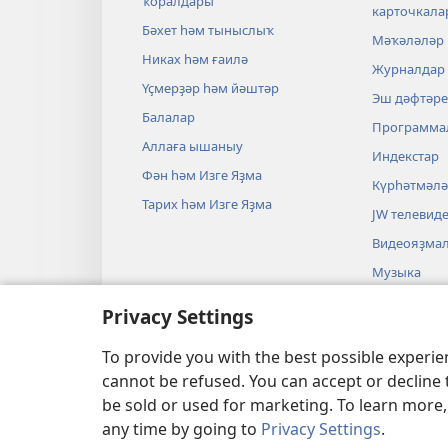
ҡоралдары
карточкала
Бәхет һәм тыныслыҡ
Мәҡәләләр
Никах һәм ғаилә
Журналдар
Үҫмерҙәр һәм йәштәр
Эш дәфтәре
Балалар
Программа
Аллаға ышаныу
Индекстар
Фән һәм Изге Яҙма
Күрһәтмәл
Тарих һәм Изге Яҙма
JW телевид
Видеояҙма
Музыка
Изге Яҙмаға
Privacy Settings
постановка
Аудиопоста
To provide you with the best possible experi
cannot be refused. You can accept or decline 
be sold or used for marketing. To learn more
any time by going to
Privacy Settings
.
Copyright
© 2026 Watch Tower Bible and Tr