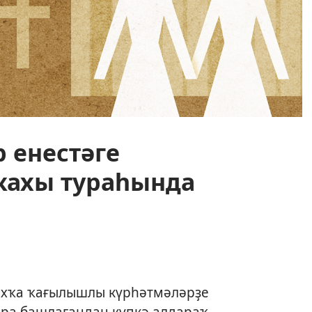
р енестәге
кахы тураһында
ахҡа ҡағылышлы күрһәтмәләрҙе
ара башлағандан күпкә алдараҡ