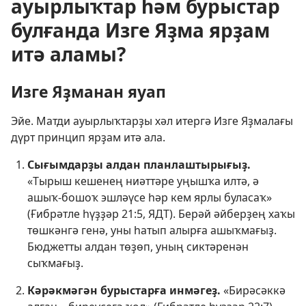
ауырлыҡтар һәм бурыстар
булғанда Изге Яҙма ярҙам
итә аламы?
Изге Яҙманан яуап
Эйе. Матди ауырлыҡтарҙы хәл итергә Изге Яҙмалағы
дүрт принцип ярҙам итә ала.
Сығымдарҙы алдан планлаштырығыҙ.
«Тырыш кешенең ниәттәре уңышҡа илтә, ә
ашыҡ-бошоҡ эшләүсе һәр кем ярлы буласаҡ»
(
Ғибрәтле һүҙҙәр 21:5
, ЯДТ). Берәй әйберҙең хаҡы
төшкәнгә генә, уны һатып алырға ашыҡмағыҙ.
Бюджетты алдан төҙөп, уның сиктәренән
сыҡмағыҙ.
Кәрәкмәгән бурыстарға инмәгеҙ.
«Бирәсәккә