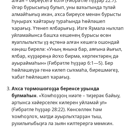
алған – биреүсегә ҡол» (
Ғибрәтле һүҙҙәр 22:7
).
Әгәр бурысығыҙ булып, уны ваҡытында түләй
алмайһығыҙ икән, аҡса биреүсе менән бурысты
һуңыраҡ ҡайтарыу тураһында һөйләшеп
ҡарағыҙ. Үтенеп ялбарығыҙ. Изге Яҙмала ныҡлап
уйламайынса башҡа кешенең бурысы өсөн
яуаплылыҡты үҙ өҫтөнә алған кешегә ошондай
кәңәш бирелә: «Уның янына бар, аяғына йығыл,
ялбар, күҙҙәреңә йоҡо бирмә, керпектәрең дә
ауыраймаһын» (
Ғибрәтле һүҙҙәр 6:1—5
). Бер
һөйләшеүҙә генә килеп сыҡмаһа, бирешмәгеҙ,
ҡабат һөйләшеп ҡарағыҙ.
Аҡса тормошоғоҙҙа беренсе урында
булмаһын
. «Ҡомһоҙҙоң ниәте – тиҙерәк байыу,
артынса хәйерселек килерен уйламай ул»
(
Ғибрәтле һүҙҙәр 28:22
). Көнсөллөк һәм
ҡомһоҙлоҡ, матди ауырлыҡтарҙан тыш,
рухилығыбыҙға ла зыян килтерергә мөмкин.