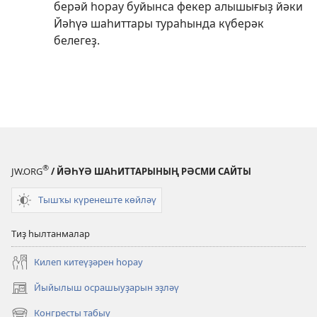
берәй һорау буйынса фекер алышығыҙ йәки
Йәһүә шаһиттары тураһында күберәк
белегеҙ.
®
JW.ORG
/ ЙӘҺҮӘ ШАҺИТТАРЫНЫҢ РӘСМИ САЙТЫ
Тышҡы күренеште көйләү
Тиҙ һылтанмалар
Килеп китеүҙәрен һорау
Йыйылыш осрашыуҙарын эҙләү
(opens
new
Конгресты табыу