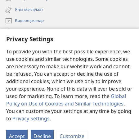
(opens
window)
new
Яңы мәғлүмәт
window)
Видеояҙмалар
Эҙләү
Privacy Settings
Иғәнәләр
(opens
To provide you with the best possible experience, we
new
use cookies and similar technologies. Some cookies
window)
Күҙәтеү манараһының ОНЛАЙН КИТАПХАНАҺЫ
are necessary to make our website work and cannot
(opens
be refused. You can accept or decline the use of
new
®
JW Hub
window)
additional cookies, which we use only to improve
(opens
new
your experience. None of this data will ever be sold or
window)
used for marketing. To learn more, read the
Global
Policy on Use of Cookies and Similar Technologies
.
Copyright
© 2026 Watch Tower Bible and Tract Society of Pennsylvania.
You can customize your settings at any time by going
ҠУЛЛАНЫУ ҠАҒИҘӘЛӘРЕ
|
КОНФИДЕНЦИАЛЛЕК СӘЙӘСӘТЕ
|
to
Privacy Settings
.
PRIVACY SETTINGS
Accept
Decline
Customize