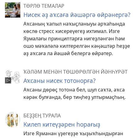
ТӨРЛӨ ТЕМАЛАР
Нисек әҙ аҡсаға йәшәргә өйрәнергә?
Аҡсаның ҡапыл наҡыҫланыуы арҡаһында
көслө стресс кисереүегеҙ ихтимал. Изге
Яҙмалағы принциптарға нигеҙләнгән һәм
ошо мәҡәләлә килтерелгән кәңәштәр һеҙҙе
әҙ аҡсаға ла йәшәй белергә өйрәтер.
ҠӘЛӘМ МЕНӘН ТӨШӨРӨЛГӘН ЙӘНҺҮРӘТ
Аҡсаны нисек тотонорға?
Аҡсаны дөрөҫ тотона бел, шул саҡта, аҡса
кәрәк булғанда, бер тиңһеҙ ултырмаҫһың.
БЕҘҘЕҢ ТУРАЛА
Килеп китеүҙәрен һорағыҙ
Изге Яҙманан үҙегеҙҙе ҡыҙыҡһындырған