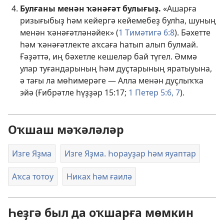
Булғаны менән ҡәнәғәт булығыҙ.
«Ашарға
ризығыбыҙ һәм кейергә кейемебеҙ булһа, шуның
менән ҡәнәғәтләнәйек» (
1 Тимәтигә 6:8
). Бәхетте
һәм ҡәнәғәтлекте аҡсаға һатып алып булмай.
Ғәҙәттә, иң бәхетле кешеләр бай түгел. Әммә
улар туғандарының һәм дуҫтарының яратыуына,
ә тағы ла мөһимерәге — Алла менән дуҫлыҡҡа
эйә (
Ғибрәтле һүҙҙәр 15:17;
1 Петер 5:6, 7
).
Оҡшаш мәҡәләләр
Изге Яҙма
Изге Яҙма. Һорауҙар һәм яуаптар
Аҡса тотоу
Никах һәм ғаилә
Һеҙгә был да оҡшарға мөмкин