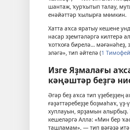
шантаж, ҡурҡытып талау, мут
енәйәттәр ҡылырға мөмкин.
Хатта аҡса яратыу кешене унд
насар эҙемтәләргә килтерә ал
ҡотҡоға бирелә... мәғәнәһеҙ,
эләгә», тип әйтелә (
1 Тимофей
Изге Яҙмалағы аҡ
кәңәштәр беҙгә нис
Әгәр беҙ аҡса тип үҙебеҙҙең
ғәҙәттәребеҙҙе боҙмаһаҡ, үҙ-
хуплауын, ярҙамын алырбыҙ.
кешеләргә Алла: «Мин бер ҡ
ташламам», — тип вәғәҙә итә 