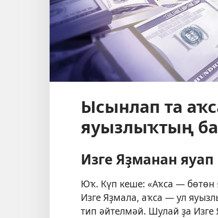
Ысынлап та аҡс
яуызлыҡтың б
Изге Яҙманан яуап
Юҡ. Күп кеше: «Аҡса — бөтөн
Изге Яҙмала, аҡса — ул яуыз
тип әйтелмәй. Шулай ҙа Изге