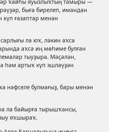
әр ҡайһы яуызлыҡтың тамыры —
ерәүҙәр, быға бирелеп, имандан
 күп ғазаптар менән
сарлығы ла юҡ, ләкин аҡса
рында аҡса иң мөһиме булған
лемалар тыуҙыра. Мәҫәлән,
а һәм артыҡ күп эшләүҙән
а нәфселе булмағыҙ, бары менән
һа ла байырға тырышҡансы,
улыу яҡшыраҡ.
ә Алла Батшалығына инеүгә