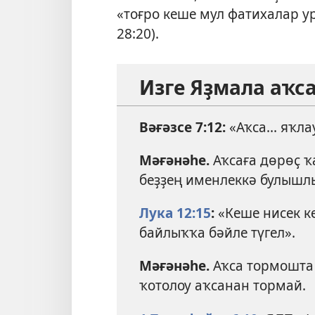
«тоғро кеше мул фатихалар у
28:20
).
Изге Яҙмала аҡс
Вәғәзсе 7:12
:
«Аҡса... яҡла
Мәғәнәһе.
Аҡсаға дөрөҫ ҡ
беҙҙең именлеккә булышлы
Лука 12:15
:
«Кеше нисек ке
байлыҡҡа бәйле түгел».
Мәғәнәһе.
Аҡса тормошта 
ҡотолоу аҡсанан тормай.