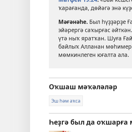
ҡарағанда, дөйәгә энә күҙ
Мәғәнәһе.
Был һүҙҙәрҙе Ға
эйәрергә саҡырғас әйткән.
үтә ныҡ яратҡан. Шуға Ға
байлыҡ Алланан мөһимерә
мөмкинлеген юғалта ала.
Оҡшаш мәҡәләләр
Эш һәм аҡса
Һеҙгә был да оҡшарға