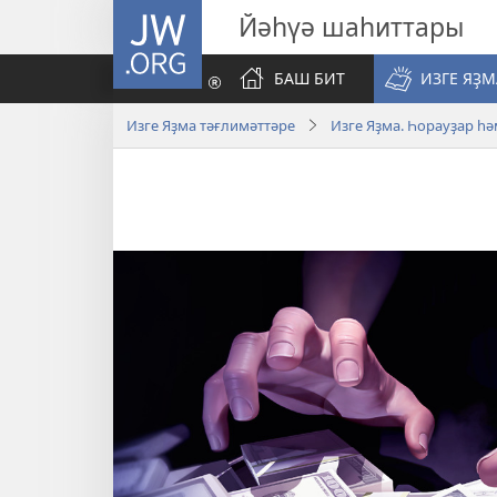
JW.ORG
Йәһүә шаһиттары
БАШ БИТ
ИЗГЕ ЯҘ
Изге Яҙма тәғлимәттәре
Изге Яҙма. Һорауҙар һә