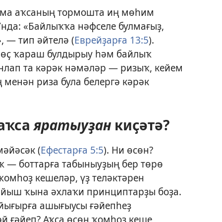
Яҙма аҡсаның тормошта иң мөһим
Унда: «Байлыҡҡа нәфселе булмағыҙ,
 — тип әйтелә (
Еврейҙарға 13:5
).
рөҫ ҡараш булдырыу һәм байлыҡ
лап та кәрәк нәмәләр — ризыҡ, кейем
 менән риза була белергә кәрәк
 аҡса
яратыуҙан
киҫәтә?
әйәсәк (
Ефестарға 5:5
). Ни өсөн?
ҡ — боттарға табыныуҙың бер төрө
 ҡомһоҙ кешеләр, үҙ теләктәрен
 йыш ҡына әхлаҡи принциптарҙы боҙа.
айығырға ашығыусы ғәйепһеҙ
әй ғәйеп? Аҡса өсөн ҡомһоҙ кеше