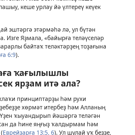
лашыу, кеше урлау йә үлтереү кеүек
ай эштәргә этәрмәһә лә, ул бүтән
а. Изге Яҙмала, «байырға теләүселәр
 зарарлы байтаҡ теләктәрҙең тоҙағына
ға 6:9
).
саға ҡағылышлы
ек ярҙам итә ала?
 әхлаҡи принциптарҙы һәм рухи
үҙебеҙҙе хөрмәт итербеҙ һәм Алланың
 Үҙен ҡыуандырып йәшәргә теләгән
асан да һине яңғыҙ ҡалдырмам һәм
(
Еврейҙарға 13:5, 6
). Ул шулай уҡ беҙҙе,