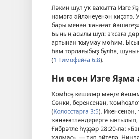
Ләкин шул уҡ ваҡытта Изге 
нәмәгә әйләнеүенән киҫәтә. 
бары менән ҡәнәғәт йәшәгеҙ»,
Бының асылы шул: аҡсаға дө
артынан ҡыумау мөһим. Ысын
һәм торлағыбыҙ булһа, шуның
(
1 Тимофейға 6:8
).
Ни өсөн Изге Яҙма
Ҡомһоҙ кешеләр мәңге йәшәм
Сөнки, беренсенән, ҡомһоҙло
(
Колосстарға 3:5
). Икенсенән,
ҡәнәғәтләндерергә ынтылып,
Ғибрәтле һүҙҙәр 28:20
-лә: «Б
ҡалмаҫ», — тип әйтелә. Нинд