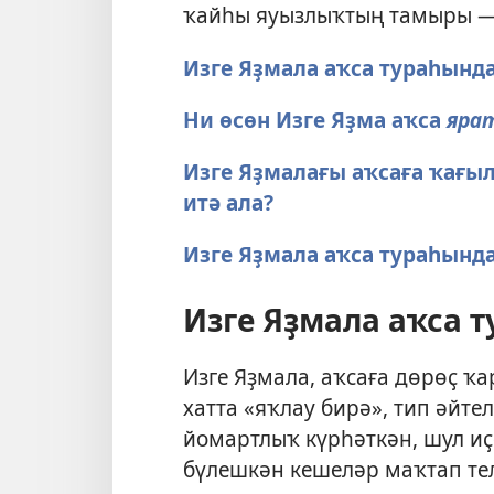
ҡайһы яуызлыҡтың тамыры 
Изге Яҙмала аҡса тураһынд
Ни өсөн Изге Яҙма аҡса
яра
Изге Яҙмалағы аҡсаға ҡағы
итә ала?
Изге Яҙмала аҡса тураһында
Изге Яҙмала аҡса 
Изге Яҙмала, аҡсаға дөрөҫ ҡ
хатта «яҡлау бирә», тип әйтел
йомартлыҡ күрһәткән, шул и
бүлешкән кешеләр маҡтап тел