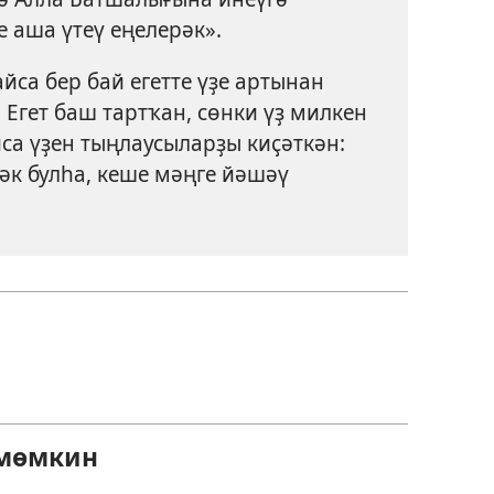
е аша үтеү еңелерәк».
йса бер бай егетте үҙе артынан
 Егет баш тартҡан, сөнки үҙ милкен
йса үҙен тыңлаусыларҙы киҫәткән:
к булһа, кеше мәңге йәшәү
 мөмкин