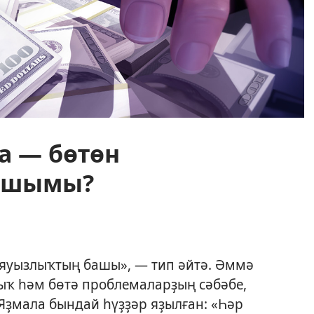
а — бөтөн
ашымы?
 яуызлыҡтың башы», — тип әйтә. Әммә
лыҡ һәм бөтә проблемаларҙың сәбәбе,
 Яҙмала бындай һүҙҙәр яҙылған: «Һәр