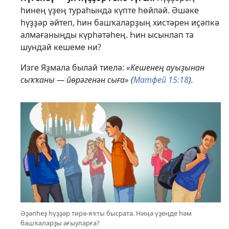
һинең үҙең тураһында күпте һөйләй. Әшәке
һүҙҙәр әйтеп, һин башҡаларҙың хистәрен иҫәпкә
алмағаныңды күрһәтәһең. Һин ысынлап та
шундай кешеме ни?
Изге Яҙмала былай тиелә:
«Кешенең ауыҙынан
сыҡҡаны — йөрәгенән сыға» (
Матфей 15:18
).
Әҙәпһеҙ һүҙҙәр тирә-яҡты бысрата. Ниңә үҙеңде һәм
башҡаларҙы ағыуларға?