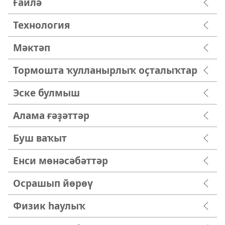
Ғаилә
Технология
Мәктәп
Тормошта ҡулланырлыҡ оҫталыҡтар
Эске булмыш
Алама ғәҙәттәр
Буш ваҡыт
Енси мөнәсәбәттәр
Осрашып йөрөү
Физик һаулыҡ