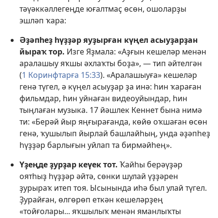
тәүәккәллегеңде юғалтмаҫ өсөн, ошоларҙы
эшләп ҡара:
Әҙәпһеҙ һүҙҙәр яуҙырған күңел асыуҙарҙан
йыраҡ тор.
Изге Яҙмала: «Аҙғын кешеләр менән
аралашыу яҡшы әхлаҡты боҙа», — тип әйтелгән
(
1 Коринфтарға 15:33
). «Аралашыуға» кешеләр
генә түгел, ә күңел асыуҙар ҙа инә: һин ҡараған
фильмдар, һин уйнаған видеоуйындар, һин
тыңлаған музыка. 17 йәшлек Кеннет бына нимә
ти: «Берәй йыр яңғырағанда, көйө оҡшаған өсөн
генә, ҡушылып йырлай башлайһың, унда әҙәпһеҙ
һүҙҙәр барлығын уйлап та бирмәйһең».
Үҙеңде ҙурҙар кеүек тот.
Ҡайһы берәүҙәр
оятһыҙ һүҙҙәр әйтә, сөнки шулай үҙҙәрен
ҙурыраҡ итеп тоя. Ысынында иһә был улай түгел.
Ҙурайған, өлгөрөп еткән кешеләрҙең
«тойғолары... яҡшылыҡ менән яманлыҡты