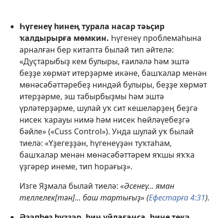
Һүгенеү һинең турала насар тәьҫир
ҡалдырырға мөмкин.
Һүгенеү проблемаһына
арналған бер китапта былай тип әйтелә:
«Дуҫтарыбыҙ кем булыры, ғаиләлә һәм эштә
беҙҙе хөрмәт итерҙәрме икәне, башҡалар менән
мөнәсәбәттәребеҙ ниндәй булыры, беҙҙе хөрмәт
итерҙәрме, эш табырбыҙмы һәм эштә
үрләтерҙәрме, шулай уҡ сит кешеләрҙең беҙгә
нисек ҡарауы нимә һәм нисек һөйләүебеҙгә
бәйле» («Cuss Control»). Унда шулай уҡ былай
тиелә: «Үҙегеҙҙән, һүгенеүҙән туҡтаһам,
башҡалар менән мөнәсәбәттәрем яҡшы яҡҡа
үҙгәрер инеме, тип һорағыҙ».
Изге Яҙмала былай тиелә:
«Әсенеү... яман
теллелек[тән]... баш тартығыҙ» (
Ефестарға 4:31
).
Әҙәпһеҙ һүҙҙәр, һин уйлағанса, һине текә