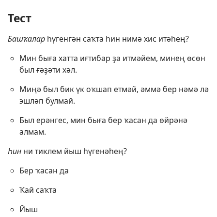
Тест
Башҡалар
һүгенгән саҡта һин нимә хис итәһең?
Мин быға хатта иғтибар ҙа итмәйем, минең өсөн
был ғәҙәти хәл.
Миңә был бик үк оҡшап етмәй, әммә бер нәмә лә
эшләп булмай.
Был ерәнгес, мин быға бер ҡасан да өйрәнә
алмам.
Һин
ни тиклем йыш һүгенәһең?
Бер ҡасан да
Ҡай саҡта
Йыш