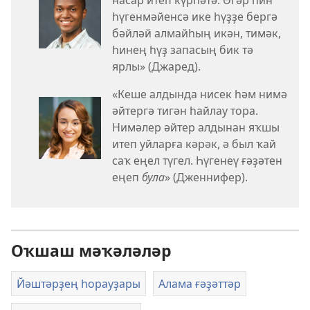
насар итеп күрһәтә. Әгәр һин
һүгенмәйенсә ике һүҙҙе бергә
бәйләй алмайһың икән, тимәк,
һинең һүҙ запасың бик тә
ярлы» (Джаред).
«Кеше алдында нисек һәм нимә
әйтергә тигән һайлау тора.
Нимәлер әйтер алдынан яҡшы
итеп уйларға кәрәк, ә был ҡай
саҡ еңел түгел. Һүгенеү ғәҙәтен
еңеп
була
» (Дженнифер).
Оҡшаш мәҡәләләр
Йәштәрҙең һорауҙары
Алама ғәҙәттәр