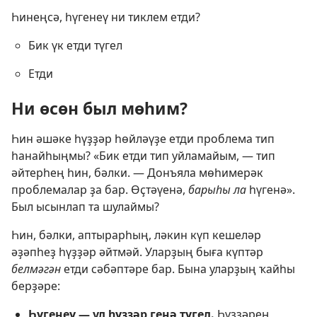
Һинеңсә, һүгенеү ни тиклем етди?
Бик үк етди түгел
Етди
Ни өсөн был мөһим?
Һин әшәке һүҙҙәр һөйләүҙе етди проблема тип
һанайһыңмы? «Бик етди тип уйламайым, — тип
әйтерһең һин, бәлки. — Донъяла мөһимерәк
проблемалар ҙа бар. Өҫтәүенә,
барыһы ла
һүгенә».
Был ысынлап та шулаймы?
Һин, бәлки, аптырарһың, ләкин күп кешеләр
әҙәпһеҙ һүҙҙәр әйтмәй. Уларҙың быға күптәр
белмәгән
етди сәбәптәре бар. Бына уларҙың ҡайһы
берҙәре:
Һүгенеү — ул һүҙҙәр генә түгел.
Һүҙҙәрең