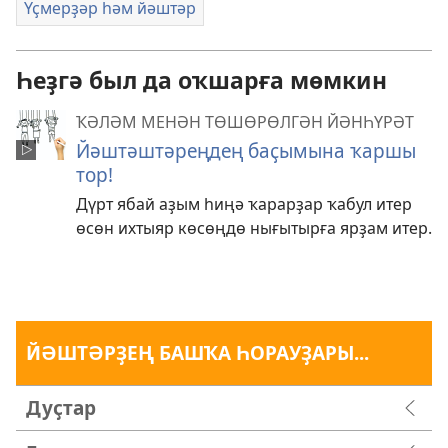
Үҫмерҙәр һәм йәштәр
Һеҙгә был да оҡшарға мөмкин
ҠӘЛӘМ МЕНӘН ТӨШӨРӨЛГӘН ЙӘНҺҮРӘТ
Йәштәштәреңдең баҫымына ҡаршы
тор!
Дүрт ябай аҙым һиңә ҡарарҙар ҡабул итер
өсөн ихтыяр көсөңдө нығытырға ярҙам итер.
ЙӘШТӘРҘЕҢ БАШҠА ҺОРАУҘАРЫ...
Дуҫтар