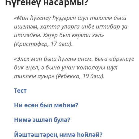
Һүгенеү насармы?
«Мин һүгенеү һүҙҙәрен шул тиклем йыш
ишетәм, хатта уларға инде иғтибар ҙа
итмәйем. Хәҙер был ғәҙәти хәл»
(Кристофер, 17 йәш).
«Элек мин йыш һүгенә инем. Быға өйрәнеүе
бик еңел, ә бына унан ҡотолоуы шул
тиклем ауыр» (Ребекка, 19 йәш).
Тест
Ни өсөн был мөһим?
Нимә эшләп була?
Йәштәштәрең нимә һөйләй?