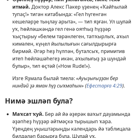
итмәй.
Доктор Алекс Пакер үҙенең «Ҡайһылай
тупаҫ!» тигән китабында: «Гел һүгенгән
кешеләрҙе тыңлау арыта», — тип яҙған. Ул шулай
уҡ, һөйләшкәндә гел генә оятһыҙ һүҙҙәр
ҡыҫтырыу «белем тәрәнлеген, тапҡырлыҡ, аҡыл
кимәлен, күңел йылылығын сағылдырырға
бирмәй. Әгәр һеҙ һүлпән, буталсыҡ, примитив
итеп һөйләшәһегеҙ икән, аҡылығыҙ ҙа шундай
булыр», тип өҫтәй («How Rude!»).
Изге Яҙмала былай тиелә:
«Ауыҙығыҙҙан бер
ниндәй ҙә яман һүҙ сыҡмаһын» (
Ефестарға 4:29
).
Нимә эшләп була?
Маҡсат ҡуй.
Бер ай йә әҙерәк ваҡыт дауамында
әҙәпһеҙ һүҙҙәр әйтмәҫкә тырышып ҡара.
Үҙеңдең уңыштарыңды календарь йә таблицала
билдәләп барырға була. Шулай уҡ,