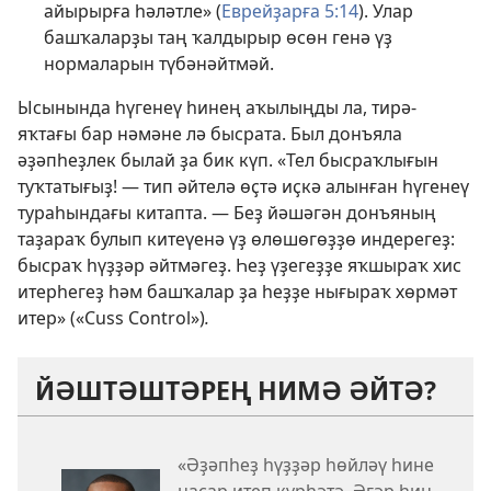
айырырға һәләтле» (
Еврейҙарға 5:14
). Улар
башҡаларҙы таң ҡалдырыр өсөн генә үҙ
нормаларын түбәнәйтмәй.
Ысынында һүгенеү һинең аҡылыңды ла, тирә-
яҡтағы бар нәмәне лә бысрата. Был донъяла
әҙәпһеҙлек былай ҙа бик күп. «Тел бысраҡлығын
туҡтатығыҙ! — тип әйтелә өҫтә иҫкә алынған һүгенеү
тураһындағы китапта. — Беҙ йәшәгән донъяның
таҙараҡ булып китеүенә үҙ өлөшөгөҙҙө индерегеҙ:
бысраҡ һүҙҙәр әйтмәгеҙ. Һеҙ үҙегеҙҙе яҡшыраҡ хис
итерһегеҙ һәм башҡалар ҙа һеҙҙе нығыраҡ хөрмәт
итер» («Cuss Control»)
.
ЙӘШТӘШТӘРЕҢ НИМӘ ӘЙТӘ?
«Әҙәпһеҙ һүҙҙәр һөйләү һине