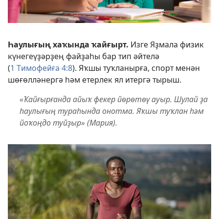
Һаулығың хаҡында ҡайғырт.
Изге Яҙмала физик
күнегеүҙәрҙең файҙаһы бар тип әйтелә
(
1 Тимофейға 4:8
). Яҡшы туҡланырға, спорт менән
шөғөлләнергә һәм етерлек ял итергә тырыш.
«Ҡайғырғанда айыҡ фекер йөрөтөү ауыр. Шулай ҙа
һаулығың тураһында онотма. Яҡшы туҡлан һәм
йоҡоңдо туйҙыр» (Мария).