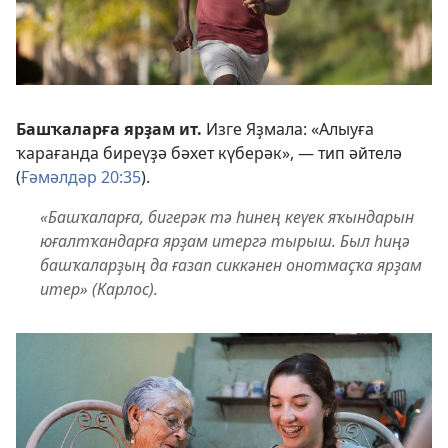
Башҡаларға ярҙам ит.
Изге Яҙмала: «Алыуға
ҡарағанда биреүҙә бәхет күберәк», — тип әйтелә
(
Ғәмәлдәр 20:35
).
«Башҡаларға, бигерәк тә һинең кеүек яҡындарын
юғалтҡандарға ярҙам итергә тырыш. Был һиңә
башҡаларҙың да ғазап сиккәнен онотмаҫҡа ярҙам
итер» (Карлос).