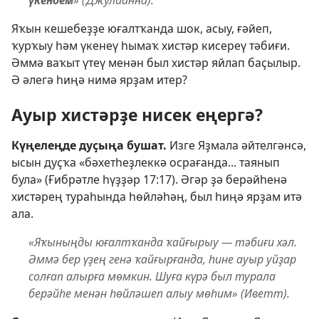
үкендем
» (Джулианна).
Яҡын кешебеҙҙе юғалтҡанда шок, асыу, ғәйеп,
ҡурҡыу һәм үкенеү һымаҡ хистәр кисереү тәбиғи.
Әммә ваҡыт үтеү менән был хистәр яйлап баҫылыр.
Ә әлегә һиңә нимә ярҙам итер?
Ауыр хистәрҙе нисек еңергә?
Күңелеңде дуҫыңа бушат.
Изге Яҙмала әйтелгәнсә,
ысын дуҫҡа «бәхетһеҙлеккә осрағанда... таянып
була» (
Ғибрәтле һүҙҙәр 17:17
). Әгәр ҙә берәйһенә
хистәрең тураһында һөйләһәң, был һиңә ярҙам итә
ала.
«Яҡыныңды юғалтҡанда ҡайғырыу — тәбиғи хәл.
Әммә бер үҙең генә ҡайғырғанда, һине ауыр уйҙар
солғап алырға мөмкин. Шуға күрә был турала
берәйһе менән һөйләшеп алыу мөһим» (Иветт).