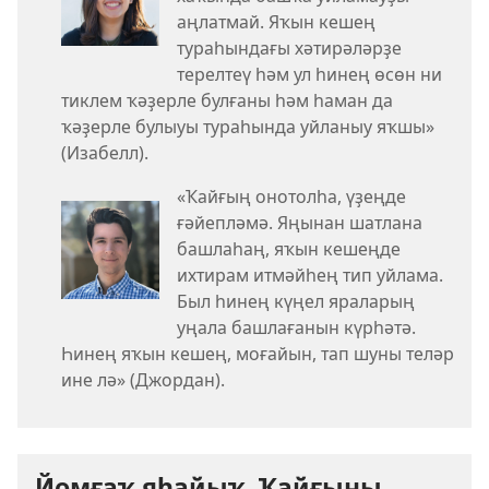
аңлатмай. Яҡын кешең
тураһындағы хәтирәләрҙе
терелтеү һәм ул һинең өсөн ни
тиклем ҡәҙерле булғаны һәм һаман да
ҡәҙерле булыуы тураһында уйланыу яҡшы»
(Изабелл).
«Ҡайғың онотолһа, үҙеңде
ғәйепләмә. Яңынан шатлана
башлаһаң, яҡын кешеңде
ихтирам итмәйһең тип уйлама.
Был һинең күңел яраларың
уңала башлағанын күрһәтә.
Һинең яҡын кешең, моғайын, тап шуны теләр
ине лә» (Джордан).
Йомғаҡ яһайыҡ. Ҡайғыны