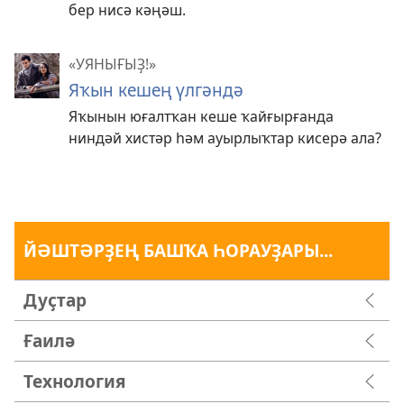
бер нисә кәңәш.
«УЯНЫҒЫҘ!»
Яҡын кешең үлгәндә
Яҡынын юғалтҡан кеше ҡайғырғанда
ниндәй хистәр һәм ауырлыҡтар кисерә ала?
ЙӘШТӘРҘЕҢ БАШҠА ҺОРАУҘАРЫ...
Дуҫтар
Ғаилә
Технология