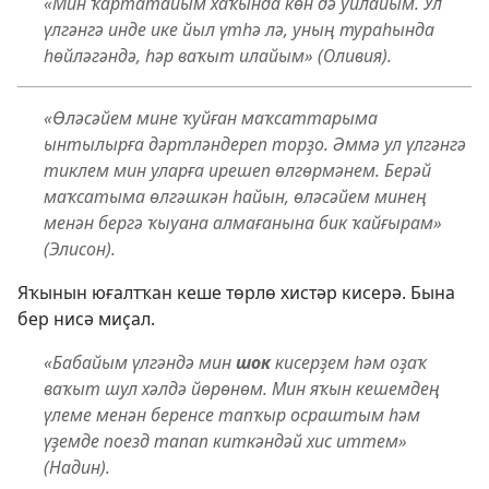
«Мин ҡартатайым хаҡында көн дә уйлайым. Ул
үлгәнгә инде ике йыл үтһә лә, уның тураһында
һөйләгәндә, һәр ваҡыт илайым» (Оливия).
«Өләсәйем мине ҡуйған маҡсаттарыма
ынтылырға дәртләндереп торҙо. Әммә ул үлгәнгә
тиклем мин уларға ирешеп өлгөрмәнем. Берәй
маҡсатыма өлгәшкән һайын, өләсәйем минең
менән бергә ҡыуана алмағанына бик ҡайғырам»
(Элисон).
Яҡынын юғалтҡан кеше төрлө хистәр кисерә. Бына
бер нисә миҫал.
«Бабайым үлгәндә мин
шок
кисерҙем һәм оҙаҡ
ваҡыт шул хәлдә йөрөнөм. Мин яҡын кешемдең
үлеме менән беренсе тапҡыр осраштым һәм
үҙемде поезд тапап киткәндәй хис иттем»
(Надин).