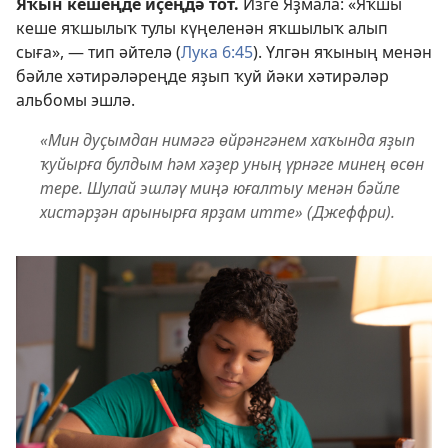
Яҡын кешеңде иҫеңдә тот.
Изге Яҙмала: «Яҡшы
кеше яҡшылыҡ тулы күңеленән яҡшылыҡ алып
сыға», — тип әйтелә (
Лука 6:45
). Үлгән яҡының менән
бәйле хәтирәләреңде яҙып ҡуй йәки хәтирәләр
альбомы эшлә.
«Мин дуҫымдан нимәгә өйрәнгәнем хаҡында яҙып
ҡуйырға булдым һәм хәҙер уның үрнәге минең өсөн
тере. Шулай эшләү миңә юғалтыу менән бәйле
хистәрҙән арынырға ярҙам итте» (Джеффри).