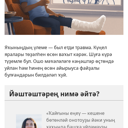
Яҡыныңдың үлеме — был етди травма. Күңел
яралары төҙәлһен өсөн ваҡыт кәрәк. Шуға күрә
түҙемле бул. Ошо мәҡәләләге кәңәштәр өҫтөндә
уйлан һәм һинең өсөн айырыуса файҙалы
булғандарын билдәләп ҡуй.
Йәштәштәрең нимә әйтә?
«Ҡайғыны еңеү — кешене
бөтөнләй онотоуҙы йәки уның
хаҡында башҡа уйламауҙы