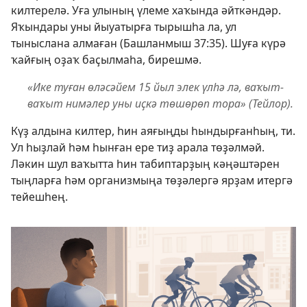
килтерелә. Уға улының үлеме хаҡында әйткәндәр.
Яҡындары уны йыуатырға тырышһа ла, ул
тыныслана алмаған (
Башланмыш 37:35
). Шуға күрә
ҡайғың оҙаҡ баҫылмаһа, бирешмә.
«Ике туған өләсәйем 15 йыл элек үлһә лә, ваҡыт-
ваҡыт нимәлер уны иҫкә төшөрөп тора» (Тейлор).
Күҙ алдына килтер, һин аяғыңды һындырғанһың, ти.
Ул һыҙлай һәм һынған ере тиҙ арала төҙәлмәй.
Ләкин шул ваҡытта һин табиптарҙың кәңәштәрен
тыңларға һәм организмыңа төҙәлергә ярҙам итергә
тейешһең.