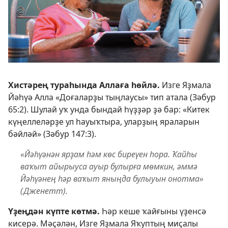
Хистәрең тураһында Аллаға һөйлә.
Изге Яҙмала
Йәһүә Алла «Доғаларҙы тыңлаусы» тип атала (
Зәбур
65:2
). Шулай уҡ унда бындай һүҙҙәр ҙә бар: «Китек
күңеллеләрҙе ул һауыҡтыра, уларҙың яраларын
бәйләй» (
Зәбур 147:3
).
«Йәһүәнән ярҙам һәм көс биреүен һора. Ҡайһы
ваҡыт айырыуса ауыр булырға мөмкин, әммә
Йәһүәнең һәр ваҡыт яныңда булыуын онотма»
(Дженетт).
Үҙеңдән күпте көтмә.
Һәр кеше ҡайғыны үҙенсә
кисерә. Мәҫәлән, Изге Яҙмала Яҡуптың миҫалы