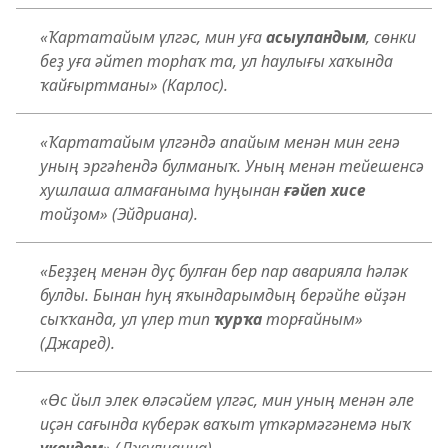
«Ҡартатайым үлгәс, мин уға
асыуландым
, сөнки
беҙ уға әйтеп торһаҡ та, ул һаулығы хаҡында
ҡайғыртманы» (Карлос).
«Ҡартатайым үлгәндә апайым менән мин генә
уның эргәһендә булманыҡ. Уның менән тейешенсә
хушлаша алмағаныма һуңынан
ғәйеп хисе
тойҙом» (Эйдриана).
«Беҙҙең менән дуҫ булған бер пар аварияла һәләк
булды. Бынан һуң яҡындарымдың берәйһе өйҙән
сыҡҡанда, ул үлер тип
ҡурҡа
торғайным»
(Джаред).
«Өс йыл элек өләсәйем үлгәс, мин уның менән әле
иҫән сағында күберәк ваҡыт үткәрмәгәнемә ныҡ