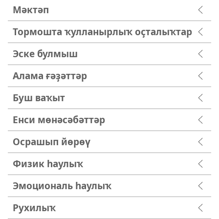
Мәктәп
Тормошта ҡулланырлыҡ оҫталыҡтар
Эске булмыш
Алама ғәҙәттәр
Буш ваҡыт
Енси мөнәсәбәттәр
Осрашып йөрөү
Физик һаулыҡ
Эмоциональ һаулыҡ
Рухилыҡ