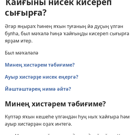
Ҡайғыны нисек кисереп
сығырға?
Әгәр яңыраҡ һинең яҡын туғаның йә дуҫың үлгән
булһа, был мәҡәлә һиңә ҡайғыңды кисереп сығырға
ярҙам итер.
Был мәҡәләлә
Минең хистәрем тәбиғиме?
Ауыр хистәрҙе нисек еңергә?
Йәштәштәрең нимә әйтә?
Минең хистәрем тәбиғиме?
Күптәр яҡын кешеһе үлгәндән һуң ныҡ ҡайғыра һәм
ауыр хистәрҙән оҙаҡ интегә.