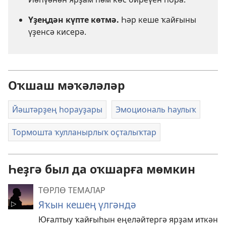
Үҙеңдән күпте көтмә.
Һәр кеше ҡайғыны
үҙенсә кисерә.
Оҡшаш мәҡәләләр
Йәштәрҙең һорауҙары
Эмоциональ һаулыҡ
Тормошта ҡулланырлыҡ оҫталыҡтар
Һеҙгә был да оҡшарға мөмкин
ТӨРЛӨ ТЕМАЛАР
Яҡын кешең үлгәндә
Юғалтыу ҡайғыһын еңеләйтергә ярҙам иткән