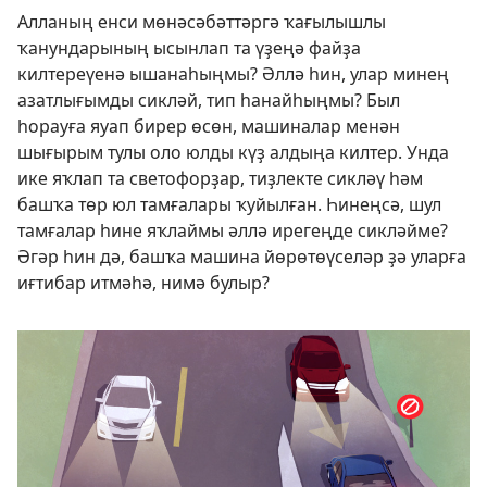
Алланың енси мөнәсәбәттәргә ҡағылышлы
ҡанундарының ысынлап та үҙеңә файҙа
килтереүенә ышанаһыңмы? Әллә һин, улар минең
азатлығымды сикләй, тип һанайһыңмы? Был
һорауға яуап бирер өсөн, машиналар менән
шығырым тулы оло юлды күҙ алдыңа килтер. Унда
ике яҡлап та светофорҙар, тиҙлекте сикләү һәм
башҡа төр юл тамғалары ҡуйылған. Һинеңсә, шул
тамғалар һине яҡлаймы әллә ирегеңде сикләйме?
Әгәр һин дә, башҡа машина йөрөтөүселәр ҙә уларға
иғтибар итмәһә, нимә булыр?