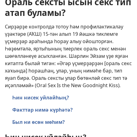
Ораль сексты ысын секс тип
атап буламы?
Сирҙәрҙе контролдә тотоу һәм профилактикалау
үҙәктәре (АҠШ) 15-тән алып 19 йәшкә тиклемге
үҫмерҙәр араһында һорау алыу ойошторған.
Һөҙөмтәлә, яртыһының тиерлек ораль секс менән
шөғөлләнеүе асыҡланған. Шарлин Эйзам үҙе яҙған
китапта былай тигән: «Әгәр үҫмерҙәрҙән [ораль секс
хаҡында] һорашһаң, улар, уның нимәһе бар, тип
яуап бирә. Ораль сексты улар бөтөнләй секс тип тә
иҫәпләмәй» (Oral Sex Is the New Goodnight Kiss)
.
Һин нисек уйлайһың?
Факттар нимә күрһәтә?
Был ни өсөн мөһим?