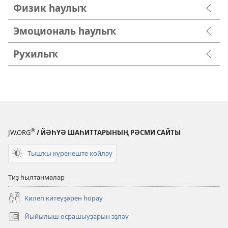
Физик һаулыҡ
Эмоциональ һаулыҡ
Рухилыҡ
®
JW.ORG
/ ЙӘҺҮӘ ШАҺИТТАРЫНЫҢ РӘСМИ САЙТЫ
Тышҡы күренеште көйләү
Тиҙ һылтанмалар
Килеп китеүҙәрен һорау
Йыйылыш осрашыуҙарын эҙләү
(opens