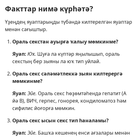
Факттар нимә күрһәтә?
Үҙеңдең яуаптарыңды түбәндә килтерелгән яуаптар
менән сағыштыр.
Ораль секстан ауырға ҡалыу мөмкинме?
Яуап:
Юҡ.
Шуға ла күптәр яңылышып, ораль
секстың бер зыяны ла юҡ тип уйлай.
Ораль секс сәләмәтлеккә зыян килтерергә
мөмкинме?
Яуап:
Эйе.
Ораль секс һөҙөмтәһендә гепатит (А
йә В), ВИЧ, герпес, гонорея, кондиломатоз һәм
сифилис йоғорға мөмкин
.
Ораль секс ысын секс тип һаналамы?
Яуап:
Эйе.
Башҡа кешенең енси ағзалары менән