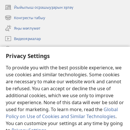
Йыйылыш осрашыуҙарын эҙләү
(opens
new
Конгресты табыу
(opens
window)
new
Яңы мәғлүмәт
window)
Видеояҙмалар
Эҙләү
Privacy Settings
Иғәнәләр
(opens
To provide you with the best possible experience, we
new
use cookies and similar technologies. Some cookies
window)
Күҙәтеү манараһының ОНЛАЙН КИТАПХАНАҺЫ
are necessary to make our website work and cannot
(opens
new
be refused. You can accept or decline the use of
®
JW Hub
window)
additional cookies, which we use only to improve
(opens
new
your experience. None of this data will ever be sold or
window)
used for marketing. To learn more, read the
Global
Policy on Use of Cookies and Similar Technologies
.
Copyright
© 2026 Watch Tower Bible and Tract Society of Pennsylvania.
You can customize your settings at any time by going
ҠУЛЛАНЫУ ҠАҒИҘӘЛӘРЕ
|
КОНФИДЕНЦИАЛЛЕК СӘЙӘСӘТЕ
|