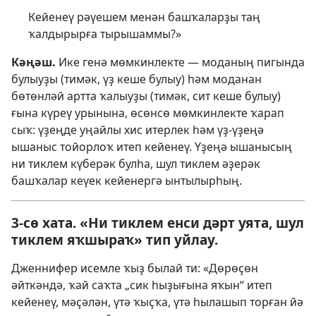
Кейенеү рәүешем менән башҡаларҙы таң
ҡалдырырға тырышаммы?»
Кәңәш.
Ике генә мөмкинлекте — моданың пигында
булыуҙы (тимәк, үҙ кеше булыу) һәм моданан
бөтөнләй артта ҡалыуҙы (тимәк, сит кеше булыу)
ғына күреү урынына, өсөнсө мөмкинлекте ҡарап
сыҡ: үҙеңде уңайлы хис итерлек һәм үҙ-үҙеңә
ышаныс тойорлоҡ итеп кейенеү. Үҙеңә ышанысың
ни тиклем күберәк булһа, шул тиклем әҙерәк
башҡалар кеүек кейенергә ынтылырһың.
3-сө хата. «Ни тиклем енси дәрт уята, шул
тиклем яҡшыраҡ» тип уйлау.
Дженнифер исемле ҡыҙ былай ти: «Дөрөҫөн
әйткәндә, ҡай саҡта „сик һыҙығына яҡын“ итеп
кейенеү, мәҫәлән, үтә ҡыҫҡа, үтә һылашып торған йә