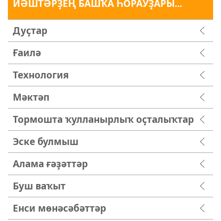
ЙӘШТӘРҘЕҢ БАШҠА ҺОРАУҘАРЫ...
Дуҫтар
Ғаилә
Технология
Мәктәп
Тормошта ҡулланырлыҡ оҫталыҡтар
Эске булмыш
Алама ғәҙәттәр
Буш ваҡыт
Енси мөнәсәбәттәр