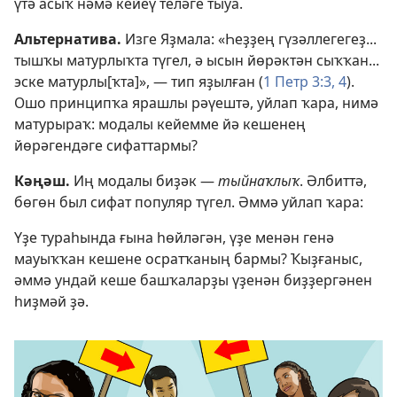
үтә асыҡ нәмә кейеү теләге тыуа.
Альтернатива.
Изге Яҙмала: «Һеҙҙең гүзәллегегеҙ...
тышҡы матурлыҡта түгел, ә ысын йөрәктән сыҡҡан...
эске матурлы[ҡта]», — тип яҙылған (
1 Петр 3:3, 4
).
Ошо принципҡа ярашлы рәүештә, уйлап ҡара, нимә
матурыраҡ: модалы кейемме йә кешенең
йөрәгендәге сифаттармы?
Кәңәш.
Иң модалы биҙәк —
тыйнаҡлыҡ
. Әлбиттә,
бөгөн был сифат популяр түгел. Әммә уйлап ҡара:
Үҙе тураһында ғына һөйләгән, үҙе менән генә
мауыҡҡан кешене осратҡаның бармы? Ҡыҙғаныс,
әммә ундай кеше башҡаларҙы үҙенән биҙҙергәнен
һиҙмәй ҙә.