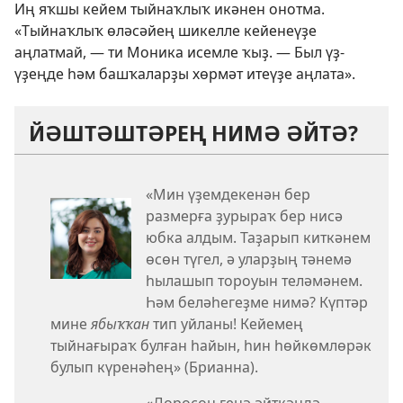
Иң яҡшы кейем тыйнаҡлыҡ икәнен онотма.
«Тыйнаҡлыҡ өләсәйең шикелле кейенеүҙе
аңлатмай, — ти Моника исемле ҡыҙ. — Был үҙ-
үҙеңде һәм башҡаларҙы хөрмәт итеүҙе аңлата».
ЙӘШТӘШТӘРЕҢ НИМӘ ӘЙТӘ?
«Мин үҙемдекенән бер
размерға ҙурыраҡ бер нисә
юбка алдым. Таҙарып киткәнем
өсөн түгел, ә уларҙың тәнемә
һылашып тороуын теләмәнем.
Һәм беләһегеҙме нимә? Күптәр
мине
ябыҡҡан
тип уйланы! Кейемең
тыйнағыраҡ булған һайын, һин һөйкөмлөрәк
булып күренәһең» (Брианна).