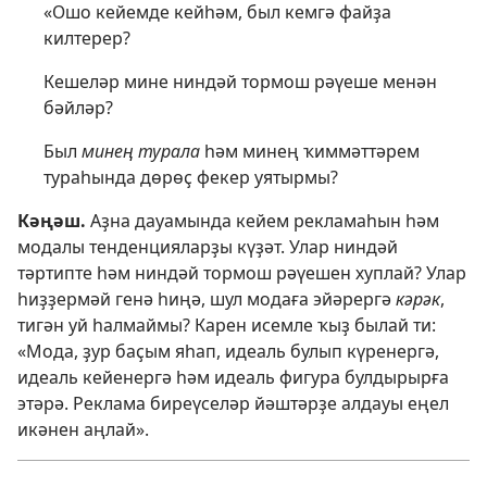
«Ошо кейемде кейһәм, был кемгә файҙа
килтерер?
Кешеләр мине ниндәй тормош рәүеше менән
бәйләр?
Был
минең турала
һәм минең ҡиммәттәрем
тураһында дөрөҫ фекер уятырмы?
Кәңәш.
Аҙна дауамында кейем рекламаһын һәм
модалы тенденцияларҙы күҙәт. Улар ниндәй
тәртипте һәм ниндәй тормош рәүешен хуплай? Улар
һиҙҙермәй генә һиңә, шул модаға эйәрергә
кәрәк
,
тигән уй һалмаймы? Карен исемле ҡыҙ былай ти:
«Мода, ҙур баҫым яһап, идеаль булып күренергә,
идеаль кейенергә һәм идеаль фигура булдырырға
этәрә. Реклама биреүселәр йәштәрҙе алдауы еңел
икәнен аңлай».