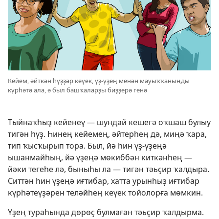
Кейем, әйткән һүҙҙәр кеүек, үҙ-үҙең менән мауыҡҡаныңды
күрһәтә ала, ә был башҡаларҙы биҙҙерә генә
Тыйнаҡһыҙ кейенеү — шундай кешегә оҡшаш булыу
тигән һүҙ. Һинең кейемең, әйтерһең дә, миңә ҡара,
тип ҡысҡырып тора. Был, йә һин үҙ-үҙеңә
ышанмайһың, йә үҙеңә мөкиббән киткәнһең —
йәки тегеһе лә, быныһы ла — тигән тәьҫир ҡалдыра.
Ситтән һин үҙеңә иғтибар, хатта урынһыҙ иғтибар
күрһәтеүҙәрен теләйһең кеүек тойолорға мөмкин.
Үҙең тураһында дөрөҫ булмаған тәьҫир ҡалдырма.