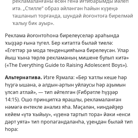
рекламаланғаны өсөн генә иғтибарымды йәлеп
итә. „Стилле“ образ әйләнгән һайын күҙеңә
ташланып торғанда, шундай йоғонтоға бирелмәй
ҡалыу бик ауыр».
Реклама йоғонтоһона бирелеүселәр араһында
ҡыҙҙар ғына түгел. Бер китапта былай тиелә:
«Егеттәр ҙә мода тенденцияһына бирелеүсән. Улар
йыш ҡына төрлө рекламаның мишене булып китә»
(«The Everything Guide to Raising Adolescent Boys»)
.
Альтернатива.
Изге Яҙмала: «Бер ҡатлы кеше һәр
һүҙгә ышана, ә алдын-артын уйлаусы һәр аҙымын
үлсәп атлай», — тип әйтелгән (
Ғибрәтле һүҙҙәр
14:15
). Ошо принципҡа ярашлы, рекламаланған
нәмәгә ентекле анализ яһа. Мәҫәлән, ниндәйҙер
кейем «үтә ҡыйыу», «үҙенә тартып тора» йәки «енси
дәрт уята» тип пропагандаланһа, үҙеңдән былай тип
һора: