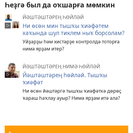
Һеҙгә был да оҡшарға мөмкин
ЙӘШТӘШТӘРЕҢ ҺӨЙЛӘЙ
Ни өсөн мин тышҡы ҡиәфәтем
хаҡында шул тиклем ныҡ борсолам?
Уйҙарҙы һәм хистәрҙе контролдә тоторға
нимә ярҙам итер?
ЙӘШТӘШТӘРЕҢ НИМӘ ҺӨЙЛӘЙ
Йәштәштәрең һөйләй. Тышҡы
ҡиәфәт
Ни өсөн йәштәргә тышҡы ҡиәфәткә дөрөҫ
ҡараш һаҡлау ауыр? Нимә ярҙам итә ала?