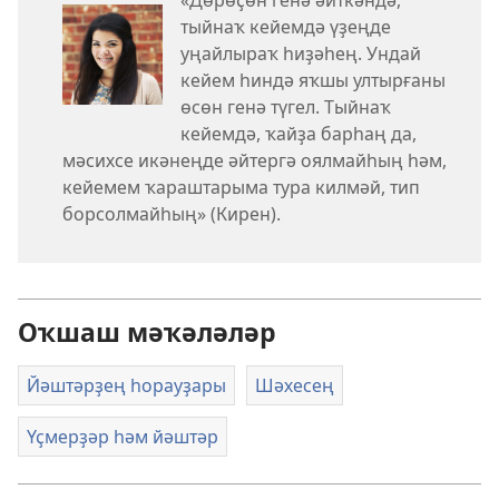
«Дөрөҫөн генә әйткәндә,
тыйнаҡ кейемдә үҙеңде
уңайлыраҡ һиҙәһең. Ундай
кейем һиндә яҡшы ултырғаны
өсөн генә түгел. Тыйнаҡ
кейемдә, ҡайҙа барһаң да,
мәсихсе икәнеңде әйтергә оялмайһың һәм,
кейемем ҡараштарыма тура килмәй, тип
борсолмайһың» (Кирен).
Оҡшаш мәҡәләләр
Йәштәрҙең һорауҙары
Шәхесең
Үҫмерҙәр һәм йәштәр