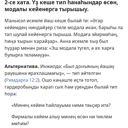
2-се хата. Үҙ кеше тип һанаһындар өсөн,
модалы кейенергә тырышыу.
Маньюэл исемле йәш кеше былай ти: «Әгәр
кейемдең ниндәйҙер стиле модала икән, барыһы ла
тап шулай кейенергә тырыша. Модаға эйәрмәһәң,
һиңә ҡырын ҡарайҙар». Анна исемле ҡыҙ был
һүҙҙәр менән риза: «Эш модала түгел, ә аҡ ҡарға
булырға теләмәүҙә».
Альтернатива.
Инжилдә: «Был донъяның йәшәү
рәүешенә яраҡлашмағыҙ», — тип әйтелгән
(
Римдарға 12:2
). Ошо кәңәште иҫтә тотоп,
гардеробыңды ҡарап сыҡ һәм үҙеңдән былай тип
һора:
«Минең кейем һайлауыма нимә тәьҫир итә?
Фирмалы кейем алыу минең өсөн ни тиклем
мөһим?