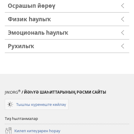
Осрашып йөрөү
Физик һаулыҡ
Эмоциональ һаулыҡ
Рухилыҡ
®
JW.ORG
/ ЙӘҺҮӘ ШАҺИТТАРЫНЫҢ РӘСМИ САЙТЫ
Тышҡы күренеште көйләү
Тиҙ һылтанмалар
Килеп китеүҙәрен һорау