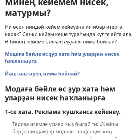
Минең кейемем нисек,
матурмы?
Ни өсөн ниндәй кейем кейеүеңә иғтибар итергә
кәрәк? Сөнки кейем кеше тураһында күпте әйтә ала.
Ә һинең кейемең
һинең турала
нимә һөйләй?
Модаға бәйле өс ҙур хата һәм уларҙан нисек
һаҡланырға
Йәштәштәрең нимә һөйләй?
Модаға бәйле өс ҙур хата һәм
уларҙан нисек һаҡланырға
1-се хата. Реклама ҡушҡанса кейенеү.
Териза исемле үҫмер ҡыҙ былай ти: «Ҡайһы
берҙә ниндәйҙер модалы тенденция киң