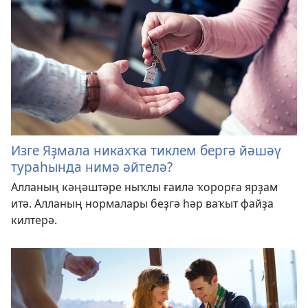
Изге Яҙмала никахҡа тиклем бергә йәшәү
тураһында нимә әйтелә?
Алланың кәңәштәре ныҡлы ғаилә ҡорорға ярҙам
итә. Алланың нормалары беҙгә һәр ваҡыт файҙа
килтерә.