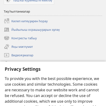
Тышҡы күренеште көйләү
Тиҙ һылтанмалар
Килеп китеүҙәрен һорау
Йыйылыш осрашыуҙарын эҙләү
(opens
new
Конгресты табыу
(opens
window)
new
Яңы мәғлүмәт
window)
Видеояҙмалар
Эҙләү
Privacy Settings
Иғәнәләр
(opens
To provide you with the best possible experience, we
new
use cookies and similar technologies. Some cookies
window)
Күҙәтеү манараһының ОНЛАЙН КИТАПХАНАҺЫ
are necessary to make our website work and cannot
(opens
be refused. You can accept or decline the use of
new
®
JW Hub
window)
additional cookies, which we use only to improve
(opens
new