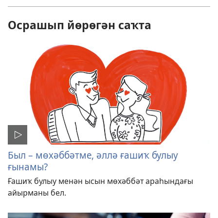
Осрашып йөрөгән саҡта
Был – мөхәббәтме, әллә ғашиҡ булыу
ғынамы?
Ғашиҡ булыу менән ысын мөхәббәт араһындағы
айырманы бел.