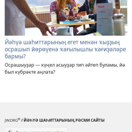
Йәһүә шаһиттарының егет менән ҡыҙҙың
осрашып йөрөүенә ҡағылышлы ҡағиҙәләре
бармы?
Осрашыуҙар — күңел асыуҙар тип әйтеп буламы, йә
был күбрәкте аңлата?
®
JW.ORG
/ ЙӘҺҮӘ ШАҺИТТАРЫНЫҢ РӘСМИ САЙТЫ