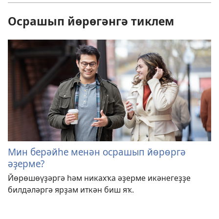
Осрашып йөрөгәнгә тиклем
Мин берәйһе менән осрашып йөрөргә
әҙерме?
Йөрөшөүҙәргә һәм никахҡа әҙерме икәнегеҙҙе
билдәләргә ярҙам иткән биш яҡ.