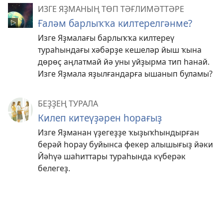
ИЗГЕ ЯҘМАНЫҢ ТӨП ТӘҒЛИМӘТТӘРЕ
Ғаләм барлыҡҡа килтерелгәнме?
Изге Яҙмалағы барлыҡҡа килтереү
тураһындағы хәбәрҙе кешеләр йыш ҡына
дөрөҫ аңлатмай йә уны уйҙырма тип һанай.
Изге Яҙмала яҙылғандарға ышанып буламы?
БЕҘҘЕҢ ТУРАЛА
Килеп китеүҙәрен һорағыҙ
Изге Яҙманан үҙегеҙҙе ҡыҙыҡһындырған
берәй һорау буйынса фекер алышығыҙ йәки
Йәһүә шаһиттары тураһында күберәк
белегеҙ.