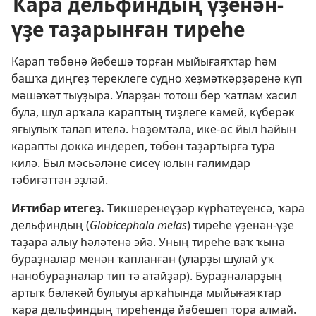
Ҡара дельфиндың үҙенән-
үҙе таҙарынған тиреһе
Карап төбөнә йәбешә торған мыйығаяҡтар һәм
башҡа диңгеҙ тереклеге судно хеҙмәткәрҙәренә күп
мәшәҡәт тыуҙыра. Уларҙан тотош бер ҡатлам хасил
була, шул арҡала караптың тиҙлеге кәмей, күберәк
яғыулыҡ талап ителә. Һөҙөмтәлә, ике-өс йыл һайын
карапты докка индереп, төбөн таҙартырға тура
килә. Был мәсьәләне сисеү юлын ғалимдар
тәбиғәттән эҙләй.
Иғтибар итегеҙ.
Тикшеренеүҙәр күрһәтеүенсә, ҡара
дельфиндың (
Globicephala melas
) тиреһе үҙенән-үҙе
таҙара алыу һәләтенә эйә. Уның тиреһе ваҡ ҡына
бураҙналар менән ҡапланған (уларҙы шулай уҡ
нанобураҙналар тип тә атайҙар). Бураҙналарҙың
артыҡ бәләкәй булыуы арҡаһында мыйығаяҡтар
ҡара дельфиндың тиреһендә йәбешеп тора алмай.