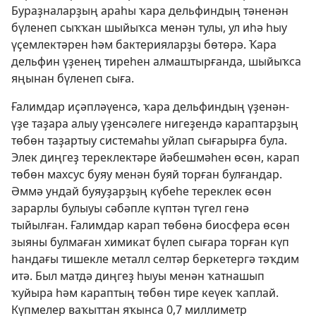
Бураҙналарҙың араһы ҡара дельфиндың тәненән
бүленеп сыҡҡан шыйыҡса менән тулы, ул иһә һыу
үҫемлектәрен һәм бактерияларҙы бөтөрә. Ҡара
дельфин үҙенең тиреһен алмаштырғанда, шыйыҡса
яңынан бүленеп сыға.
Ғалимдар иҫәпләүенсә, ҡара дельфиндың үҙенән-
үҙе таҙара алыу үҙенсәлеге нигеҙендә караптарҙың
төбөн таҙартыу системаһы уйлап сығарырға була.
Элек диңгеҙ тереклектәре йәбешмәһен өсөн, карап
төбөн махсус буяу менән буяй торған булғандар.
Әммә ундай буяуҙарҙың күбеһе тереклек өсөн
зарарлы булыуы сәбәпле күптән түгел генә
тыйылған. Ғалимдар карап төбөнә биосфера өсөн
зыяны булмаған химикат бүлеп сығара торған күп
һандағы тишекле металл селтәр беркетергә тәҡдим
итә. Был матдә диңгеҙ һыуы менән ҡатнашып
ҡуйыра һәм караптың төбөн тире кеүек ҡаплай.
Күпмелер ваҡыттан яҡынса 0,7 миллиметр