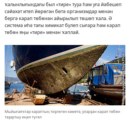
ҡалынлығындағы был «тире» туҙа һәм уға йәбешеп
сәйәхәт итеп йөрөгән бөтә организмдар менән
бергә карап төбөнән айырылып төшөп ҡала. Ә
система иһә тағы химикат бүлеп сығара һәм карап
төбөн яңы «тире» менән ҡаплай.
Мыйығаяҡтар караптың тиҙлеген кәметә, уларҙан карап төбөн
таҙартыу еңел түгел