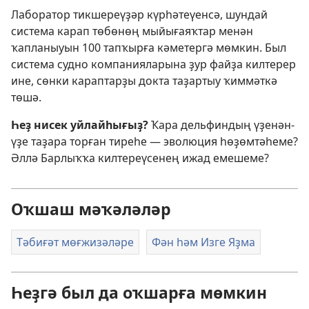
Лаборатор тикшереүҙәр күрһәтеүенсә, шундай
система карап төбөнөң мыйығаяҡтар менән
ҡапланыуын 100 тапҡырға кәметергә мөмкин. Был
система судно компанияларына ҙур файҙа килтерер
ине, сөнки караптарҙы докта таҙартыу ҡиммәткә
төшә.
Һеҙ нисек уйлайһығыҙ?
Ҡара дельфиндың үҙенән-
үҙе таҙара торған тиреһе — эволюция һөҙөмтәһеме?
Әллә Барлыҡҡа килтереүсенең ижад емешеме?
Оҡшаш мәҡәләләр
Тәбиғәт мөғжизәләре
Фән һәм Изге Яҙма
Һеҙгә был да оҡшарға мөмкин