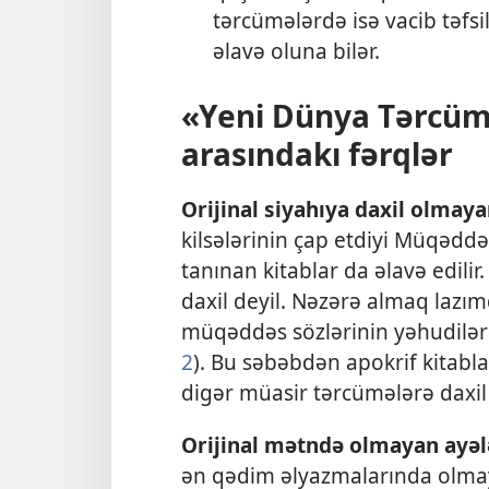
tərcümələrdə isə vacib təfsil
əlavə oluna bilər.
«Yeni Dünya Tərcümə
arasındakı fərqlər
Orijinal siyahıya daxil olmaya
kilsələrinin çap etdiyi Müqədd
tanınan kitablar da əlavə edilir
daxil deyil. Nəzərə almaq lazım
müqəddəs sözlərinin yəhudilərə 
2
). Bu səbəbdən apokrif kitabl
digər müasir tərcümələrə daxi
Orijinal mətndə olmayan ayəl
ən qədim əlyazmalarında olmay