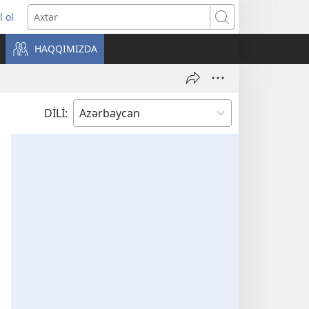
l ol
ni
Axtar
ncərə
HAQQIMIZDA
lır)
DİLİ: