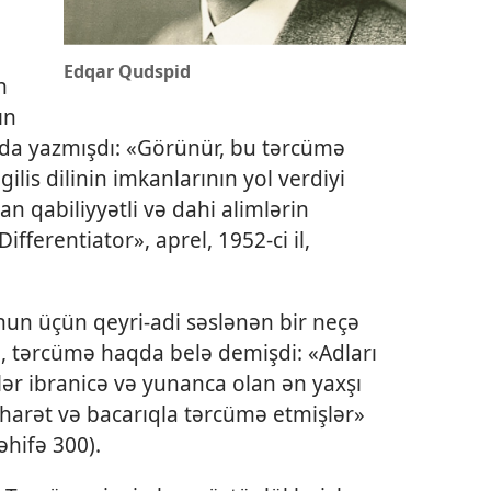
Edqar Qudspid
n
ın
da yazmışdı: «Görünür, bu tərcümə
lis dilinin imkanlarının yol verdiyi
n qabiliyyətli və dahi alimlərin
fferentiator», aprel, 1952-ci il,
onun üçün qeyri-adi səslənən bir neçə
, tərcümə haqda belə demişdi: «Adları
ər ibranicə və yunanca olan ən yaxşı
harət və bacarıqla tərcümə etmişlər»
əhifə 300).