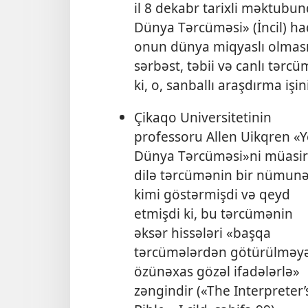
il 8 dekabr tarixli məktubu
Dünya Tərcüməsi» (İncil) haq
onun dünya miqyaslı olması
sərbəst, təbii və canlı tərc
ki, o, sanballı araşdırma işi
Çikaqo Universitetinin
professoru Allen Uikqren «Y
Dünya Tərcüməsi»ni müasir
dilə tərcümənin bir nümunə
kimi göstərmişdi və qeyd
etmişdi ki, bu tərcümənin
əksər hissələri «başqa
tərcümələrdən götürülməy
özünəxas gözəl ifadələrlə»
zəngindir («The Interpreter’