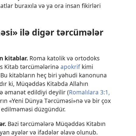
atlar buraxıla və ya ora insan fikirləri
si» ilə digər tərcümələr
n kitablar.
Roma katolik və ortodoks
əs Kitab tərcümələrinə
apokrif
kimi
. Bu kitabların heç biri yəhudi kanonuna
dır ki, Müqəddəs Kitabda Allahın
əmanət edildiyi deyilir (
Romalılara 3:1,
arın «Yeni Dünya Tərcüməsi»nə və bir çox
l edilməməsi düzgündür.
ər.
Bəzi tərcümələrə Müqəddəs Kitabın
an ayələr və ifadələr əlavə olunub.