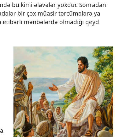
də bu kimi əlavələr yoxdur. Sonradan
dələr bir çox müasir tərcümələrə ya
 ən etibarlı mənbələrdə olmadığı qeyd
da