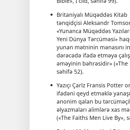
Bible», I cild, səhifə 99).
Britaniyalı Müqəddəs Kitab
tənqidçisi Aleksandr Tomso
«Yunanca Müqəddəs Yazılar
Yeni Dünya Tərcüməsi» haq
yunan mətninin mənasını ingi
dərəcədə ifadə etməyə çalışa
əməyinin bəhrəsidir» («The Di
səhifə 52).
Yazıçı Çarlz Fransis Potter 
ifadəni qeyd etməklə yanaşı
anonim qalan bu tərcüməçil
əlyazmaları alimlərə xas mə
(«The Faiths Men Live By», s