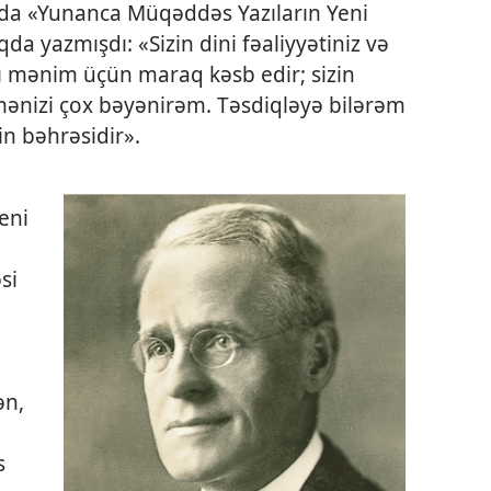
nda «Yunanca Müqəddəs Yazıların Yeni
da yazmışdı: «Sizin dini fəaliyyətiniz və
 mənim üçün maraq kəsb edir; sizin
ümənizi çox bəyənirəm. Təsdiqləyə bilərəm
nin bəhrəsidir».
eni
si
ən,
s