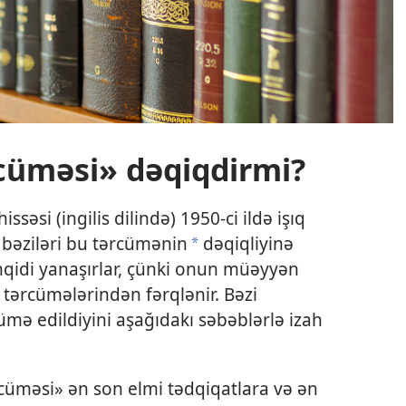
cüməsi» dəqiqdirmi?
səsi (ingilis dilində) 1950-ci ildə işıq
 bəziləri bu tərcümənin
dəqiqliyinə
a
nqidi yanaşırlar, çünki onun müəyyən
 tərcümələrindən fərqlənir. Bəzi
cümə edildiyini aşağıdakı səbəblərlə izah
üməsi» ən son elmi tədqiqatlara və ən