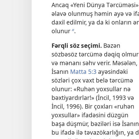
Ancaq «Yeni Dünya Tərcüməsi»n
əlavə olunmuş həmin ayə və ifa
daxil edilmir, ya da ki onların
olunur
.
b
Fərqli söz seçimi.
Bəzən
sözbəsöz tərcümə dəqiq olmur
və mənanı səhv verir. Məsələn,
İsanın
Matta 5:3
ayəsindəki
sözləri çox vaxt belə tərcümə
olunur: «Ruhən yoxsullar nə
bəxtiyardırlar!» (İncil, 1993 və
İncil, 1996). Bir çoxları «ruhən
yoxsullar» ifadəsini düzgün
başa düşmür, bəziləri isə İsanın
bu ifadə ilə təvazökarlığın, ya 