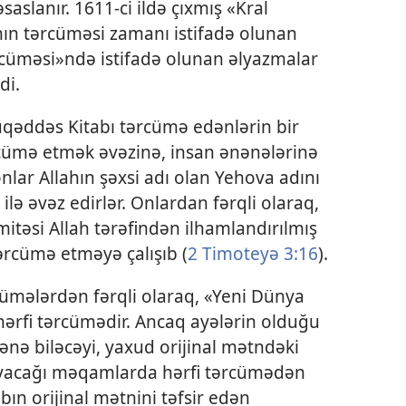
aslanır. 1611-ci ildə çıxmış «Kral
n tərcüməsi zamanı istifadə olunan
cüməsi»ndə istifadə olunan əlyazmalar
di.
əddəs Kitabı tərcümə edənlərin bir
cümə etmək əvəzinə, insan ənənələrinə
onlar Allahın şəxsi adı olan Yehova adını
ilə əvəz edirlər. Onlardan fərqli olaraq,
təsi Allah tərəfindən ilhamlandırılmış
ərcümə etməyə çalışıb (
2 Timoteyə 3:16
).
ümələrdən fərqli olaraq, «Yeni Dünya
hərfi tərcümədir. Ancaq ayələrin olduğu
ənə biləcəyi, yaxud orijinal mətndəki
ayacağı məqamlarda hərfi tərcümədən
ın orijinal mətnini təfsir edən