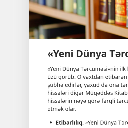
«Yeni Dünya Tər
«Yeni Dünya Tərcüməsi»nin ilk his
üzü görüb. O vaxtdan etibarən
şübhə edirlər, yaxud da ona tə
hissələri digər Müqəddəs Kitab
hissələrin nəyə görə fərqli tər
etmək olar.
Etibarlılıq.
«Yeni Dünya Tərc