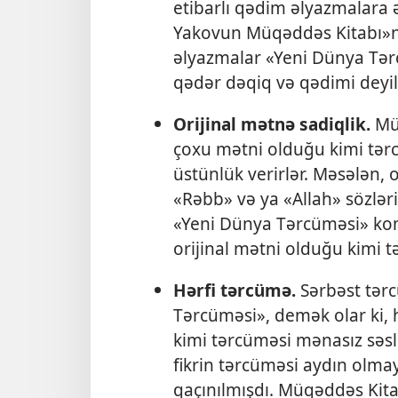
etibarlı qədim əlyazmalara əs
Yakovun Müqəddəs Kitabı»nı
əlyazmalar «Yeni Dünya Tər
qədər dəqiq və qədimi deyil
Orijinal mətnə sadiqlik.
Müq
çoxu mətni olduğu kimi tər
üstünlük verirlər. Məsələn, 
«Rəbb» və ya «Allah» sözləri 
«Yeni Dünya Tərcüməsi» komi
orijinal mətni olduğu kimi t
Hərfi tərcümə.
Sərbəst tərc
Tərcüməsi», demək olar ki, 
kimi tərcüməsi mənasız səsl
fikrin tərcüməsi aydın olm
qaçınılmışdı. Müqəddəs Kitab