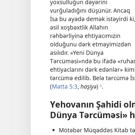
yoxsulluğun dəyərini
vurğuladığını düşünür. Ancaq
İsa bu ayədə demək istəyirdi ki
əsil xoşbəxtlik Allahın
rəhbərliyinə ehtiyacımızın
olduğunu dərk etməyimizdən
asılıdır. «Yeni Dünya
Tərcüməsi»ndə bu ifadə «ruha
ehtiyaclarını dərk edənlər» kim
tərcümə edilib. Belə tərcümə İs
(
Matta 5:3
,
haşiyə
)
.
c
Yehovanın Şahidi ol
Dünya Tərcüməsi» h
Mötəbər Müqəddəs Kitab tər