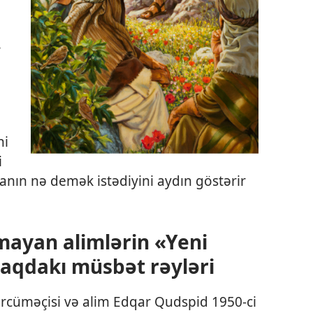
,
ni
i
anın nə demək istədiyini aydın göstərir
mayan alimlərin «Yeni
aqdakı müsbət rəyləri
cüməçisi və alim Edqar Qudspid 1950-ci