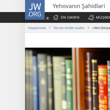
JW.ORG
Yehovanın Şahidləri
ÖN SƏHİFƏ
MÜQƏDD
Haqqımızda
Tez-tez verilən suallar
«Yeni Dünya