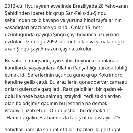
2013-cü il iyul ayının əvvəlində Braziliyada 28 Yehovanın
Şahidindən ibarət bir qrup San-Felis-du-Şinqu
şəhərindən çıxıb kayapo və yuruna hindi tayfalarının
yaşadıqları ərazilərə yollandı. Onlar 15 metr
uzunluğunda qayıqla Şinqu çayı boyunca üzüyuxarı
üzdülər. Uzunluğu 2092 kilometr olan və şimala doğru
axan Şinqu çayı Amazon çayına tökülür.
Bu səfərin məqsədi çayın sahili boyunca səpələnən
kəndlərdə yaşayanlara Allahın Padşahlığı barədə təbliğ
etmək idi. Səfərlərinin üçüncü günü qrup Kokrimoro
kəndinə gəlib çatdı. Bu ərazilərin qonaqpərvər camaatı
onları gülərüzlə qarşıladı. Rast gəldikləri bir qadın əl-
qolu ilə nəsə başa salmaq istəyirdi. Yerli sakinlərdən
olan bələdçimiz qadının bu jestlərlə nə demək
istədiyini izah etdi: «Onun jestləri bu deməkdir:
“Hamınız gəlin. Biz hamınızla tanış olmaq istəyirik!”»
Şahidlər hamı ilə söhbət etdilər: bəziləri ilə portuqal