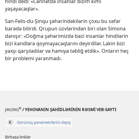
hindi dedi: «Cənnətdə insanlar bizim kimi
yaşayacaqlar».
San-Felis-du-Şinqu şəhərindəkilərin çoxu bu səfər
barədə bilirdi. Qrupun üzvlərindən biri olan Simona
danışır: «Doğma şəhərimizdə bəzi insanlar hindilərin
bizi kəndlərə qoymayacaqlarını deyirdilər. Lakin bizi
yaxşı qarşıladılar və hamıya təbliğ etdik». Onların heç
bir problemi yaranmadı.
®
JW.ORG
/ YEHOVANIN ŞAHİDLƏRİNİN RƏSMİ VEB-SAYTI
Görünüş parametrlərini dəyiş
Birbaşa linklər