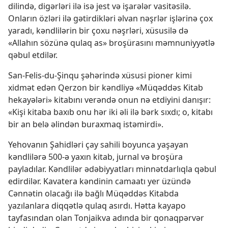
dilində, digərləri ilə isə jest və işarələr vasitəsilə.
Onların özləri ilə gətirdikləri əlvan nəşrlər işlərinə çox
yaradı, kəndlilərin bir çoxu nəşrləri, xüsusilə də
«Allahın sözünə qulaq as» broşürasını məmnuniyyətlə
qəbul etdilər.
San-Felis-du-Şinqu şəhərində xüsusi pioner kimi
xidmət edən Qerzon bir kəndliyə «Müqəddəs Kitab
hekayələri» kitabını verəndə onun nə etdiyini danışır:
«Kişi kitaba baxıb onu hər iki əli ilə bərk sıxdı; o, kitabı
bir an belə əlindən buraxmaq istəmirdi».
Yehovanın Şahidləri çay sahili boyunca yaşayan
kəndlilərə 500-ə yaxın kitab, jurnal və broşüra
payladılar. Kəndlilər ədəbiyyatları minnətdarlıqla qəbul
edirdilər. Kavatera kəndinin camaatı yer üzündə
Cənnətin olacağı ilə bağlı Müqəddəs Kitabda
yazılanlara diqqətlə qulaq asırdı. Hətta kayapo
tayfasından olan Tonjaikva adında bir qonaqpərvər