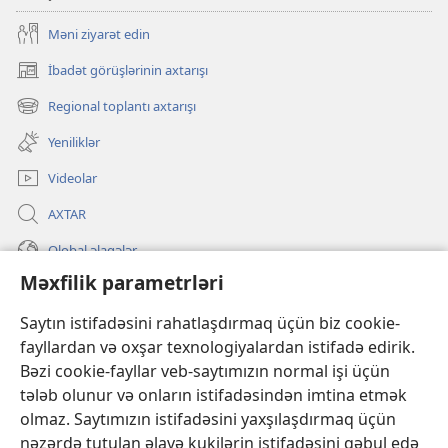
Məni ziyarət edin
İbadət görüşlərinin axtarışı
(yeni
pəncərə
Regional toplantı axtarışı
(yeni
açılır)
pəncərə
Yeniliklər
açılır)
Videolar
AXTAR
Qlobal əlaqələr
Məxfilik parametrləri
KÖMƏK
Saytın istifadəsini rahatlaşdırmaq üçün biz cookie-
İanələr
(yeni
fayllardan və oxşar texnologiyalardan istifadə edirik.
pəncərə
Bəzi cookie-fayllar veb-saytımızın normal işi üçün
açılır)
Gözətçi qülləsinin ONLAYN KİTABXANASI™
tələb olunur və onların istifadəsindən imtina etmək
(yeni
olmaz. Saytımızın istifadəsini yaxşılaşdırmaq üçün
pəncərə
®
JW Hub
açılır)
nəzərdə tutulan əlavə kukilərin istifadəsini qəbul edə
(yeni