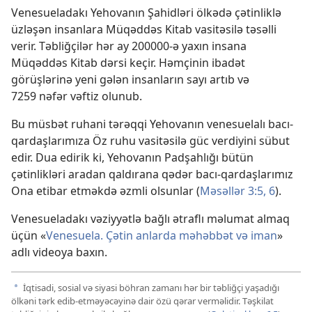
Venesueladakı Yehovanın Şahidləri ölkədə çətinliklə
üzləşən insanlara Müqəddəs Kitab vasitəsilə təsəlli
verir. Təbliğçilər hər ay 200000-ə yaxın insana
Müqəddəs Kitab dərsi keçir. Həmçinin ibadət
görüşlərinə yeni gələn insanların sayı artıb və
7259 nəfər vəftiz olunub.
Bu müsbət ruhani tərəqqi Yehovanın venesuelalı bacı-
qardaşlarımıza Öz ruhu vasitəsilə güc verdiyini sübut
edir. Dua edirik ki, Yehovanın Padşahlığı bütün
çətinlikləri aradan qaldırana qədər bacı-qardaşlarımız
Ona etibar etməkdə əzmli olsunlar (
Məsəllər 3:5, 6
).
Venesueladakı vəziyyətlə bağlı ətraflı məlumat almaq
üçün «
Venesuela. Çətin anlarda məhəbbət və iman
»
adlı videoya baxın.
İqtisadi, sosial və siyasi böhran zamanı hər bir təbliğçi yaşadığı
a
ölkəni tərk edib-etməyəcəyinə dair özü qərar verməlidir. Təşkilat