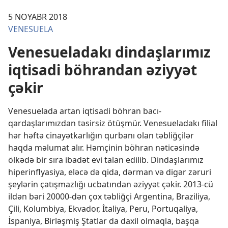
5 NOYABR 2018
VENESUELA
Venesueladakı dindaşlarımız
iqtisadi böhrandan əziyyət
çəkir
Venesuelada artan iqtisadi böhran bacı-
qardaşlarımızdan təsirsiz ötüşmür. Venesueladakı filial
hər həftə cinayətkarlığın qurbanı olan təbliğçilər
haqda məlumat alır. Həmçinin böhran nəticəsində
ölkədə bir sıra ibadət evi talan edilib. Dindaşlarımız
hiperinflyasiya, eləcə də qida, dərman və digər zəruri
şeylərin çatışmazlığı ucbatından əziyyət çəkir. 2013-cü
ildən bəri 20000-dən çox təbliğçi Argentina, Braziliya,
Çili, Kolumbiya, Ekvador, İtaliya, Peru, Portuqaliya,
İspaniya, Birləşmiş Ştatlar da daxil olmaqla, başqa