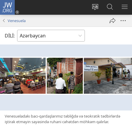
JW.ORG
Daxil
ol
Saytın
JW.ORG-
ME
(yeni
dilini
da
GÖ
Venesuela
pəncərə
dəyiş
axtarın
açılır)
DİLİ:
Venesueladakı bacı-qardaşlarımız təbliğdə və teokratik tədbirlərdə
iştirak etməyin sayəsində ruhani cəhətdən möhkəm qalırlar.