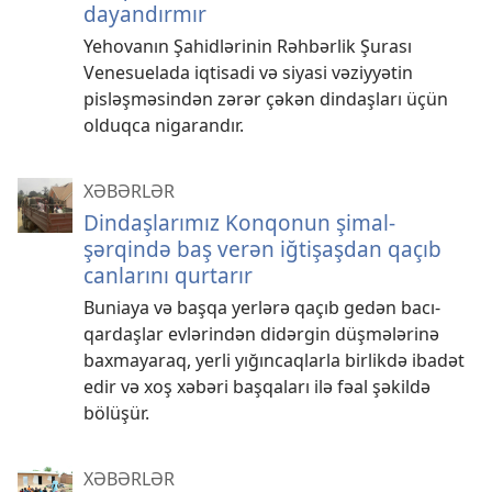
dayandırmır
Yehovanın Şahidlərinin Rəhbərlik Şurası
Venesuelada iqtisadi və siyasi vəziyyətin
pisləşməsindən zərər çəkən dindaşları üçün
olduqca nigarandır.
XƏBƏRLƏR
Dindaşlarımız Konqonun şimal-
şərqində baş verən iğtişaşdan qaçıb
canlarını qurtarır
Buniaya və başqa yerlərə qaçıb gedən bacı-
qardaşlar evlərindən didərgin düşmələrinə
baxmayaraq, yerli yığıncaqlarla birlikdə ibadət
edir və xoş xəbəri başqaları ilə fəal şəkildə
bölüşür.
XƏBƏRLƏR