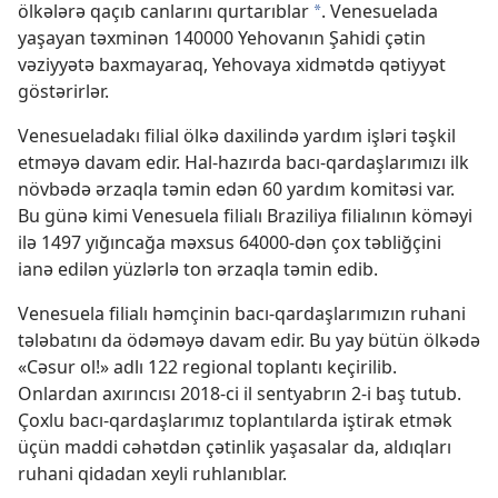
ölkələrə qaçıb canlarını qurtarıblar
. Venesuelada
a
yaşayan təxminən 140000 Yehovanın Şahidi çətin
vəziyyətə baxmayaraq, Yehovaya xidmətdə qətiyyət
göstərirlər.
Venesueladakı filial ölkə daxilində yardım işləri təşkil
etməyə davam edir. Hal-hazırda bacı-qardaşlarımızı ilk
növbədə ərzaqla təmin edən 60 yardım komitəsi var.
Bu günə kimi Venesuela filialı Braziliya filialının köməyi
ilə 1497 yığıncağa məxsus 64000-dən çox təbliğçini
ianə edilən yüzlərlə ton ərzaqla təmin edib.
Venesuela filialı həmçinin bacı-qardaşlarımızın ruhani
tələbatını da ödəməyə davam edir. Bu yay bütün ölkədə
«Cəsur ol!» adlı 122 regional toplantı keçirilib.
Onlardan axırıncısı 2018-ci il sentyabrın 2-i baş tutub.
Çoxlu bacı-qardaşlarımız toplantılarda iştirak etmək
üçün maddi cəhətdən çətinlik yaşasalar da, aldıqları
ruhani qidadan xeyli ruhlanıblar.