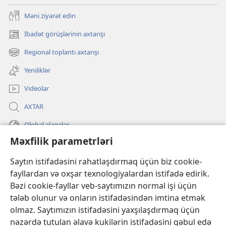
Məni ziyarət edin
İbadət görüşlərinin axtarışı
(yeni
pəncərə
Regional toplantı axtarışı
(yeni
açılır)
pəncərə
Yeniliklər
açılır)
Videolar
AXTAR
Qlobal əlaqələr
Məxfilik parametrləri
KÖMƏK
Saytın istifadəsini rahatlaşdırmaq üçün biz cookie-
İanələr
fayllardan və oxşar texnologiyalardan istifadə edirik.
(yeni
pəncərə
Bəzi cookie-fayllar veb-saytımızın normal işi üçün
açılır)
Gözətçi qülləsinin ONLAYN KİTABXANASI™
tələb olunur və onların istifadəsindən imtina etmək
(yeni
olmaz. Saytımızın istifadəsini yaxşılaşdırmaq üçün
pəncərə
®
JW Hub
açılır)
nəzərdə tutulan əlavə kukilərin istifadəsini qəbul edə
(yeni