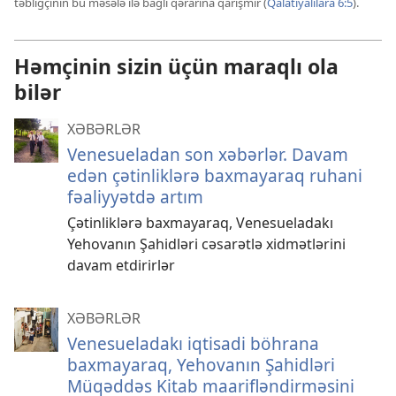
təbliğçinin bu məsələ ilə bağlı qərarına qarışmır (
Qalatiyalılara 6:5
).
Həmçinin sizin üçün maraqlı ola
bilər
XƏBƏRLƏR
Venesueladan son xəbərlər. Davam
edən çətinliklərə baxmayaraq ruhani
fəaliyyətdə artım
Çətinliklərə baxmayaraq, Venesueladakı
Yehovanın Şahidləri cəsarətlə xidmətlərini
davam etdirirlər
XƏBƏRLƏR
Venesueladakı iqtisadi böhrana
baxmayaraq, Yehovanın Şahidləri
Müqəddəs Kitab maarifləndirməsini