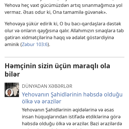
Yehova heç vaxt gücümüzdən artıq sınanmağımıza yol
verməz. Əsas odur ki, Ona tamamilə güvənək».
Yehovaya şükür edirik ki, O bu bacı-qardaşlara dəstək
olur və onların qayğısına qalır. Allahımızın sınaqlara tab
gətirən xidmətçilərinə haqq və ədalət göstərdiyinə
əminik (
Zəbur 103:6
).
Həmçinin sizin üçün maraqlı ola
bilər
DÜNYADAN XƏBƏRLƏR
Yehovanın Şahidlərinin həbsdə olduğu
ölkə və ərazilər
Yehovanın Şahidlərinin əqidələrinə və əsas
insan hüquqlarından istifadə etdiklərinə görə
həbsdə olduğu ölkə və ərazilər. Bəzi ərazilərdə