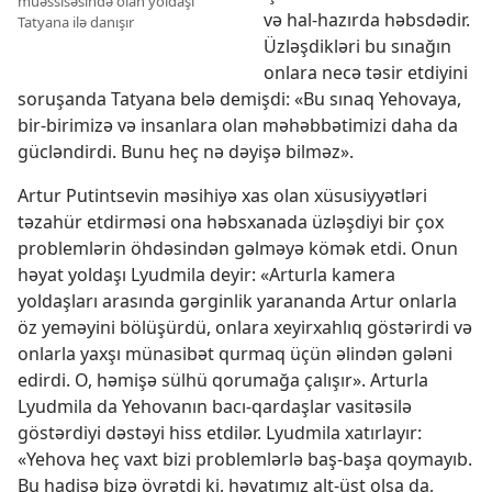
müəssisəsində olan yoldaşı
və hal-hazırda həbsdədir.
Tatyana ilə danışır
Üzləşdikləri bu sınağın
onlara necə təsir etdiyini
soruşanda Tatyana belə demişdi: «Bu sınaq Yehovaya,
bir-birimizə və insanlara olan məhəbbətimizi daha da
gücləndirdi. Bunu heç nə dəyişə bilməz».
Artur Putintsevin məsihiyə xas olan xüsusiyyətləri
təzahür etdirməsi ona həbsxanada üzləşdiyi bir çox
problemlərin öhdəsindən gəlməyə kömək etdi. Onun
həyat yoldaşı Lyudmila deyir: «Arturla kamera
yoldaşları arasında gərginlik yarananda Artur onlarla
öz yeməyini bölüşürdü, onlara xeyirxahlıq göstərirdi və
onlarla yaxşı münasibət qurmaq üçün əlindən gələni
edirdi. O, həmişə sülhü qorumağa çalışır». Arturla
Lyudmila da Yehovanın bacı-qardaşlar vasitəsilə
göstərdiyi dəstəyi hiss etdilər. Lyudmila xatırlayır:
«Yehova heç vaxt bizi problemlərlə baş-başa qoymayıb.
Bu hadisə bizə öyrətdi ki, həyatımız alt-üst olsa da,