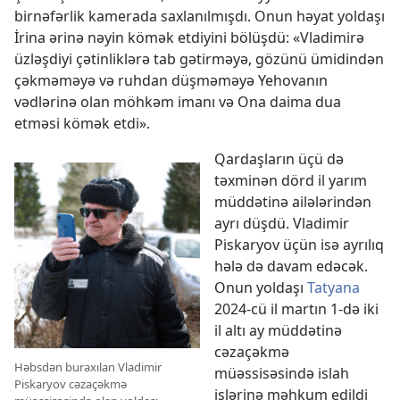
birnəfərlik kamerada saxlanılmışdı. Onun həyat yoldaşı
İrina ərinə nəyin kömək etdiyini bölüşdü: «Vladimirə
üzləşdiyi çətinliklərə tab gətirməyə, gözünü ümidindən
çəkməməyə və ruhdan düşməməyə Yehovanın
vədlərinə olan möhkəm imanı və Ona daima dua
etməsi kömək etdi».
Qardaşların üçü də
təxminən dörd il yarım
müddətinə ailələrindən
ayrı düşdü. Vladimir
Piskaryov üçün isə ayrılıq
hələ də davam edəcək.
Onun yoldaşı
Tatyana
2024-cü il martın 1-də iki
il altı ay müddətinə
cəzaçəkmə
Həbsdən buraxılan Vladimir
müəssisəsində islah
Piskaryov cəzaçəkmə
işlərinə məhkum edildi