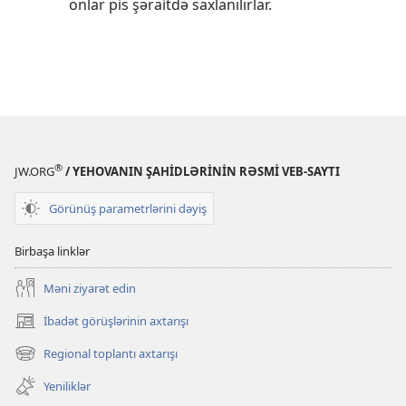
onlar pis şəraitdə saxlanılırlar.
®
JW.ORG
/ YEHOVANIN ŞAHİDLƏRİNİN RƏSMİ VEB-SAYTI
Görünüş parametrlərini dəyiş
Birbaşa linklər
Məni ziyarət edin
İbadət görüşlərinin axtarışı
(yeni
pəncərə
Regional toplantı axtarışı
(yeni
açılır)
pəncərə
Yeniliklər
açılır)