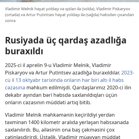
Vladimir Melnik həyat yoldaşı və qızları ilə (solda), Vladimir Piskaryov
(ortada) və Artur Putintsev həyat yoldaşı ilə (sağda) həbsdən çıxandan
sonra
Rusiyada üç qardaş azadlığa
buraxıldı
2025-ci il aprelin 9-u Vladimir Melnik, Vladimir
Piskaryov və Artur Putintsev azadlığa buraxıldılar.
2023-
cü il 13 oktyabr tarixində onların hər biri altı il həbs
cəzasına
məhkum edilmişdi. Qardaşlarımız 2020-ci ilin
dekabr ayından bəri həbsdə saxlanıldıqları üçün
onların cəzasının müddəti artıq bitib.
Vladimir Melnik məhkəmənin keçirildiyi yerdən
təxminən 1400 kilometr aralıda yerləşən həbsxanada
saxlanılırdı. Bu, ailəsinin ona baş çəkməsini çox
çətinləşdirirdi. Üstəlik, Vladimir müəyyən müddət