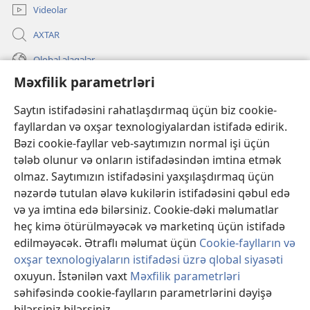
Videolar
AXTAR
Qlobal əlaqələr
Məxfilik parametrləri
KÖMƏK
Saytın istifadəsini rahatlaşdırmaq üçün biz cookie-
İanələr
(yeni
fayllardan və oxşar texnologiyalardan istifadə edirik.
pəncərə
Bəzi cookie-fayllar veb-saytımızın normal işi üçün
açılır)
Gözətçi qülləsinin ONLAYN KİTABXANASI™
tələb olunur və onların istifadəsindən imtina etmək
(yeni
olmaz. Saytımızın istifadəsini yaxşılaşdırmaq üçün
pəncərə
®
JW Hub
açılır)
nəzərdə tutulan əlavə kukilərin istifadəsini qəbul edə
(yeni
pəncərə
və ya imtina edə bilərsiniz. Cookie-dəki məlumatlar
®
«JW Library»
açılır)
heç kimə ötürülməyəcək və marketinq üçün istifadə
edilməyəcək. Ətraflı məlumat üçün
Cookie-faylların və
oxşar texnologiyaların istifadəsi üzrə qlobal siyasəti
oxuyun. İstənilən vaxt
Məxfilik parametrləri
Copyright
© 2026 Watch Tower Bible and Tract Society of Pennsylvania.
səhifəsində cookie-faylların parametrlərini dəyişə
İSTİFADƏ ŞƏRTLƏRİ
|
MƏXFİLİK SİYASƏTİ
|
MƏXFİLİK
bilərsiniz bilərsiniz.