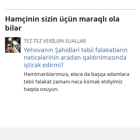
Həmçinin sizin üçün maraqlı ola
bilər
TEZ-TEZ VERİLƏN SUALLAR
Yehovanın Şahidləri təbii fəlakətlərin
nəticələrinin aradan qaldırılmasında
iştirak edirmi?
Həmimanlılarımıza, eləcə də başqa adamlara
təbii fəlakət zamanı necə kömək etdiyimiz
haqda oxuyun.