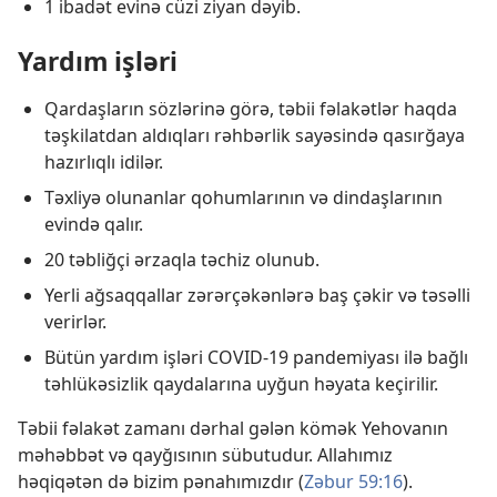
1 ibadət evinə cüzi ziyan dəyib.
Yardım işləri
Qardaşların sözlərinə görə, təbii fəlakətlər haqda
təşkilatdan aldıqları rəhbərlik sayəsində qasırğaya
hazırlıqlı idilər.
Təxliyə olunanlar qohumlarının və dindaşlarının
evində qalır.
20 təbliğçi ərzaqla təchiz olunub.
Yerli ağsaqqallar zərərçəkənlərə baş çəkir və təsəlli
verirlər.
Bütün yardım işləri COVID-19 pandemiyası ilə bağlı
təhlükəsizlik qaydalarına uyğun həyata keçirilir.
Təbii fəlakət zamanı dərhal gələn kömək Yehovanın
məhəbbət və qayğısının sübutudur. Allahımız
həqiqətən də bizim pənahımızdır (
Zəbur 59:16
).