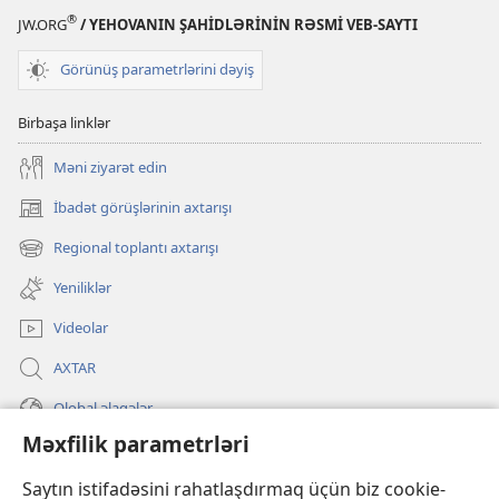
®
JW.ORG
/ YEHOVANIN ŞAHİDLƏRİNİN RƏSMİ VEB-SAYTI
Görünüş parametrlərini dəyiş
Birbaşa linklər
Məni ziyarət edin
İbadət görüşlərinin axtarışı
(yeni
pəncərə
Regional toplantı axtarışı
(yeni
açılır)
pəncərə
Yeniliklər
açılır)
Videolar
AXTAR
Qlobal əlaqələr
Məxfilik parametrləri
KÖMƏK
Saytın istifadəsini rahatlaşdırmaq üçün biz cookie-