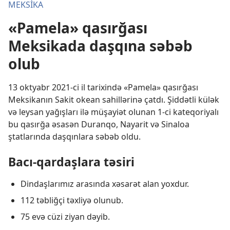
MEKSİKA
«Pamela» qasırğası
Meksikada daşqına səbəb
olub
13 oktyabr 2021-ci il tarixində «Pamela» qasırğası
Meksikanın Sakit okean sahillərinə çatdı. Şiddətli külək
və leysan yağışları ilə müşayiət olunan 1-ci kateqoriyalı
bu qasırğa əsasən Duranqo, Nayarit və Sinaloa
ştatlarında daşqınlara səbəb oldu.
Bacı-qardaşlara təsiri
Dindaşlarımız arasında xəsarət alan yoxdur.
112 təbliğçi təxliyə olunub.
75 evə cüzi ziyan dəyib.