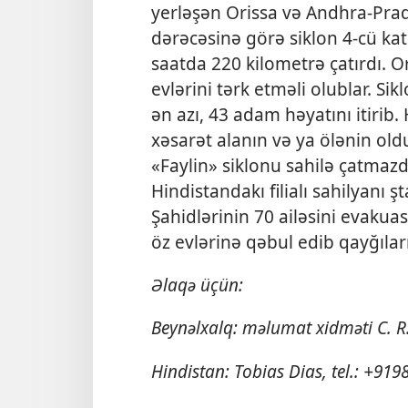
yerləşən Orissa və Andhra-Prade
dərəcəsinə görə siklon 4-cü kat
saatda 220 kilometrə çatırdı. Or
evlərini tərk etməli olublar. S
ən azı, 43 adam həyatını itiri
xəsarət alanın və ya ölənin o
«Faylin» siklonu sahilə çatmaz
Hindistandakı filialı sahilyanı
Şahidlərinin 70 ailəsini evakua
öz evlərinə qəbul edib qayğıları
Əlaqə üçün:
Beynəlxalq: məlumat xidməti C. R
Hindistan: Tobias Dias, tel.: +91