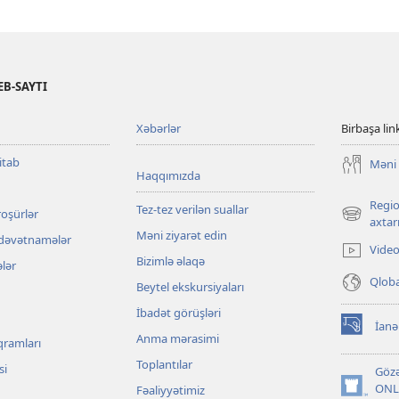
B-SAYTI
Xəbərlər
Birbaşa lin
itab
Məni 
Haqqımızda
Regio
Tez-tez verilən suallar
roşürlər
(yeni
axtarı
Məni ziyarət edin
pəncərə
 dəvətnamələr
Video
açılır)
Bizimlə əlaqə
ələr
Qloba
Beytel ekskursiyaları
İbadət görüşləri
İanə
(yeni
Anma mərasimi
qramları
pəncərə
Toplantılar
açılır)
si
Gözə
ONL
Fəaliyyətimiz
(yeni