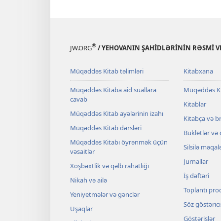
®
JW.ORG
/ YEHOVANIN ŞAHİDLƏRİNİN RƏSMİ VE
Müqəddəs Kitab təlimləri
Kitabxana
Müqəddəs Kitaba aid suallara
Müqəddəs K
cavab
Kitablar
Müqəddəs Kitab ayələrinin izahı
Kitabça və b
Müqəddəs Kitab dərsləri
Bukletlər və
Müqəddəs Kitabı öyrənmək üçün
Silsilə məqal
vəsaitlər
Jurnallar
Xoşbəxtlik və qəlb rahatlığı
İş dəftəri
Nikah və ailə
Toplantı pro
Yeniyetmələr və gənclər
Söz göstərici
Uşaqlar
Göstərişlər