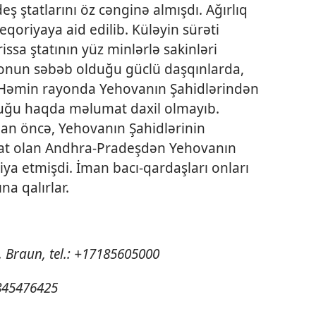
ş ştatlarını öz cənginə almışdı. Ağırlıq
eqoriyaya aid edilib. Küləyin sürəti
issa ştatının yüz minlərlə sakinləri
iklonun səbəb olduğu güclü daşqınlarda,
b. Həmin rayonda Yehovanın Şahidlərindən
lduğu haqda məlumat daxil olmayıb.
dan öncə, Yehovanın Şahidlərinin
 ştat olan Andhra-Pradeşdən Yehovanın
siya etmişdi. İman bacı-qardaşları onları
na qalırlar.
. Braun, tel.: +17185605000
9845476425