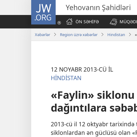
JW.ORG
Yehovanın Şahidləri
ÖN SƏHİFƏ
MÜQƏDD
Xəbərlər
Region üzrə xəbərlər
Hindistan
«
12 NOYABR 2013-CÜ İL
HİNDİSTAN
«Faylin» siklonu
dağıntılara səbə
2013-cü il 12 oktyabr tarixində
siklonlardan ən güclüsü olan «