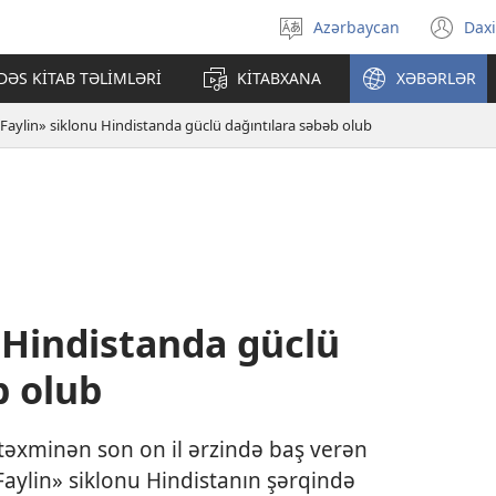
Azərbaycan
Daxi
Dili
(ye
seçin
pə
ƏS KİTAB TƏLİMLƏRİ
KİTABXANA
XƏBƏRLƏR
açı
Faylin» siklonu Hindistanda güclü dağıntılara səbəb olub
 Hindistanda güclü
b olub
 təxminən son on il ərzində baş verən
Faylin» siklonu Hindistanın şərqində