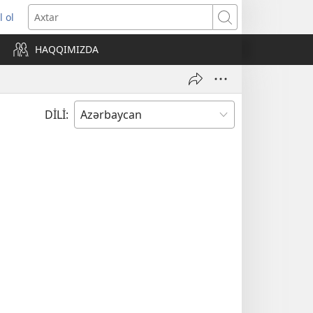
l ol
ni
Axtar
ncərə
HAQQIMIZDA
lır)
DİLİ: