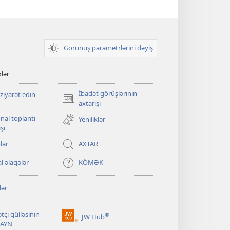
Görünüş parametrlərini dəyiş
klər
İbadət görüşlərinin
ziyarət edin
(yeni
axtarışı
pəncərə
nal toplantı
Yeniliklər
açılır)
şı
lar
AXTAR
l əlaqələr
KÖMƏK
lər
tçi qülləsinin
®
JW Hub
(yeni
AYN