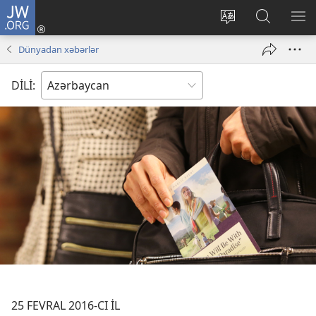
JW.ORG
Daxil
ol
Saytın
JW.ORG-
ME
(yeni
dilini
da
GÖ
Dünyadan xəbərlər
pəncərə
dəyiş
axtarın
açılır)
DİLİ:
25 FEVRAL 2016-CI İL