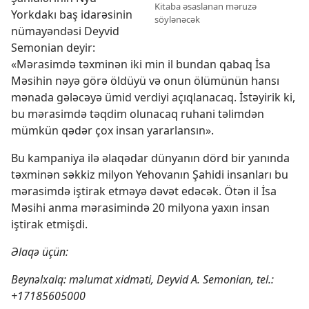
Kitaba əsaslanan məruzə
Yorkdakı baş idarəsinin
söylənəcək
nümayəndəsi Deyvid
Semonian deyir:
«Mərasimdə təxminən iki min il bundan qabaq İsa
Məsihin nəyə görə öldüyü və onun ölümünün hansı
mənada gələcəyə ümid verdiyi açıqlanacaq. İstəyirik ki,
bu mərasimdə təqdim olunacaq ruhani təlimdən
mümkün qədər çox insan yararlansın».
Bu kampaniya ilə əlaqədar dünyanın dörd bir yanında
təxminən səkkiz milyon Yehovanın Şahidi insanları bu
mərasimdə iştirak etməyə dəvət edəcək. Ötən il İsa
Məsihi anma mərasimində 20 milyona yaxın insan
iştirak etmişdi.
Əlaqə üçün:
Beynəlxalq: məlumat xidməti, Deyvid A. Semonian, tel.:
+17185605000