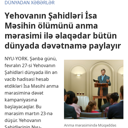
DÜNYADAN XƏBƏRLƏR
Yehovanın Şahidləri İsa
Məsihin ölümünü anma
mərasimi ilə əlaqədar bütün
dünyada dəvətnamə paylayır
NYU-YORK. Şənbə günü,
fevralın 27-si Yehovanın
Şahidləri dünyada ilin ən
vacib hadisəsi hesab
etdikləri İsa Məsihi anma
mərasiminə dəvət
kampaniyasına
başlayacaqlar. Bu
mərasim martın 23-nə
düşür. Yehovanın
Anma mərasimində Müqəddəs
Şahidlərinin Nyu-