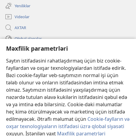
pəncərə
Yeniliklər
açılır)
Videolar
AXTAR
Qlobal əlaqələr
Məxfilik parametrləri
KÖMƏK
Saytın istifadəsini rahatlaşdırmaq üçün biz cookie-
İanələr
(yeni
fayllardan və oxşar texnologiyalardan istifadə edirik.
pəncərə
Bəzi cookie-fayllar veb-saytımızın normal işi üçün
açılır)
Gözətçi qülləsinin ONLAYN KİTABXANASI™
tələb olunur və onların istifadəsindən imtina etmək
(yeni
olmaz. Saytımızın istifadəsini yaxşılaşdırmaq üçün
pəncərə
®
JW Hub
açılır)
nəzərdə tutulan əlavə kukilərin istifadəsini qəbul edə
(yeni
pəncərə
və ya imtina edə bilərsiniz. Cookie-dəki məlumatlar
®
«JW Library»
açılır)
heç kimə ötürülməyəcək və marketinq üçün istifadə
edilməyəcək. Ətraflı məlumat üçün
Cookie-faylların və
oxşar texnologiyaların istifadəsi üzrə qlobal siyasəti
oxuyun. İstənilən vaxt
Məxfilik parametrləri