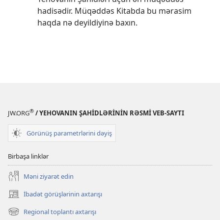
hadisədir. Müqəddəs Kitabda bu mərasim
haqda nə deyildiyinə baxın.
®
JW.ORG
/ YEHOVANIN ŞAHİDLƏRİNİN RƏSMİ VEB-SAYTI
Görünüş parametrlərini dəyiş
Birbaşa linklər
Məni ziyarət edin
İbadət görüşlərinin axtarışı
(yeni
pəncərə
Regional toplantı axtarışı
(yeni
açılır)