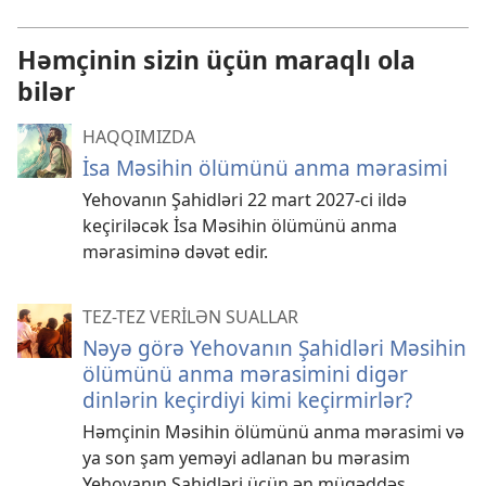
Həmçinin sizin üçün maraqlı ola
bilər
HAQQIMIZDA
İsa Məsihin ölümünü anma mərasimi
Yehovanın Şahidləri 22 mart 2027-ci ildə
keçiriləcək İsa Məsihin ölümünü anma
mərasiminə dəvət edir.
TEZ-TEZ VERİLƏN SUALLAR
Nəyə görə Yehovanın Şahidləri Məsihin
ölümünü anma mərasimini digər
dinlərin keçirdiyi kimi keçirmirlər?
Həmçinin Məsihin ölümünü anma mərasimi və
ya son şam yeməyi adlanan bu mərasim
Yehovanın Şahidləri üçün ən müqəddəs