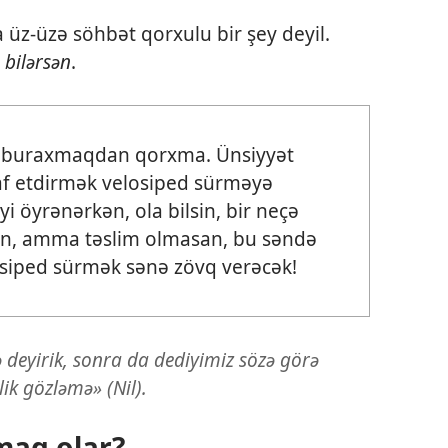
üz-üzə söhbət qorxulu bir şey deyil.
 bilərsən
.
 buraxmaqdan qorxma. Ünsiyyət
şaf etdirmək velosiped sürməyə
i öyrənərkən, ola bilsin, bir neçə
san, amma təslim olmasan, bu səndə
siped sürmək sənə zövq verəcək!
 deyirik, sonra da dediyimiz sözə görə
k gözləmə» (Nil).
maq olar?