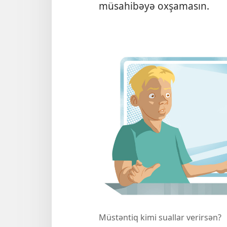
müsahibəyə oxşamasın.
Müstəntiq kimi suallar verirsən?