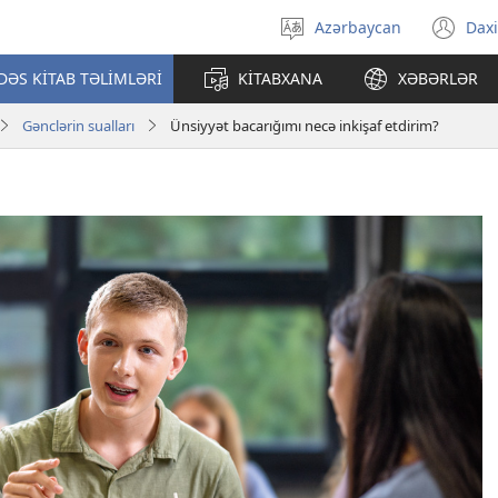
Azərbaycan
Daxi
Dili
(ye
seçin
pə
ƏS KİTAB TƏLİMLƏRİ
KİTABXANA
XƏBƏRLƏR
açı
Gənclərin sualları
Ünsiyyət bacarığımı necə inkişaf etdirim?