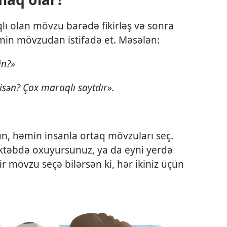
ı olan mövzu barədə fikirləş və sonra
in mövzudan istifadə et. Məsələn:
in?»
isən? Çox maraqlı saytdır».
, həmin insanla ortaq mövzuları seç.
əktəbdə oxuyursunuz, ya da eyni yerdə
 bir mövzu seçə bilərsən ki, hər ikiniz üçün