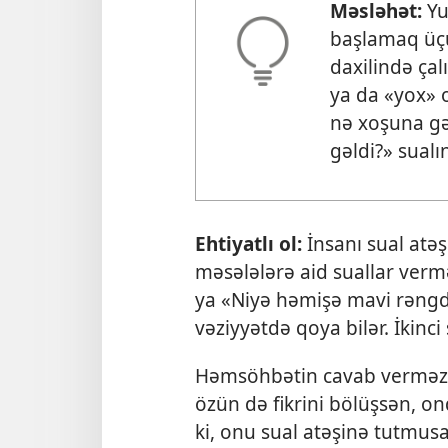
Məsləhət:
Yu
başlamaq üçü
daxilində çal
ya da «yox» 
nə xoşuna gə
gəldi?» sual
Ehtiyatlı ol:
İnsanı sual atəş
məsələlərə aid suallar ver
ya «Niyə həmişə mavi rəngdə
vəziyyətdə qoya bilər. İkinc
Həmsöhbətin cavab verməzd
özün də fikrini bölüşsən, 
ki, onu sual atəşinə tutmusa