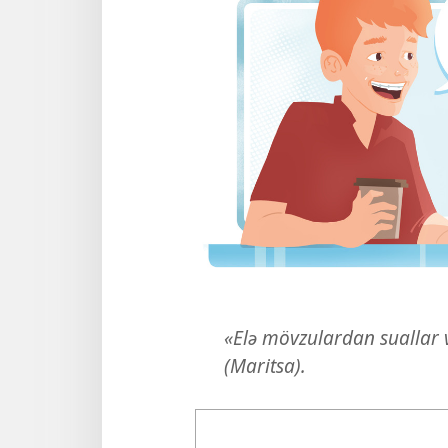
«Elə mövzulardan suallar v
(Maritsa).