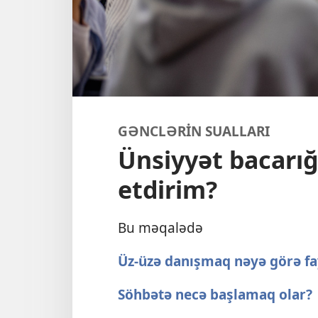
GƏNCLƏRİN SUALLARI
Ünsiyyət bacarığ
etdirim?
Bu məqalədə
Üz-üzə danışmaq nəyə görə fa
Söhbətə necə başlamaq olar?