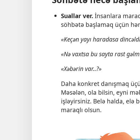
Suallar ver.
İnsanlara maraql
söhbətə başlamaq üçün həm
«Keçən yayı haradasa dincəld
«Nə vaxtsa bu sayta rast gəlm
«Xəbərin var..?»
Daha konkret danışmaq üçün
Məsələn, ola bilsin, eyni m
işləyirsiniz. Belə halda, elə
maraqlı olsun.