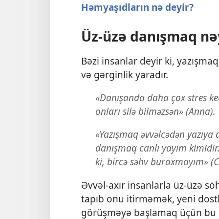
Həmyaşıdların nə deyir?
Üz-üzə danışmaq nəy
Bəzi insanlar deyir ki, yazışm
və gərginlik yaradır.
«Danışanda daha çox stres keçi
onları silə bilməzsən» (Anna).
«Yazışmaq əvvəlcədən yazıya
danışmaq canlı yayım kimidi
ki, bircə səhv buraxmayım» (C
Əvvəl-axır insanlarla üz-üzə s
tapıb onu itirməmək, yeni dost
görüşməyə başlamaq üçün bu q