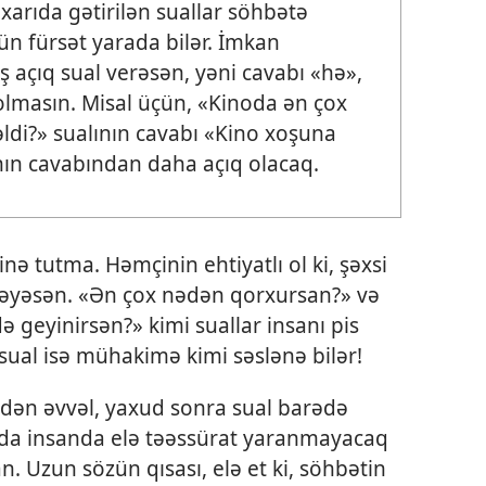
xarıda gətirilən suallar söhbətə
n fürsət yarada bilər. İmkan
ış açıq sual verəsən, yəni cavabı «hə»,
olmasın. Misal üçün, «Kinoda ən çox
ldi?» sualının cavabı «Kino xoşuna
ının cavabından daha açıq olacaq.
inə tutma. Həmçinin ehtiyatlı ol ki, şəxsi
məyəsən. «Ən çox nədən qorxursan?» və
 geyinirsən?» kimi suallar insanı pis
i sual isə mühakimə kimi səslənə bilər!
ən əvvəl, yaxud sonra sual barədə
onda insanda elə təəssürat yaranmayacaq
n. Uzun sözün qısası, elə et ki, söhbətin