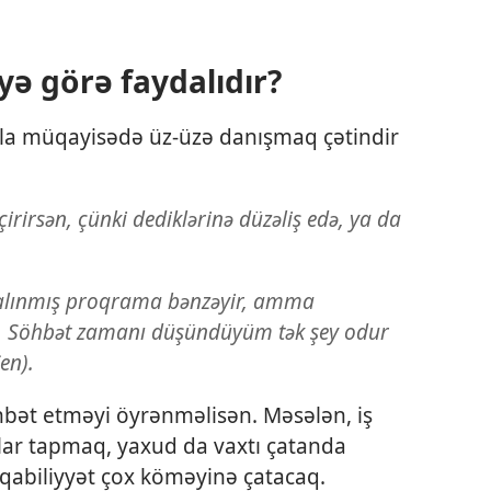
ə görə faydalıdır?
aqla müqayisədə üz-üzə danışmaq çətindir
rirsən, çünki dediklərinə düzəliş edə, ya da
 alınmış proqrama bənzəyir, amma
r. Söhbət zamanı düşündüyüm tək şey odur
en).
öhbət etməyi öyrənməlisən. Məsələn, iş
lar tapmaq, yaxud da vaxtı çatanda
abiliyyət çox köməyinə çatacaq.