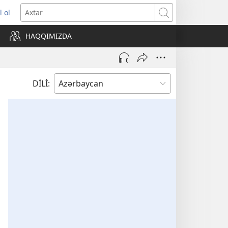
l ol
ni
Axtar
ncərə
HAQQIMIZDA
lır)
DİLİ: