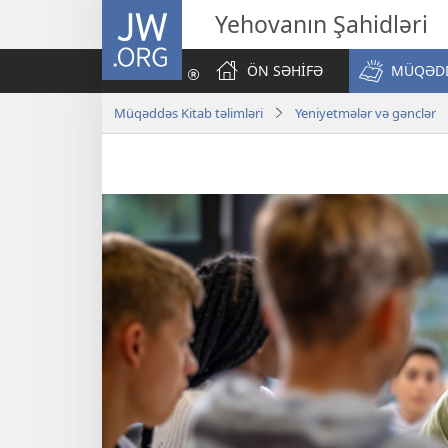
JW.ORG
Yehovanın Şahidləri
ÖN SƏHİFƏ
MÜQƏDD
Müqəddəs Kitab təlimləri
Yeniyetmələr və gənclər