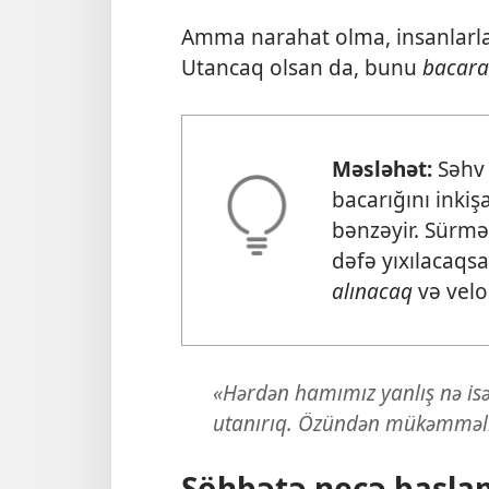
Amma narahat olma, insanlarla 
Utancaq olsan da, bunu
bacara
Məsləhət:
Səhv
bacarığını inki
bənzəyir. Sürməy
dəfə yıxılacaq
alınacaq
və velo
«Hərdən hamımız yanlış nə isə
utanırıq. Özündən mükəmməlli
Söhbətə necə başla