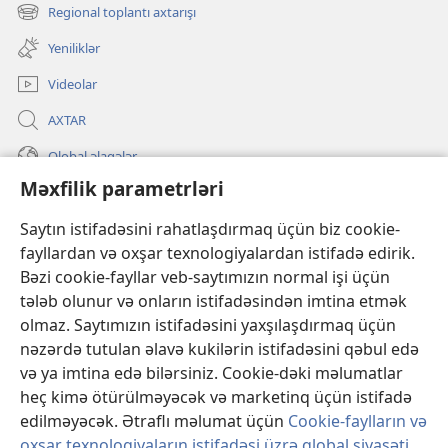
pəncərə
Regional toplantı axtarışı
(yeni
açılır)
pəncərə
Yeniliklər
açılır)
Videolar
AXTAR
Qlobal əlaqələr
Məxfilik parametrləri
KÖMƏK
Saytın istifadəsini rahatlaşdırmaq üçün biz cookie-
İanələr
(yeni
fayllardan və oxşar texnologiyalardan istifadə edirik.
pəncərə
Bəzi cookie-fayllar veb-saytımızın normal işi üçün
açılır)
Gözətçi qülləsinin ONLAYN KİTABXANASI™
tələb olunur və onların istifadəsindən imtina etmək
(yeni
olmaz. Saytımızın istifadəsini yaxşılaşdırmaq üçün
pəncərə
®
JW Hub
açılır)
nəzərdə tutulan əlavə kukilərin istifadəsini qəbul edə
(yeni
pəncərə
və ya imtina edə bilərsiniz. Cookie-dəki məlumatlar
®
«JW Library»
açılır)
heç kimə ötürülməyəcək və marketinq üçün istifadə
edilməyəcək. Ətraflı məlumat üçün
Cookie-faylların və
oxşar texnologiyaların istifadəsi üzrə qlobal siyasəti