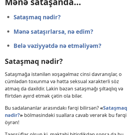
Mənə sataşanda...
Sataşmaq nədir?
Mənə sataşırlarsa, nə edim?
Belə vəziyyətdə nə etməliyəm?
Sataşmaq nədir?
Sataşmağa istənilən xoşagəlməz cinsi davranışlar, o
cümlədən toxunma və hətta seksual xarakterli söz
atmaq da daxildir. Lakin bəzən sataşmağı şıltaqlıq və
flirtdən ayırd etmək çətin ola bilər.
Bu sadalananlar arasındakı fərqi bilirsən?
«
Sataşmaq
nədir?
»
bölməsindəki suallara cavab verərək bu fərqi
öyrən!
Təəssüflər olsun ki, məktəbi bitirdikdən sonra da bu