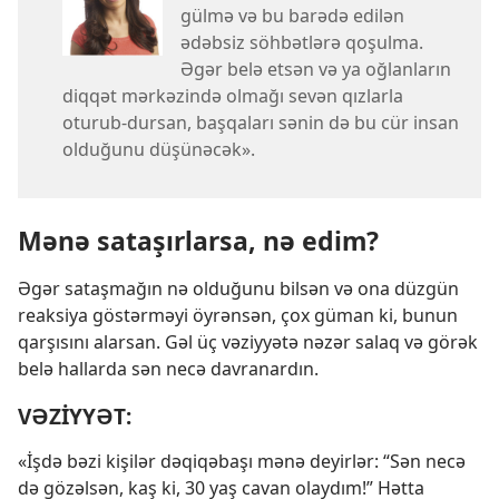
gülmə və bu barədə edilən
ədəbsiz söhbətlərə qoşulma.
Əgər belə etsən və ya oğlanların
diqqət mərkəzində olmağı sevən qızlarla
oturub-dursan, başqaları sənin də bu cür insan
olduğunu düşünəcək».
Mənə sataşırlarsa, nə edim?
Əgər sataşmağın nə olduğunu bilsən və ona düzgün
reaksiya göstərməyi öyrənsən, çox güman ki, bunun
qarşısını alarsan. Gəl üç vəziyyətə nəzər salaq və görək
belə hallarda sən necə davranardın.
VƏZİYYƏT:
«İşdə bəzi kişilər dəqiqəbaşı mənə deyirlər: “Sən necə
də gözəlsən, kaş ki, 30 yaş cavan olaydım!” Hətta