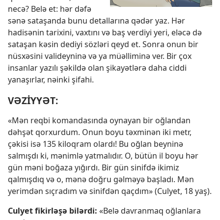
necə? Belə et: hər dəfə
sənə sataşanda bunu detallarına qədər yaz. Hər
hadisənin tarixini, vaxtını və baş verdiyi yeri, eləcə də
sataşan kəsin dediyi sözləri qeyd et. Sonra onun bir
nüsxəsini valideyninə və ya müəlliminə ver. Bir çox
insanlar yazılı şəkildə olan şikayətlərə daha ciddi
yanaşırlar, nəinki şifahi.
VƏZİYYƏT:
«Mən reqbi komandasında oynayan bir oğlandan
dəhşət qorxurdum. Onun boyu təxminən iki metr,
çəkisi isə 135 kiloqram olardı! Bu oğlan beyninə
salmışdı ki, mənimlə yatmalıdır. O, bütün il boyu hər
gün məni boğaza yığırdı. Bir gün sinifdə ikimiz
qalmışdıq və o, mənə doğru gəlməyə başladı. Mən
yerimdən sıçradım və sinifdən qaçdım» (Culyet, 18 yaş).
Culyet fikirləşə bilərdi:
«Belə davranmaq oğlanlara