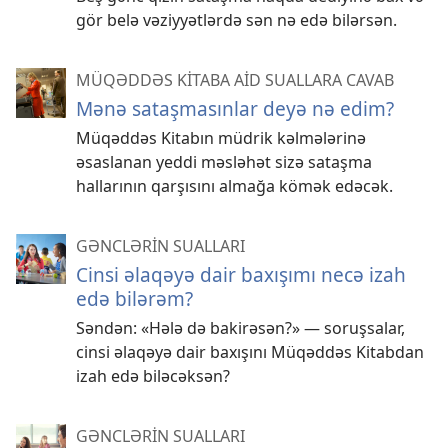
gör belə vəziyyətlərdə sən nə edə bilərsən.
MÜQƏDDƏS KİTABA AİD SUALLARA CAVAB
Mənə sataşmasınlar deyə nə edim?
Müqəddəs Kitabın müdrik kəlmələrinə
əsaslanan yeddi məsləhət sizə sataşma
hallarının qarşısını almağa kömək edəcək.
GƏNCLƏRİN SUALLARI
Cinsi əlaqəyə dair baxışımı necə izah
edə bilərəm?
Səndən: «Hələ də bakirəsən?» — soruşsalar,
cinsi əlaqəyə dair baxışını Müqəddəs Kitabdan
izah edə biləcəksən?
GƏNCLƏRİN SUALLARI