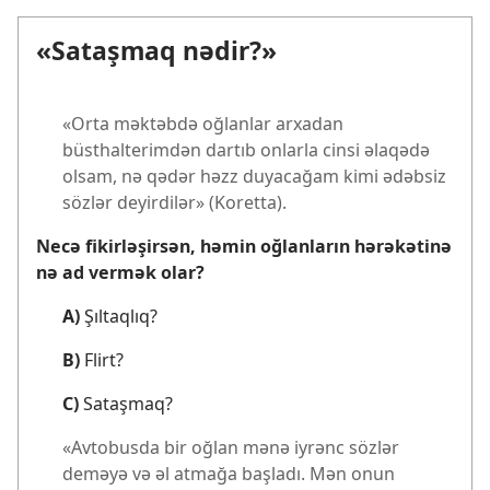
«Sataşmaq nədir?»
«Orta məktəbdə oğlanlar arxadan
büsthalterimdən dartıb onlarla cinsi əlaqədə
olsam, nə qədər həzz duyacağam kimi ədəbsiz
sözlər deyirdilər» (Koretta).
Necə fikirləşirsən, həmin oğlanların hərəkətinə
nə ad vermək olar?
A)
Şıltaqlıq?
B)
Flirt?
C)
Sataşmaq?
«Avtobusda bir oğlan mənə iyrənc sözlər
deməyə və əl atmağa başladı. Mən onun