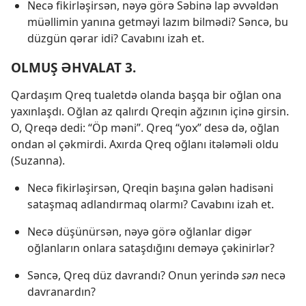
Necə fikirləşirsən, nəyə görə Səbinə lap əvvəldən
müəllimin yanına getməyi lazım bilmədi? Səncə, bu
düzgün qərar idi? Cavabını izah et.
OLMUŞ ƏHVALAT 3.
Qardaşım Qreq tualetdə olanda başqa bir oğlan ona
yaxınlaşdı. Oğlan az qalırdı Qreqin ağzının içinə girsin.
O, Qreqə dedi: “Öp məni”. Qreq “yox” desə də, oğlan
ondan əl çəkmirdi. Axırda Qreq oğlanı itələməli oldu
(Suzanna).
Necə fikirləşirsən, Qreqin başına gələn hadisəni
sataşmaq adlandırmaq olarmı? Cavabını izah et.
Necə düşünürsən, nəyə görə oğlanlar digər
oğlanların onlara sataşdığını deməyə çəkinirlər?
Səncə, Qreq düz davrandı? Onun yerində
sən
necə
davranardın?