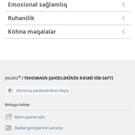
Emosional sağlamlıq
Ruhanilik
Köhnə məqalələr
®
JW.ORG
/ YEHOVANIN ŞAHİDLƏRİNİN RƏSMİ VEB-SAYTI
Görünüş parametrlərini dəyiş
Birbaşa linklər
Məni ziyarət edin
İbadət görüşlərinin axtarışı
(yeni