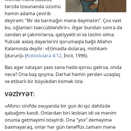
tərzdə toxunanda üzümü
həmin adama çevirib
deyirəm: “Bir də barmağın mənə dəyməsin”. Çox vaxt
bu, oğlanları təəccübləndirir». Əgər bundan sonra da
səndən əl çəkmirlərsə, qətiyyətli ol və təslim olma.
Yüksək əxlaq dəyərlərini qorumaqla bağlı Allahın
Kəlamında deyilir: «Etimadla dolaraq, möhkəm
[durun]» (
Koloslulara 4:12
, İncil, 1996).
Bəs əgər sataşan şəxs sənə hədə-qorxu gəlirsə, onda
necə? Ona baş qoşma. Dərhal həmin yerdən uzaqlaş
və etibarlı bir böyükdən kömək istə.
VƏZİYYƏT:
«Altıncı sinifdə oxuyanda bir gün iki qız dəhlizdə
qabağımı kəsdi. Onlardan biri lesbian idi və mənim
onunla getməyimi istəyirdi. Ona “yox” deməyimə
baxmayaraq, onlar hər gün tənəffüs zamanı mənə