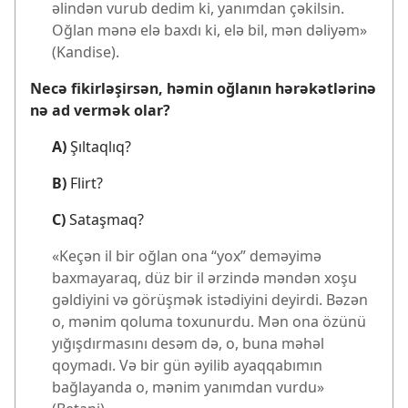
əlindən vurub dedim ki, yanımdan çəkilsin.
Oğlan mənə elə baxdı ki, elə bil, mən dəliyəm»
(Kandise).
Necə fikirləşirsən, həmin oğlanın hərəkətlərinə
nə ad vermək olar?
A)
Şıltaqlıq?
B)
Flirt?
C)
Sataşmaq?
«Keçən il bir oğlan ona “yox” deməyimə
baxmayaraq, düz bir il ərzində məndən xoşu
gəldiyini və görüşmək istədiyini deyirdi. Bəzən
o, mənim qoluma toxunurdu. Mən ona özünü
yığışdırmasını desəm də, o, buna məhəl
qoymadı. Və bir gün əyilib ayaqqabımın
bağlayanda o, mənim yanımdan vurdu»