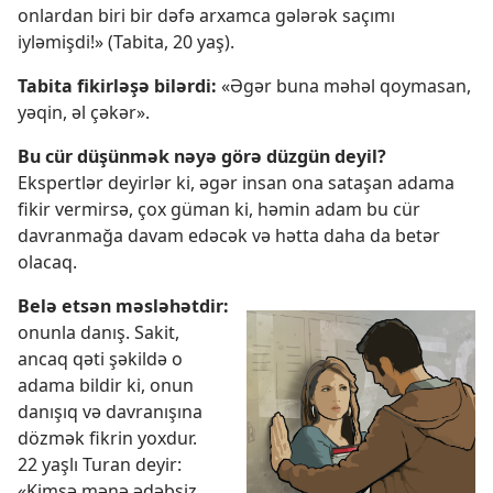
onlardan biri bir dəfə arxamca gələrək saçımı
iyləmişdi!» (Tabita, 20 yaş).
Tabita fikirləşə bilərdi:
«Əgər buna məhəl qoymasan,
yəqin, əl çəkər».
Bu cür düşünmək nəyə görə düzgün deyil?
Ekspertlər deyirlər ki, əgər insan ona sataşan adama
fikir vermirsə, çox güman ki, həmin adam bu cür
davranmağa davam edəcək və hətta daha da betər
olacaq.
Belə etsən məsləhətdir:
onunla danış. Sakit,
ancaq qəti şəkildə o
adama bildir ki, onun
danışıq və davranışına
dözmək fikrin yoxdur.
22 yaşlı Turan deyir:
«Kimsə mənə ədəbsiz