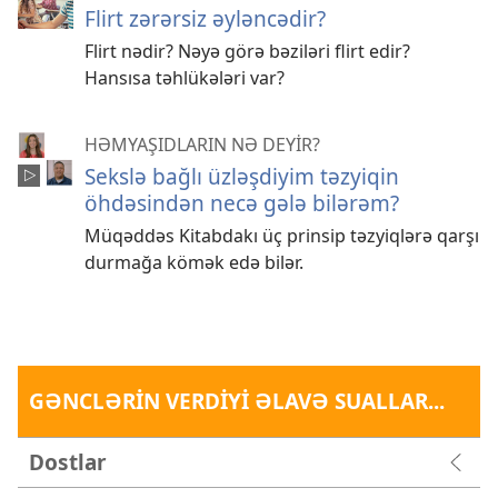
Flirt zərərsiz əyləncədir?
Flirt nədir? Nəyə görə bəziləri flirt edir?
Hansısa təhlükələri var?
HƏMYAŞIDLARIN NƏ DEYİR?
Sekslə bağlı üzləşdiyim təzyiqin
öhdəsindən necə gələ bilərəm?
Müqəddəs Kitabdakı üç prinsip təzyiqlərə qarşı
durmağa kömək edə bilər.
GƏNCLƏRİN VERDİYİ ƏLAVƏ SUALLAR...
Dostlar