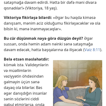
sataşmağa davam edirdi. Hətta bir dəfə məni divara
qısnadılar!» (Viktoriya, 18 yaş).
Viktoriya fikirləşə bilərdi:
«Əgər bu haqda kiməsə
danışsam, mənim aciz olduğumu fikirləşəcəklər və ola
bilsin ki, mənə inanmayacaqlar».
Bu cür düşünmək nəyə görə düzgün deyil?
Əgər
sussan, onda həmin adam nəinki sənə sataşmağa
davam edəcək, hətta başqalarına da ilişəcək (
Vaiz 8:11
).
Belə etsən məsləhətdir:
kömək istə. Valideynlərin
və müəllimlərin
vəziyyətin öhdəsindən
gəlməyin üçün sənə
dayaq ola bilərlər. Bəs
əgər danışdığın insanlar
sənin sözlərini ciddi
qəbul etmirlərsə, onda