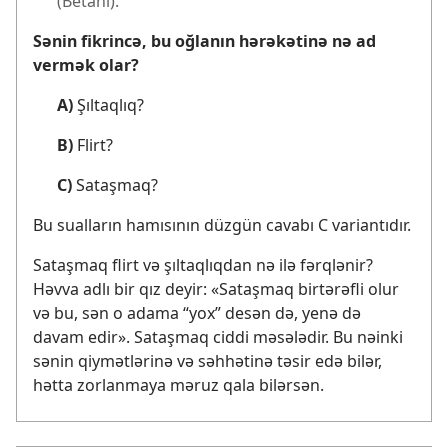
(Betani).
Sənin fikrincə, bu oğlanın hərəkətinə nə ad
vermək olar?
A)
Şıltaqlıq?
B)
Flirt?
C)
Sataşmaq?
Bu sualların hamısının düzgün cavabı C variantıdır.
Sataşmaq flirt və şıltaqlıqdan nə ilə fərqlənir?
Həvva adlı bir qız deyir: «Sataşmaq birtərəfli olur
və bu, sən o adama “yox” desən də, yenə də
davam edir». Sataşmaq ciddi məsələdir. Bu nəinki
sənin qiymətlərinə və səhhətinə təsir edə bilər,
hətta zorlanmaya məruz qala bilərsən.