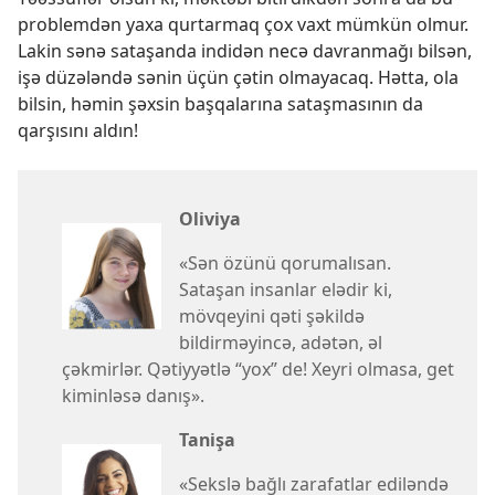
problemdən yaxa qurtarmaq çox vaxt mümkün olmur.
Lakin sənə sataşanda indidən necə davranmağı bilsən,
işə düzələndə sənin üçün çətin olmayacaq. Hətta, ola
bilsin, həmin şəxsin başqalarına sataşmasının da
qarşısını aldın!
Oliviya
«Sən özünü qorumalısan.
Sataşan insanlar elədir ki,
mövqeyini qəti şəkildə
bildirməyincə, adətən, əl
çəkmirlər. Qətiyyətlə “yox” de! Xeyri olmasa, get
kiminləsə danış».
Tanişa
«Sekslə bağlı zarafatlar ediləndə