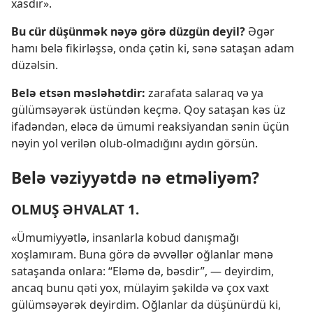
xasdır».
Bu cür düşünmək nəyə görə düzgün deyil?
Əgər
hamı belə fikirləşsə, onda çətin ki, sənə sataşan adam
düzəlsin.
Belə etsən məsləhətdir:
zarafata salaraq və ya
gülümsəyərək üstündən keçmə. Qoy sataşan kəs üz
ifadəndən, eləcə də ümumi reaksiyandan sənin üçün
nəyin yol verilən olub-olmadığını aydın görsün.
Belə vəziyyətdə nə etməliyəm?
OLMUŞ ƏHVALAT 1.
«Ümumiyyətlə, insanlarla kobud danışmağı
xoşlamıram. Buna görə də əvvəllər oğlanlar mənə
sataşanda onlara: “Eləmə də, bəsdir”, — deyirdim,
ancaq bunu qəti yox, mülayim şəkildə və çox vaxt
gülümsəyərək deyirdim. Oğlanlar da düşünürdü ki,