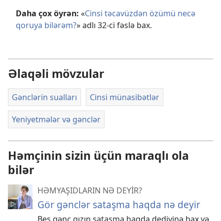
Daha çox öyrən:
«
Cinsi təcavüzdən özümü necə
qoruya bilərəm?
» adlı 32-ci fəslə bax.
Əlaqəli mövzular
Gənclərin sualları
Cinsi münasibətlər
Yeniyetmələr və gənclər
Həmçinin sizin üçün maraqlı ola
bilər
HƏMYAŞIDLARIN NƏ DEYİR?
Gör gənclər sataşma haqda nə deyir
Beş gənc qızın sataşma haqda dediyinə bax və