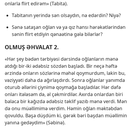
onlarla flirt edirəm» (Tabita).
Tabitanın yerində sən olsaydın, nə edərdin? Niyə?
Sənə sataşan oğlan və ya qız hansı hərəkətlərindən
sənin flirt etdiyin qənaətinə gələ bilərlər?
OLMUŞ ƏHVALAT 2.
«Hər şey bədən tərbiyəsi dərsində oğlanların mənə
atdığı bir-iki ədəbsiz sözdən başladı. Bir neçə həftə
ərzində onların sözlərinə məhəl qoymurdum, lakin bu,
vəziyyəti daha da ağırlaşdırdı. Sonra oğlanlar yanımda
oturub əllərini çiynimə qoymağa başladılar. Hər dəfə
onları itələsəm də, əl çəkmirdilər. Axırda onlardan biri
balaca bir kağızda ədəbsiz təklif yazıb mənə verdi. Mən
də onu müəllimimə verdim. Həmin oğlan məktəbdən
qovuldu. Başa düşdüm ki, gərək bəri başdan müəllimin
yanına gedəydim» (Səbinə).