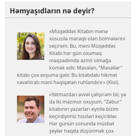
Həmyaşıdların nə deyir?
«Müqəddəs Kitabın mənə
xüsusilə maraqlı olan bölmələrini
seçirəm. Bu, məni Müqəddəs
Kitabı hər gün oxumaq
məqsədimdə əzmli olmağa
kömək edir. Məsələn, “Məsəllər”
kitabı çox xoşuma gəlir. Bu kitabdakı hikmət
cəvahiratı məni həqiqətən ruhlandırır» (Kloi).
«Yatmazdan əvvəl çalışıram bir, ya
da iki məzmur oxuyum. “Zəbur”
kitabının yazarları eynilə bizim
keçirdiyimiz hissləri keçiriblər.
Hər günün sonunda müsbət
şeylər haqda düşünmək çox