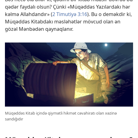
qədər faydalı olsun? Çünki «Müqəddəs Yazılardakı hər
kəlmə Allahdandır» (
2 Timutiyə 3:16
). Bu o deməkdir ki,
Müqəddəs Kitabdakı məsləhətlər mövcud olan ən
gözəl Mənbədən qaynaqlanır.
Müqəddəs Kitab içində qiymətli hikmət cəvahiratı olan xəzinə
sandığıdır