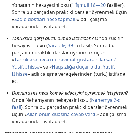
Yonatanın hekayəsini oxu (
1 İşmuil 18—20
fəsillər).
Sonra bu parçadan praktiki dərslər öyrənmək üçün
«
Sadiq dostları necə tapmalı?
» adlı çalışma
vərəqəsindən istifadə et.
Təhriklərə qarşı güclü olmaq istəyirsən?
Onda Yusifin
hekayəsini oxu (
Yaradılış 39
-cu fəsil). Sonra bu
parçadan praktiki dərslər öyrənmək üçün
«
Təhriklərə necə müqavimət göstərə bilərsən?
Yusif. I hissə
» və «
Haqsızlığa düçar oldu! Yusif.
II hissə
» adlı çalışma vərəqələrindən (türk.) istifadə
et.
Duanın sənə necə kömək edəcəyini öyrənmək istəyirsən?
Onda Nəhəmyanın hekayəsini oxu (
Nəhəmya 2-ci
fəsil
). Sonra bu parçadan praktiki dərslər öyrənmək
üçün «
Allah onun duasına cavab verdi
» adlı çalışma
vərəqəsindən istifadə et.