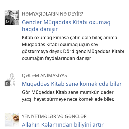
HƏMYAŞIDLARIN NƏ DEYİR?
Gənclər Müqəddəs Kitabı oxumaq
haqda danışır
Kitab oxumaq kiməsə çətin gələ bilər, amma
Müqəddəs Kitabı oxumaq üçün səy
göstərməyə dəyər. Dörd gənc Müqəddəs Kitabı
oxumağın faydalarından danışır.
QƏLƏM ANİMASİYASI
Müqəddəs Kitab sənə kömək edə bilər
Gör Müqəddəs Kitab sənə mümkün qədər
yaxşı həyat sürməyə necə kömək edə bilər.
YENİYETMƏLƏR VƏ GƏNCLƏR
Allahın Kəlamından biliyini artır