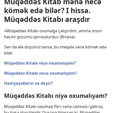
Müqəddəs Kitab mənə necə
kömək edə bilər? I hissə.
Müqəddəs Kitabı araşdır
«Müqəddəs Kitabı oxumağa çalışırdım, amma onun
həcmi gözümü qorxudurdu» (Briana).
Sən də elə düşünürsənsə, bu məqalə sənə kömək edə
bilər.
Müqəddəs Kitabı niyə oxumalıyam?
Müqəddəs Kitabı necə oxumalıyam?
Həmyaşıdların nə deyir?
Müqəddəs Kitabı niyə oxumalıyam?
Müqəddəs Kitabı oxumaq fikri sənə cansıxıcı gəlirsə,
bu başa düşüləndir. Düşünə bilərsən ki, Müqəddəs