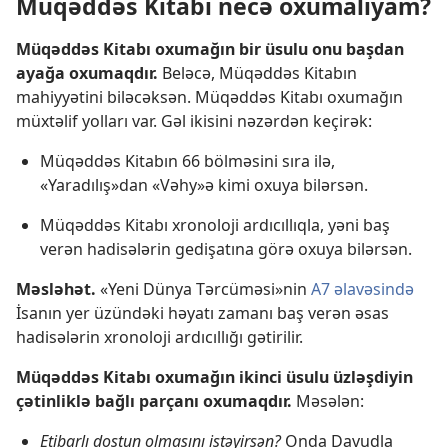
Müqəddəs Kitabı necə oxumalıyam?
Müqəddəs Kitabı oxumağın bir üsulu onu başdan
ayağa oxumaqdır.
Beləcə, Müqəddəs Kitabın
mahiyyətini biləcəksən. Müqəddəs Kitabı oxumağın
müxtəlif yolları var. Gəl ikisini nəzərdən keçirək:
Müqəddəs Kitabın 66 bölməsini sıra ilə,
«Yaradılış»dan «Vəhy»ə kimi oxuya bilərsən.
Müqəddəs Kitabı xronoloji ardıcıllıqla, yəni baş
verən hadisələrin gedişatına görə oxuya bilərsən.
Məsləhət.
«Yeni Dünya Tərcüməsi»nin
A7 əlavəsində
İsanın yer üzündəki həyatı zamanı baş verən əsas
hadisələrin xronoloji ardıcıllığı gətirilir.
Müqəddəs Kitabı oxumağın ikinci üsulu üzləşdiyin
çətinliklə bağlı parçanı oxumaqdır.
Məsələn:
Etibarlı dostun olmasını istəyirsən?
Onda Davudla