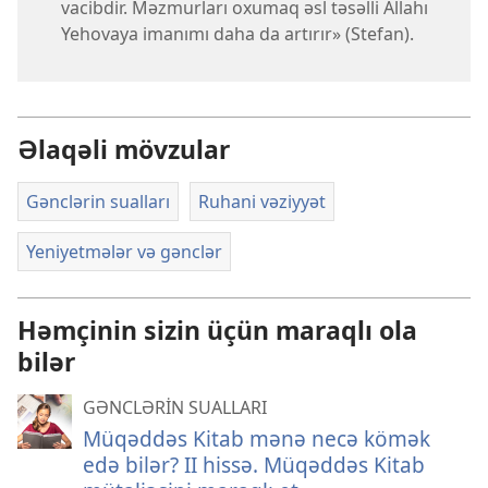
vacibdir. Məzmurları oxumaq əsl təsəlli Allahı
Yehovaya imanımı daha da artırır» (Stefan).
Əlaqəli mövzular
Gənclərin sualları
Ruhani vəziyyət
Yeniyetmələr və gənclər
Həmçinin sizin üçün maraqlı ola
bilər
GƏNCLƏRİN SUALLARI
Müqəddəs Kitab mənə necə kömək
edə bilər? II hissə. Müqəddəs Kitab