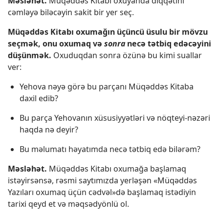
Məsləhət.
Müqəddəs Kitabı oxuyanda diqqətini
cəmləyə biləcəyin sakit bir yer seç.
Müqəddəs Kitabı oxumağın üçüncü üsulu bir mövzu
seçmək, onu oxumaq və
sonra
necə tətbiq edəcəyini
düşünmək.
Oxuduqdan sonra özünə bu kimi suallar
ver:
Yehova nəyə görə bu parçanı Müqəddəs Kitaba
daxil edib?
Bu parça Yehovanın xüsusiyyətləri və nöqteyi-nəzəri
haqda nə deyir?
Bu məlumatı həyatımda necə tətbiq edə bilərəm?
Məsləhət.
Müqəddəs Kitabı oxumağa başlamaq
istəyirsənsə, rəsmi saytımızda yerləşən «Müqəddəs
Yazıları oxumaq üçün cədvəl»də başlamaq istədiyin
tarixi qeyd et və məqsədyönlü ol.