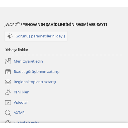
®
JW.ORG
/ YEHOVANIN ŞAHİDLƏRİNİN RƏSMİ VEB-SAYTI
Görünüş parametrlərini dəyiş
Birbaşa linklər
Məni ziyarət edin
İbadət görüşlərinin axtarışı
(yeni
pəncərə
Regional toplantı axtarışı
(yeni
açılır)
pəncərə
Yeniliklər
açılır)
Videolar
AXTAR
Qlobal əlaqələr