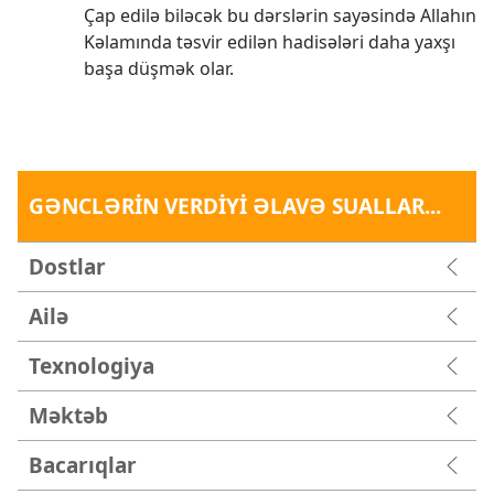
Çap edilə biləcək bu dərslərin sayəsində Allahın
Kəlamında təsvir edilən hadisələri daha yaxşı
başa düşmək olar.
GƏNCLƏRİN VERDİYİ ƏLAVƏ SUALLAR...
Dostlar
Ailə
Texnologiya
Məktəb
Bacarıqlar