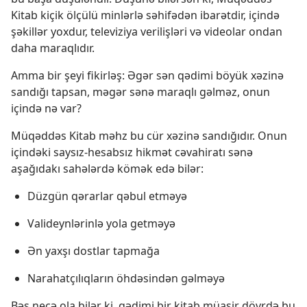
Kitab kiçik ölçülü minlərlə səhifədən ibarətdir, içində
şəkillər yoxdur, televiziya verilişləri və videolar ondan
daha maraqlıdır.
Amma bir şeyi fikirləş: Əgər sən qədimi böyük xəzinə
sandığı tapsan, məgər sənə maraqlı gəlməz, onun
içində nə var?
Müqəddəs Kitab məhz bu cür xəzinə sandığıdır. Onun
içindəki saysız-hesabsız hikmət cəvahiratı sənə
aşağıdakı sahələrdə kömək edə bilər:
Düzgün qərarlar qəbul etməyə
Valideynlərinlə yola getməyə
Ən yaxşı dostlar tapmağa
Narahatçılıqların öhdəsindən gəlməyə
Bəs necə ola bilər ki, qədimi bir kitab müasir dövrdə bu