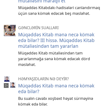
mütaliəsini maraqlı et
Müqəddəs Kitabdakı hadisələri canlandırmaq
üçün sənə kömək edəcək beş məsləhət.
GƏNCLƏRİN SUALLARI
Müqəddəs Kitab mənə necə kömək
edə bilər? III hissə. Müqəddəs Kitab
mütaliəsindən tam yararlan
Müqəddəs Kitab mütaliəsindən tam
yararlanmağa sənə kömək edəcək dörd
məsləhət.
HƏMYAŞIDLARIN NƏ DEYİR?
Müqəddəs Kitab mənə necə kömək
edə bilər?
Bu sualın cavabı xoşbəxt həyat sürməyinə
kömək edə bilər.