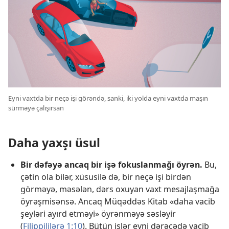
Eyni vaxtda bir neçə işi görəndə, sanki, iki yolda eyni vaxtda maşın
sürməyə çalışırsan
Daha yaxşı üsul
Bir dəfəyə ancaq bir işə fokuslanmağı öyrən.
Bu,
çətin ola bilər, xüsusilə də, bir neçə işi birdən
görməyə, məsələn, dərs oxuyan vaxt mesajlaşmağa
öyrəşmisənsə. Ancaq Müqəddəs Kitab «daha vacib
şeyləri ayırd etməyi» öyrənməyə səsləyir
(
Filippililərə 1:10
). Bütün işlər eyni dərəcədə vacib