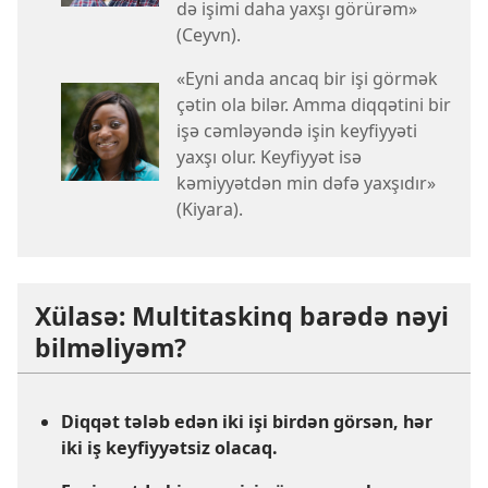
də işimi daha yaxşı görürəm»
(Ceyvn).
«Eyni anda ancaq bir işi görmək
çətin ola bilər. Amma diqqətini bir
işə cəmləyəndə işin keyfiyyəti
yaxşı olur. Keyfiyyət isə
kəmiyyətdən min dəfə yaxşıdır»
(Kiyara).
Xülasə: Multitaskinq barədə nəyi
bilməliyəm?
Diqqət tələb edən iki işi birdən görsən, hər
iki iş keyfiyyətsiz olacaq.