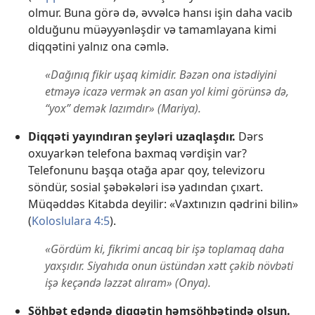
olmur. Buna görə də, əvvəlcə hansı işin daha vacib
olduğunu müəyyənləşdir və tamamlayana kimi
diqqətini yalnız ona cəmlə.
«Dağınıq fikir uşaq kimidir. Bəzən ona istədiyini
etməyə icazə vermək ən asan yol kimi görünsə də,
“yox” demək lazımdır» (Mariya).
Diqqəti yayındıran şeyləri uzaqlaşdır.
Dərs
oxuyarkən telefona baxmaq vərdişin var?
Telefonunu başqa otağa apar qoy, televizoru
söndür, sosial şəbəkələri isə yadından çıxart.
Müqəddəs Kitabda deyilir: «Vaxtınızın qədrini bilin»
(
Koloslulara 4:5
).
«Gördüm ki, fikrimi ancaq bir işə toplamaq daha
yaxşıdır. Siyahıda onun üstündən xətt çəkib növbəti
işə keçəndə ləzzət alıram» (Onya).
Söhbət edəndə diqqətin həmsöhbətində olsun.