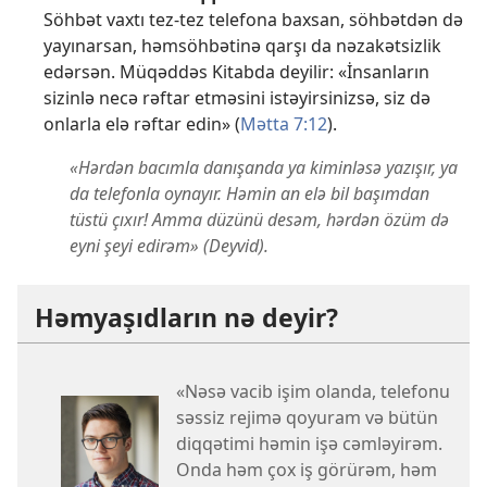
Söhbət vaxtı tez-tez telefona baxsan, söhbətdən də
yayınarsan, həmsöhbətinə qarşı da nəzakətsizlik
edərsən. Müqəddəs Kitabda deyilir: «İnsanların
sizinlə necə rəftar etməsini istəyirsinizsə, siz də
onlarla elə rəftar edin» (
Mətta 7:12
).
«Hərdən bacımla danışanda ya kiminləsə yazışır, ya
da telefonla oynayır. Həmin an elə bil başımdan
tüstü çıxır! Amma düzünü desəm, hərdən özüm də
eyni şeyi edirəm» (Deyvid).
Həmyaşıdların nə deyir?
«Nəsə vacib işim olanda, telefonu
səssiz rejimə qoyuram və bütün
diqqətimi həmin işə cəmləyirəm.
Onda həm çox iş görürəm, həm