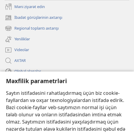
Məni ziyarət edin
İbadət görüşlərinin axtarışı
(yeni
pəncərə
Regional toplantı axtarışı
(yeni
açılır)
pəncərə
Yeniliklər
açılır)
Videolar
AXTAR
Qlobal əlaqələr
Məxfilik parametrləri
KÖMƏK
Saytın istifadəsini rahatlaşdırmaq üçün biz cookie-
İanələr
fayllardan və oxşar texnologiyalardan istifadə edirik.
(yeni
pəncərə
Bəzi cookie-fayllar veb-saytımızın normal işi üçün
açılır)
Gözətçi qülləsinin ONLAYN KİTABXANASI™
tələb olunur və onların istifadəsindən imtina etmək
(yeni
olmaz. Saytımızın istifadəsini yaxşılaşdırmaq üçün
pəncərə
®
JW Hub
açılır)
nəzərdə tutulan əlavə kukilərin istifadəsini qəbul edə
(yeni