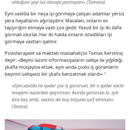
olduğum şeyi isə mesaja yazmışam» (Tamara).
Eyni vaxtda bir neçə işi görməyə çalışan adamlar yersiz
yerə həyatlarını ağırlaşdırır. Məsələn, onların ev
tapşırığını etməyə vaxtı çox gedir. Yaxud bir işi iki dəfə
görməli olurlar. Hər iki halda onların istədikləri işi
görməyə vaxtları qalmır.
Psixoterapevt və məktəb məsləhətçisi Tomas Kerstinq
deyir: «Beyini lazımi informasiyaların səliqə ilə yığıldığı
şkafla müqayisə etsək, eyni anda çoxlu iş görənlərin
beynini səliqəsiz bir şkafa bənzətmək olardı»
.
b
«Eyni vaxtda nə qədər çox iş görürsən, bir o qədər vacib
məqamı nəzərdən qaçırırsan. Axırda görürsən ki, işin
birə-beş artıb, vaxtını da boş-boşuna sərf etmisən»
(Teresa).