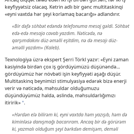
keyfiyyətsiz olacaq. Ketrin adlı bir gənc multitaskinqi
«eyni vaxtda hər şeyi korlamaq bacarığı» adlandırır.
«Bir dəfə söhbət edəndə telefonuma mesaj gəldi. Söhbət
edə-edə mesaja cavab yazdım. Nəticədə, nə
qarşımdakını düz-əməlli eşitdim, nə də mesajı düz-
əməlli yazdım» (Kaleb).
Texnologiya üzrə ekspert Şerri Törkl yazır: «Eyni zaman
kəsiyində birdən çox iş gördüyümüzü düşünəndə...
gördüyümüz hər növbəti işin keyfiyyəti aşağı düşür.
Multitaskinq beynimizi stimulyasiya edərək bizə enerji
verir və nəticədə, məhsuldar olduğumuzu
düşündüyümüz halda, əslində, məhsuldarlığımızı
itiririk»
.
a
«Hərdən elə bilirəm ki, eyni vaxtda həm yazışıb, həm də
kiminləsə danışmağı bacarıram. Ancaq bir də görürəm
ki, yazmalı olduğum şeyi bərkdən demişəm, deməli