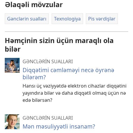
Əlaqəli mövzular
Gənclərin sualları
Texnologiya
Pis vərdişlər
Həmçinin sizin üçün maraqlı ola
bilər
GƏNCLƏRİN SUALLARI
Diqqətimi cəmləməyi necə öyrənə
bilərəm?
Hansı üç vəziyyətdə elektron cihazlar diqqətini
yayındıra bilər və daha diqqətli olmaq üçün nə
edə bilərsən?
GƏNCLƏRİN SUALLARI
Mən məsuliyyətli insanam?