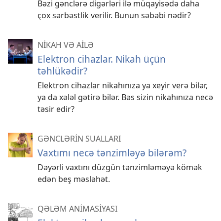
Bəzi gənclərə digərləri ilə müqayisədə daha
çox sərbəstlik verilir. Bunun səbəbi nədir?
NİKAH VƏ AİLƏ
Elektron cihazlar. Nikah üçün
təhlükədir?
Elektron cihazlar nikahınıza ya xeyir verə bilər,
ya da xələl gətirə bilər. Bəs sizin nikahınıza necə
təsir edir?
GƏNCLƏRİN SUALLARI
Vaxtımı necə tənzimləyə bilərəm?
Dəyərli vaxtını düzgün tənzimləməyə kömək
edən beş məsləhət.
QƏLƏM ANİMASİYASI