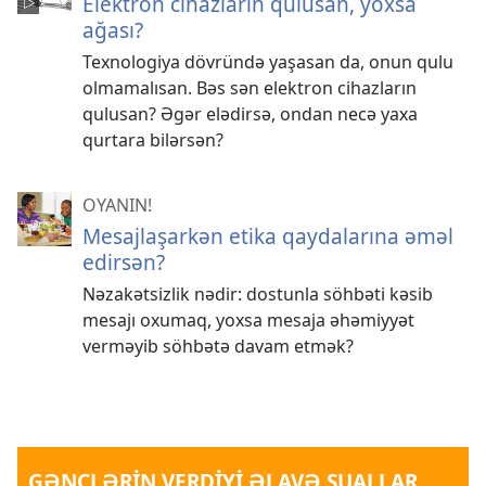
Elektron cihazların qulusan, yoxsa
ağası?
Texnologiya dövründə yaşasan da, onun qulu
olmamalısan. Bəs sən elektron cihazların
qulusan? Əgər elədirsə, ondan necə yaxa
qurtara bilərsən?
OYANIN!
Mesajlaşarkən etika qaydalarına əməl
edirsən?
Nəzakətsizlik nədir: dostunla söhbəti kəsib
mesajı oxumaq, yoxsa mesaja əhəmiyyət
verməyib söhbətə davam etmək?
GƏNCLƏRİN VERDİYİ ƏLAVƏ SUALLAR...