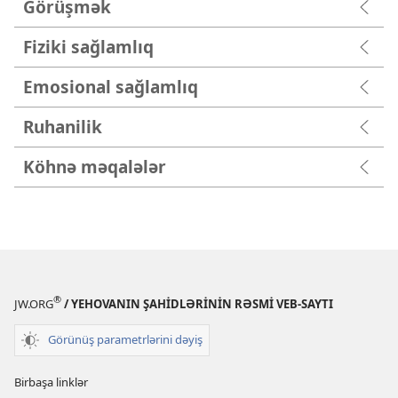
Görüşmək
Fiziki sağlamlıq
Emosional sağlamlıq
Ruhanilik
Köhnə məqalələr
®
JW.ORG
/ YEHOVANIN ŞAHİDLƏRİNİN RƏSMİ VEB-SAYTI
Görünüş parametrlərini dəyiş
Birbaşa linklər