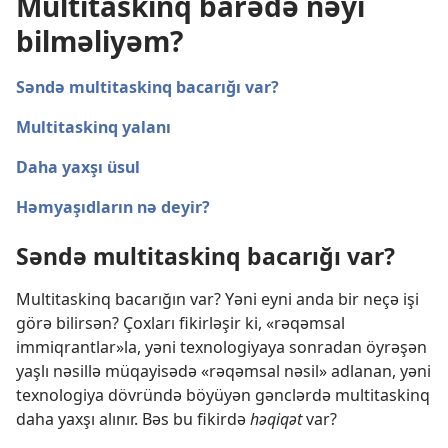
Multitaskinq barədə nəyi
bilməliyəm?
Səndə multitaskinq bacarığı var?
Multitaskinq yalanı
Daha yaxşı üsul
Həmyaşıdların nə deyir?
Səndə multitaskinq bacarığı var?
Multitaskinq bacarığın var? Yəni eyni anda bir neçə işi
görə bilirsən? Çoxları fikirləşir ki, «rəqəmsal
immiqrantlar»la, yəni texnologiyaya sonradan öyrəşən
yaşlı nəsillə müqayisədə «rəqəmsal nəsil» adlanan, yəni
texnologiya dövründə böyüyən gənclərdə multitaskinq
daha yaxşı alınır. Bəs bu fikirdə
həqiqət
var?