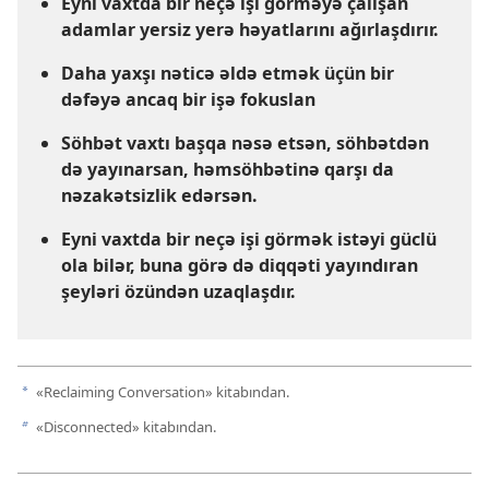
Eyni vaxtda bir neçə işi görməyə çalışan
adamlar yersiz yerə həyatlarını ağırlaşdırır.
Daha yaxşı nəticə əldə etmək üçün bir
dəfəyə ancaq bir işə fokuslan
Söhbət vaxtı başqa nəsə etsən, söhbətdən
də yayınarsan, həmsöhbətinə qarşı da
nəzakətsizlik edərsən.
Eyni vaxtda bir neçə işi görmək istəyi güclü
ola bilər, buna görə də diqqəti yayındıran
şeyləri özündən uzaqlaşdır.
«Reclaiming Conversation» kitabından.
a
«Disconnected» kitabından.
b