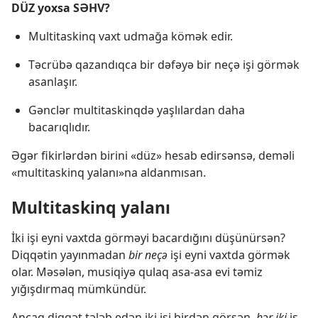
DÜZ yoxsa SƏHV?
Multitaskinq vaxt udmağa kömək edir.
Təcrübə qazandıqca bir dəfəyə bir neçə işi görmək
asanlaşır.
Gənclər multitaskinqdə yaşlılardan daha
bacarıqlıdır.
Əgər fikirlərdən birini «düz» hesab edirsənsə, deməli
«multitaskinq yalanı»na aldanmısan.
Multitaskinq yalanı
İki işi eyni vaxtda görməyi bacardığını düşünürsən?
Diqqətin yayınmadan
bir neçə
işi eyni vaxtda görmək
olar. Məsələn, musiqiyə qulaq asa-asa evi təmiz
yığışdırmaq mümkündür.
Ancaq diqqət tələb edən iki işi birdən görsən,
hər iki
iş