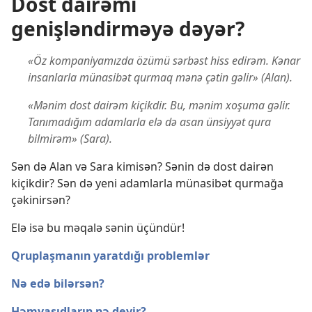
Dost dairəmi
genişləndirməyə dəyər?
«Öz kompaniyamızda özümü sərbəst hiss edirəm. Kənar
insanlarla münasibət qurmaq mənə çətin gəlir» (Alan).
«Mənim dost dairəm kiçikdir. Bu, mənim xoşuma gəlir.
Tanımadığım adamlarla elə də asan ünsiyyət qura
bilmirəm» (Sara).
Sən də Alan və Sara kimisən? Sənin də dost dairən
kiçikdir? Sən də yeni adamlarla münasibət qurmağa
çəkinirsən?
Elə isə bu məqalə sənin üçündür!
Qruplaşmanın yaratdığı problemlər
Nə edə bilərsən?
Həmyaşıdların nə deyir?