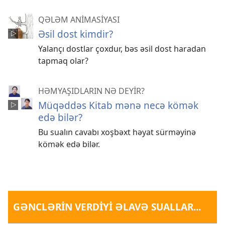
QƏLƏM ANİMASİYASI
Əsil dost kimdir?
Yalançı dostlar çoxdur, bəs əsil dost haradan
tapmaq olar?
HƏMYAŞIDLARIN NƏ DEYİR?
Müqəddəs Kitab mənə necə kömək
edə bilər?
Bu sualın cavabı xoşbəxt həyat sürməyinə
kömək edə bilər.
GƏNCLƏRİN VERDİYİ ƏLAVƏ SUALLAR...