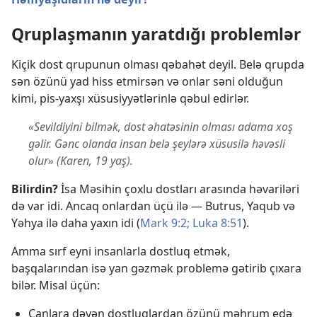
Qruplaşmanın yaratdığı problemlər
Kiçik dost qrupunun olması qəbahət deyil. Belə qrupda
sən özünü yad hiss etmirsən və onlar səni olduğun
kimi, pis-yaxşı xüsusiyyətlərinlə qəbul edirlər.
«Sevildiyini bilmək, dost əhatəsinin olması adama xoş
gəlir. Gənc olanda insan belə şeylərə xüsusilə həvəsli
olur» (Karen, 19 yaş).
Bilirdin?
İsa Məsihin çoxlu dostları arasında həvariləri
də var idi. Ancaq onlardan üçü ilə — Butrus, Yaqub və
Yəhya ilə daha yaxın idi (
Mark 9:2;
Luka 8:51
).
Amma sırf eyni insanlarla dostluq etmək,
başqalarından isə yan gəzmək problemə gətirib çıxara
bilər. Misal üçün:
Canlara dəyən dostluqlardan özünü məhrum edə