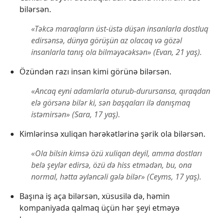
bilərsən.
«Təkcə maraqların üst-üstə düşən insanlarla dostluq
edirsənsə, dünya görüşün az olacaq və gözəl
insanlarla tanış ola bilməyəcəksən» (Evan, 21 yaş).
Özündən razı insan kimi görünə bilərsən.
«Ancaq eyni adamlarla oturub-durursansa, qıraqdan
elə görsənə bilər ki, sən başqaları ilə danışmaq
istəmirsən» (Sara, 17 yaş).
Kimlərinsə xuliqan hərəkətlərinə şərik ola bilərsən.
«Ola bilsin kimsə özü xuliqan deyil, amma dostları
belə şeylər edirsə, özü də hiss etmədən, bu, ona
normal, hətta əyləncəli gələ bilər» (Ceyms, 17 yaş).
Başına iş aça bilərsən, xüsusilə də, həmin
kompaniyada qalmaq üçün hər şeyi etməyə