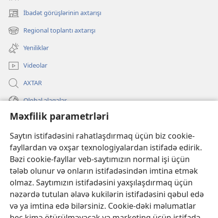
İbadət görüşlərinin axtarışı
(yeni
pəncərə
Regional toplantı axtarışı
(yeni
açılır)
pəncərə
Yeniliklər
açılır)
Videolar
AXTAR
Qlobal əlaqələr
Məxfilik parametrləri
KÖMƏK
Saytın istifadəsini rahatlaşdırmaq üçün biz cookie-
İanələr
fayllardan və oxşar texnologiyalardan istifadə edirik.
(yeni
pəncərə
Bəzi cookie-fayllar veb-saytımızın normal işi üçün
açılır)
Gözətçi qülləsinin ONLAYN KİTABXANASI™
tələb olunur və onların istifadəsindən imtina etmək
(yeni
olmaz. Saytımızın istifadəsini yaxşılaşdırmaq üçün
pəncərə
®
JW Hub
açılır)
nəzərdə tutulan əlavə kukilərin istifadəsini qəbul edə
(yeni
və ya imtina edə bilərsiniz. Cookie-dəki məlumatlar
pəncərə
®
«JW Library»
açılır)
heç kimə ötürülməyəcək və marketinq üçün istifadə