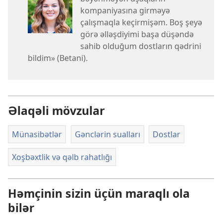
kompaniyasına girməyə
çalışmaqla keçirmişəm. Boş şeyə
görə əlləşdiyimi başa düşəndə
sahib olduğum dostların qədrini
bildim» (Betani).
Əlaqəli mövzular
Münasibətlər
Gənclərin sualları
Dostlar
Xoşbəxtlik və qəlb rahatlığı
Həmçinin sizin üçün maraqlı ola
bilər