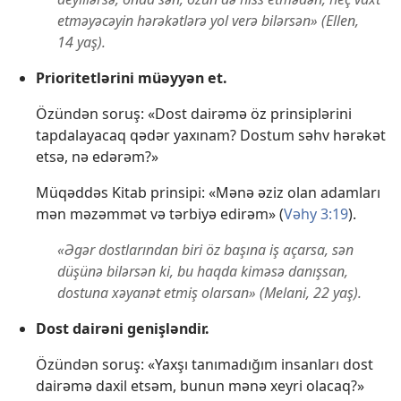
etməyəcəyin hərəkətlərə yol verə bilərsən» (Ellen,
14 yaş).
Prioritetlərini müəyyən et.
Özündən soruş: «Dost dairəmə öz prinsiplərini
tapdalayacaq qədər yaxınam? Dostum səhv hərəkət
etsə, nə edərəm?»
Müqəddəs Kitab prinsipi: «Mənə əziz olan adamları
mən məzəmmət və tərbiyə edirəm» (
Vəhy 3:19
).
«Əgər dostlarından biri öz başına iş açarsa, sən
düşünə bilərsən ki, bu haqda kiməsə danışsan,
dostuna xəyanət etmiş olarsan» (Melani, 22 yaş).
Dost dairəni genişləndir.
Özündən soruş: «Yaxşı tanımadığım insanları dost
dairəmə daxil etsəm, bunun mənə xeyri olacaq?»