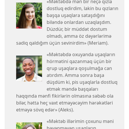
«Məktəbdə mən bir neçə qızla
dostluq edirdim, lakin bu qızların
başqa uşaqlara sataşdığını
biləndə onlardan uzaqlaşdım.
Düzdür, bir müddət dostum
olmadı, amma öz dəyərlərimə
sadiq qaldığım üçün sevinirdim» (Meriam).
«Məktəbdə oxuyanda uşaqların
hörmətini qazanmaq üçün bir
qrup uşaqlara qoşulmağa can
atırdım. Amma sonra başa
düşdüm ki, pis uşaqlarla dostluq
etmək məndə başqaları
haqqında mənfi fikirlərin olmasına səbəb ola
bilər, hətta heç vaxt etməyəcəyim hərəkətləri
etməyə sövq edər» (Aleks).
«Məktəb illərimin çoxunu məni
bəyənməyən uşaqların