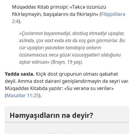
Müqəddəs Kitab prinsipi: «Təkcə özünüzü
fikirləşməyin, başqalarını da fikirləşin» (
Filippililərə
2:4
).
«Çoxlarının bəyənmədiyi, dostluq etmədiyi uşaqlar,
əslində, çox vaxt evdə elə də xoş gün görmürlər. Bu
cür uşaqları yaxından tanıdıqca onların
özünəməxsus necə gözəl xüsusiyyətləri olduğunu
aşkar edirsən» (Brayn, 19 yaş).
Yadda saxla.
Kiçik dost qrupunun olması qəbahət
deyil. Amma dost dairəni genişləndirməyin də xeyri var.
Müqəddəs Kitabda yazılır: «Su verənə su verilər»
(
Məsəllər 11:25
).
Həmyaşıdların nə deyir?