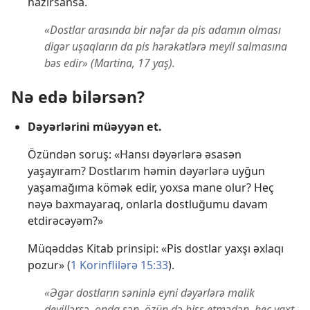
hazırsansa.
«Dostlar arasında bir nəfər də pis adamın olması
digər uşaqların da pis hərəkətlərə meyil salmasına
bəs edir» (Martina, 17 yaş).
Nə edə bilərsən?
Dəyərlərini müəyyən et.
Özündən soruş: «Hansı dəyərlərə əsasən
yaşayıram? Dostlarım həmin dəyərlərə uyğun
yaşamağıma kömək edir, yoxsa mane olur? Heç
nəyə baxmayaraq, onlarla dostluğumu davam
etdirəcəyəm?»
Müqəddəs Kitab prinsipi: «Pis dostlar yaxşı əxlaqı
pozur» (
1 Korinflilərə 15:33
).
«Əgər dostların səninlə eyni dəyərlərə malik
deyillərsə, onda sən, özün də hiss etmədən, heç vaxt