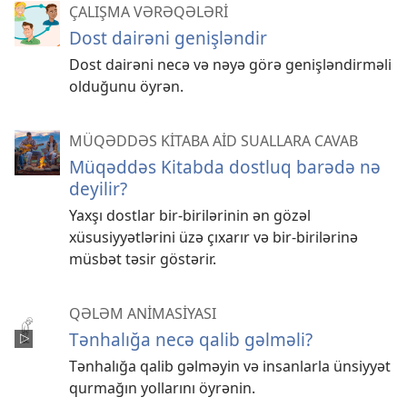
ÇALIŞMA VƏRƏQƏLƏRİ
Dost dairəni genişləndir
Dost dairəni necə və nəyə görə genişləndirməli
olduğunu öyrən.
MÜQƏDDƏS KİTABA AİD SUALLARA CAVAB
Müqəddəs Kitabda dostluq barədə nə
deyilir?
Yaxşı dostlar bir-birilərinin ən gözəl
xüsusiyyətlərini üzə çıxarır və bir-birilərinə
müsbət təsir göstərir.
QƏLƏM ANİMASİYASI
Tənhalığa necə qalib gəlməli?
Tənhalığa qalib gəlməyin və insanlarla ünsiyyət
qurmağın yollarını öyrənin.