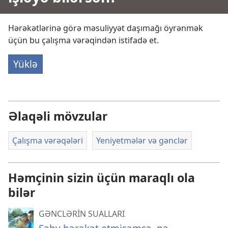
Hərəkətlərinə görə məsuliyyət daşımağı öyrənmək
üçün bu çalışma vərəqindən istifadə et.
Yüklə
Əlaqəli mövzular
Çalışma vərəqələri
Yeniyetmələr və gənclər
Həmçinin sizin üçün maraqlı ola
bilər
GƏNCLƏRİN SUALLARI