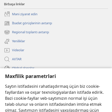
Birbaşa linklər
Məni ziyarət edin
İbadət görüşlərinin axtarışı
(yeni
pəncərə
Regional toplantı axtarışı
(yeni
açılır)
pəncərə
Yeniliklər
açılır)
Videolar
AXTAR
Qlobal əlaqələr
Məxfilik parametrləri
KÖMƏK
Saytın istifadəsini rahatlaşdırmaq üçün biz cookie-
İanələr
fayllardan və oxşar texnologiyalardan istifadə edirik.
(yeni
pəncərə
Bəzi cookie-fayllar veb-saytımızın normal işi üçün
açılır)
Gözətçi qülləsinin ONLAYN KİTABXANASI™
tələb olunur və onların istifadəsindən imtina etmək
(yeni
olmaz. Saytımızın istifadəsini yaxşılaşdırmaq üçün
pəncərə