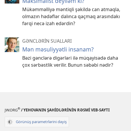
Maksimalist deyiləm ki?
Mükəmməlliyə məntiqli şəkildə can atmaqla,
olmazın hədəflər dalınca qaçmaq arasındakı
fərqi necə izah edərdin?
GƏNCLƏRİN SUALLARI
Mən məsuliyyətli insanam?
Bəzi gənclərə digərləri ilə müqayisədə daha
çox sərbəstlik verilir. Bunun səbəbi nədir?
®
JW.ORG
/ YEHOVANIN ŞAHİDLƏRİNİN RƏSMİ VEB-SAYTI
Görünüş parametrlərini dəyiş