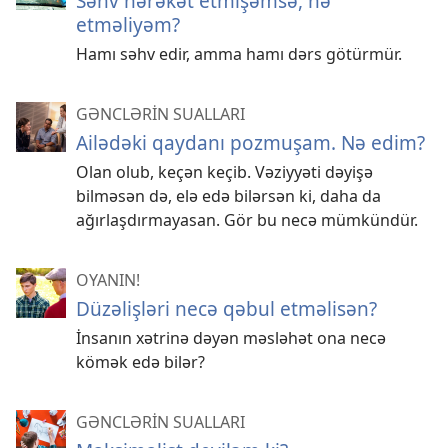
Səhv hərəkət etmişəmsə, nə
etməliyəm?
Hamı səhv edir, amma hamı dərs götürmür.
GƏNCLƏRİN SUALLARI
Ailədəki qaydanı pozmuşam. Nə edim?
Olan olub, keçən keçib. Vəziyyəti dəyişə
bilməsən də, elə edə bilərsən ki, daha da
ağırlaşdırmayasan. Gör bu necə mümkündür.
OYANIN!
Düzəlişləri necə qəbul etməlisən?
İnsanın xətrinə dəyən məsləhət ona necə
kömək edə bilər?
GƏNCLƏRİN SUALLARI