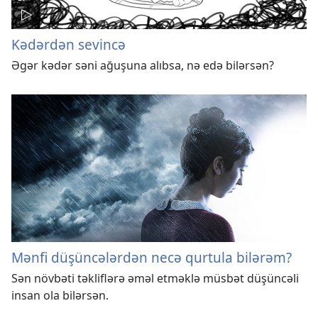
Kədərdən sevincə
Əgər kədər səni ağuşuna alıbsa, nə edə bilərsən?
Mənfi düşüncələrdən necə qurtula bilərəm?
Sən növbəti təkliflərə əməl etməklə müsbət düşüncəli
insan ola bilərsən.