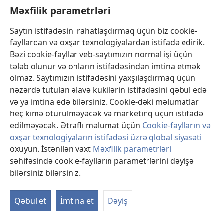
Məxfilik parametrləri
Nəyə görə həmişə yanlış şeylər söyləyirəm?
Saytın istifadəsini rahatlaşdırmaq üçün biz cookie-
fayllardan və oxşar texnologiyalardan istifadə edirik.
Hansı məsləhət sənə danışmazdan öncə düşünməyə
Bəzi cookie-fayllar veb-saytımızın normal işi üçün
kömək edə bilər?
tələb olunur və onların istifadəsindən imtina etmək
olmaz. Saytımızın istifadəsini yaxşılaşdırmaq üçün
nəzərdə tutulan əlavə kukilərin istifadəsini qəbul edə
və ya imtina edə bilərsiniz. Cookie-dəki məlumatlar
heç kimə ötürülməyəcək və marketinq üçün istifadə
edilməyəcək. Ətraflı məlumat üçün
Cookie-faylların və
oxşar texnologiyaların istifadəsi üzrə qlobal siyasəti
oxuyun. İstənilən vaxt
Məxfilik parametrləri
səhifəsində cookie-faylların parametrlərini dəyişə
bilərsiniz bilərsiniz.
Nəyə görə üzr istəməliyəm?
Qəbul et
İmtina et
Dəyiş
Hətta özünü təqsirkar bilməsən də, gör hansı üç
səbəbə görə üzr istəmək yaxşı olardı.