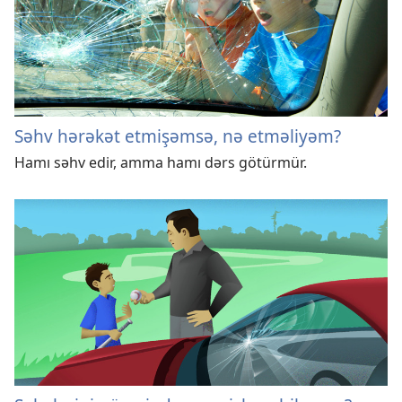
Səhv hərəkət etmişəmsə, nə etməliyəm?
Hamı səhv edir, amma hamı dərs götürmür.