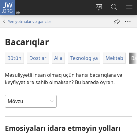
JW.ORG
Daxil
ol
Saytın
JW.ORG-
ME
(yeni
dilini
da
GÖ
Yeniyetmələr və gənclər
pəncərə
dəyiş
axtarın
açılır)
Bacarıqlar
Bütün
Dostlar
Ailə
Texnologiya
Məktəb
Ba
Məsuliyyətli insan olmaq üçün hansı bacarıqlara və
keyfiyyətlərə sahib olmalısan? Bu barədə öyrən.
Emosiyaları idarə etməyin yolları