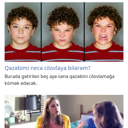
Qəzəbimi necə cilovlaya bilərəm?
Burada gətirilən beş ayə sənə qəzəbini cilovlamağa
kömək edəcək.