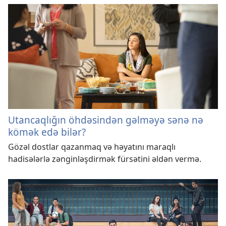
Utancaqlığın öhdəsindən gəlməyə sənə nə
kömək edə bilər?
Gözəl dostlar qazanmaq və həyatını maraqlı
hadisələrlə zənginləşdirmək fürsətini əldən vermə.