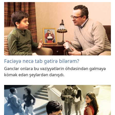
Faciəyə necə tab gətirə bilərəm?
Gənclər onlara bu vəziyyətlərin öhdəsindən gəlməyə
kömək edən şeylərdən danışdı.