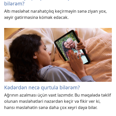
bilərəm?
Altı məsləhət narahatçılıq keçirməyin sənə ziyan yox,
xeyir gətirməsinə kömək edəcək.
Kədərdən necə qurtula bilərəm?
Ağrının azalması üçün vaxt lazımdır. Bu məqalədə təklif
olunan məsləhətləri nəzərdən keçir və fikir ver ki,
hansı məsləhətin sənə daha çox xeyri dəyə bilər.