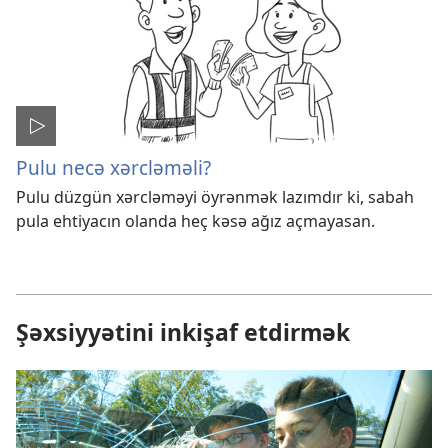
Pulu necə xərcləməli?
Pulu düzgün xərcləməyi öyrənmək lazımdır ki, sabah
pula ehtiyacın olanda heç kəsə ağız açmayasan.
Şəxsiyyətini inkişaf etdirmək