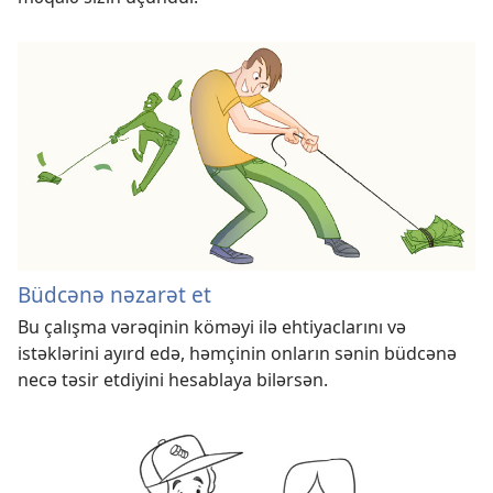
Büdcənə nəzarət et
Bu çalışma vərəqinin köməyi ilə ehtiyaclarını və
istəklərini ayırd edə, həmçinin onların sənin büdcənə
necə təsir etdiyini hesablaya bilərsən.