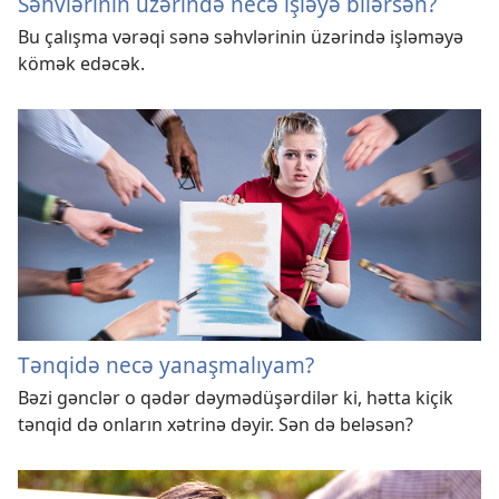
Səhvlərinin üzərində necə işləyə bilərsən?
Bu çalışma vərəqi sənə səhvlərinin üzərində işləməyə
kömək edəcək.
Tənqidə necə yanaşmalıyam?
Bəzi gənclər o qədər dəymədüşərdilər ki, hətta kiçik
tənqid də onların xətrinə dəyir. Sən də beləsən?