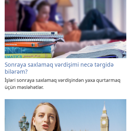
Sonraya saxlamaq vərdişimi necə tərgidə
bilərəm?
İşləri sonraya saxlamaq vərdişindən yaxa qurtarmaq
üçün məsləhətlər.