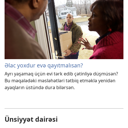
Əlac yoxdur evə qayıtmalısan?
Ayrı yaşamaq üçün evi tərk edib çətinliyə düşmüsən?
Bu məqalədəki məsləhətləri tətbiq etməklə yenidən
ayaqların üstündə dura bilərsən.
Ünsiyyət dairəsi