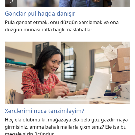
Gənclər pul haqda danışır
Pula qənaət etmək, onu düzgün xərcləmək və ona
düzgün münasibətlə bağlı məsləhətlər.
Xərclərimi necə tənzimləyim?
Heç elə olubmu ki, mağazaya elə-belə göz gəzdirməyə
girmisiniz, amma bahalı mallarla çıxmısınız? Elə isə bu
məqalə sizin üçündur.