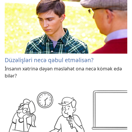
Düzəlişləri necə qəbul etməlisən?
İnsanın xətrinə dəyən məsləhət ona necə kömək edə
bilər?