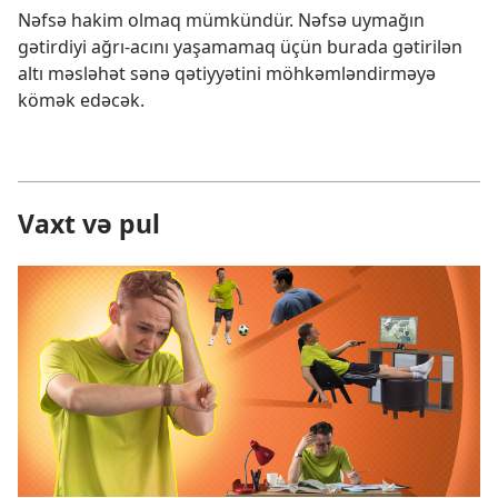
Nəfsə hakim olmaq mümkündür. Nəfsə uymağın
gətirdiyi ağrı-acını yaşamamaq üçün burada gətirilən
altı məsləhət sənə qətiyyətini möhkəmləndirməyə
kömək edəcək.
Vaxt və pul