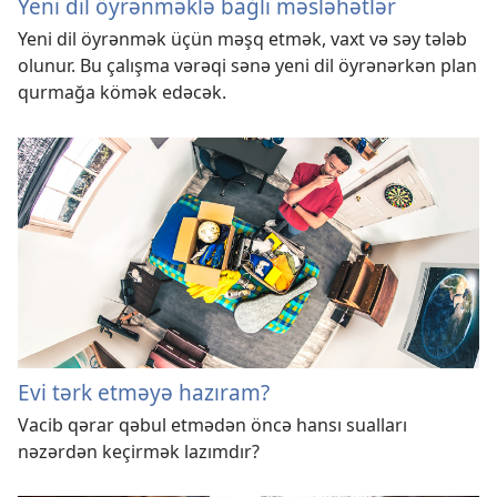
Yeni dil öyrənməklə bağlı məsləhətlər
Yeni dil öyrənmək üçün məşq etmək, vaxt və səy tələb
olunur. Bu çalışma vərəqi sənə yeni dil öyrənərkən plan
qurmağa kömək edəcək.
Evi tərk etməyə hazıram?
Vacib qərar qəbul etmədən öncə hansı sualları
nəzərdən keçirmək lazımdır?