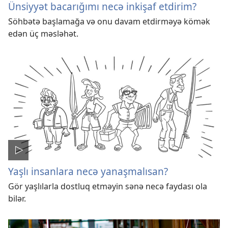
Ünsiyyət bacarığımı necə inkişaf etdirim?
Söhbətə başlamağa və onu davam etdirməyə kömək
edən üç məsləhət.
Yaşlı insanlara necə yanaşmalısan?
Gör yaşlılarla dostluq etməyin sənə necə faydası ola
bilər.