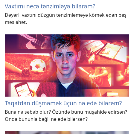
Vaxtımı necə tənzimləyə bilərəm?
Dəyərli vaxtını düzgün tənzimləməyə kömək edən beş
məsləhət.
Taqətdən düşməmək üçün nə edə bilərəm?
Buna nə səbəb olur? Özündə bunu müşahidə edirsən?
Onda bununla bağlı nə edə bilərsən?