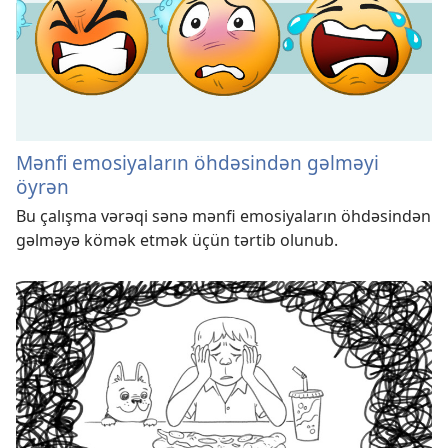
Mənfi emosiyaların öhdəsindən gəlməyi
öyrən
Bu çalışma vərəqi sənə mənfi emosiyaların öhdəsindən
gəlməyə kömək etmək üçün tərtib olunub.