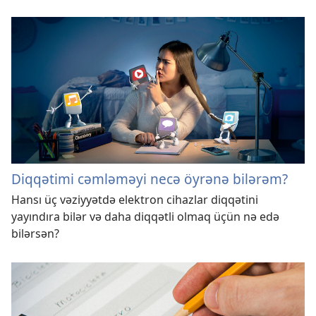
Diqqətimi cəmləməyi necə öyrənə bilərəm?
Hansı üç vəziyyətdə elektron cihazlar diqqətini
yayındıra bilər və daha diqqətli olmaq üçün nə edə
bilərsən?