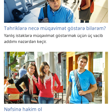
Təhriklərə necə müqavimət göstərə bilərəm?
Yanlış istəklərə müqavimət göstərmək üçün üç vacib
addımı nəzərdən keçir.
Nəfsinə hakim ol