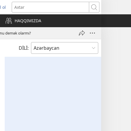
l ol
ni
Axtar
ncərə
HAQQIMIZDA
lır)
unu demək olarmı?
DİLİ: