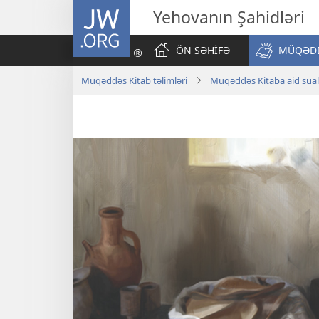
JW.ORG
Yehovanın Şahidləri
ÖN SƏHİFƏ
MÜQƏDD
Müqəddəs Kitab təlimləri
Müqəddəs Kitaba aid sual