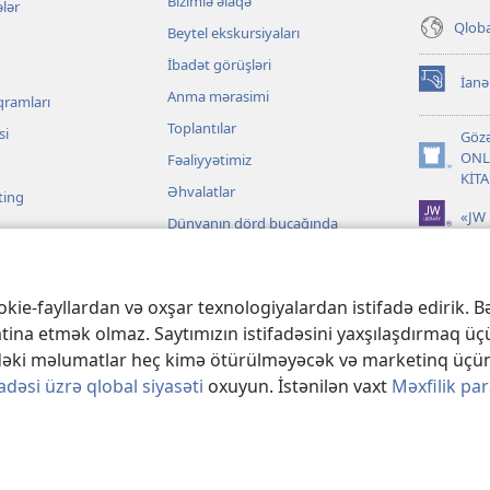
Bizimlə əlaqə
ələr
Qloba
Beytel ekskursiyaları
İbadət görüşləri
İanə
(yeni
Anma mərasimi
qramları
pəncərə
Toplantılar
açılır)
si
Gözə
ONL
Fəaliyyətimiz
(yeni
KİT
pəncərə
Əhvalatlar
ting
açılır)
«JW 
Dünyanın dörd bucağında
lar
kie-fayllardan və oxşar texnologiyalardan istifadə edirik. Bə
tina etmək olmaz. Saytımızın istifadəsini yaxşılaşdırmaq üçü
e-dəki məlumatlar heç kimə ötürülməyəcək və marketinq üçün
adəsi üzrə qlobal siyasəti
oxuyun. İstənilən vaxt
Məxfilik pa
 and Tract Society of Pennsylvania.
İSTİFADƏ ŞƏRTLƏRİ
|
MƏXFİLİK SİY