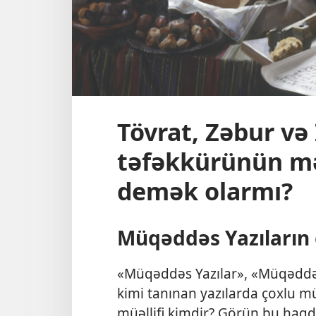
Tövrat, Zəbur və 
təfəkkürünün m
demək olarmı?
Müqəddəs Yazıların 
«Müqəddəs Yazılar», «Müqəddəs 
kimi tanınan yazılarda çoxlu mü
müəllifi kimdir? Görün bu haq