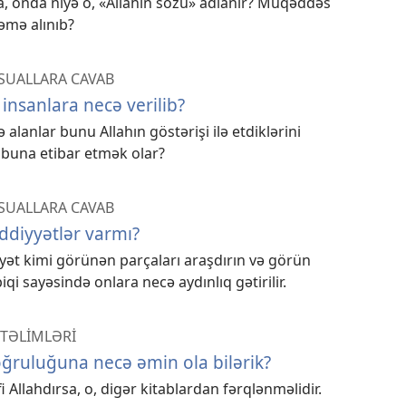
a, onda niyə o, «Allahın sözü» adlanır? Müqəddəs
ləmə alınıb?
SUALLARA CAVAB
 insanlara necə verilib?
lanlar bunu Allahın göstərişi ilə etdiklərini
a buna etibar etmək olar?
SUALLARA CAVAB
ddiyyətlər varmı?
ət kimi görünən parçaları araşdırın və görün
qi sayəsində onlara necə aydınlıq gətirilir.
TƏLİMLƏRİ
ğruluğuna necə əmin ola bilərik?
 Allahdırsa, o, digər kitablardan fərqlənməlidir.