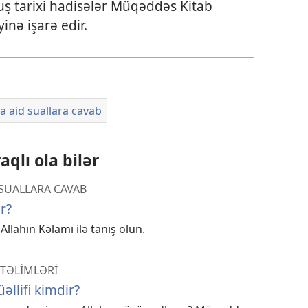
ş tarixi hadisələr Müqəddəs Kitab
inə işarə edir.
 aid suallara cavab
qlı ola bilər
SUALLARA CAVAB
r?
lahın Kəlamı ilə tanış olun.
TƏLİMLƏRİ
llifi kimdir?