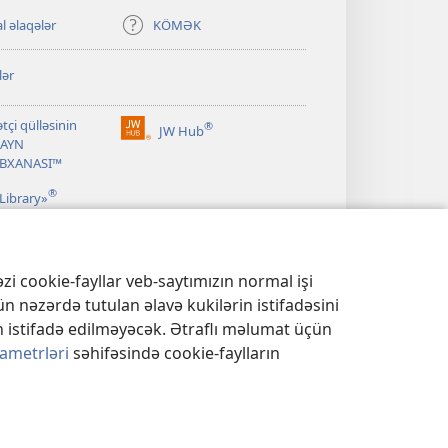
l əlaqələr
KÖMƏK
lər
tçi qülləsinin
®
JW Hub
(yeni
AYN
pəncərə
ABXANASI™
açılır)
®
Library»
zi cookie-fayllar veb-saytımızın normal işi
n nəzərdə tutulan əlavə kukilərin istifadəsini
 istifadə edilməyəcək. Ətraflı məlumat üçün
rametrləri
səhifəsində cookie-faylların
ASƏTİ
|
MƏXFİLİK PARAMETRLƏRİ