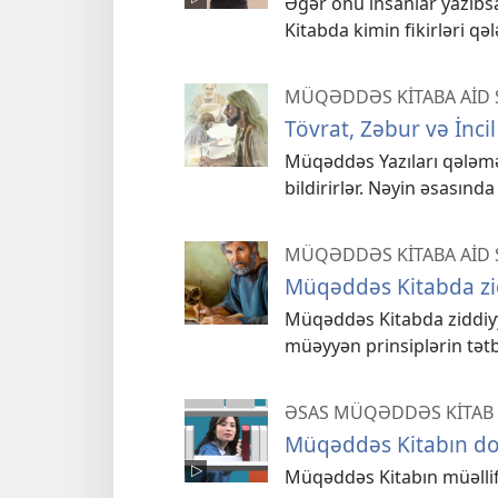
Əgər onu insanlar yazıbs
Kitabda kimin fikirləri qə
MÜQƏDDƏS KİTABA AİD 
Tövrat, Zəbur və İncil
Müqəddəs Yazıları qələmə a
bildirirlər. Nəyin əsasınd
MÜQƏDDƏS KİTABA AİD 
Müqəddəs Kitabda zi
Müqəddəs Kitabda ziddiyy
müəyyən prinsiplərin tətbi
ƏSAS MÜQƏDDƏS KİTAB 
Müqəddəs Kitabın do
Müqəddəs Kitabın müəllifi