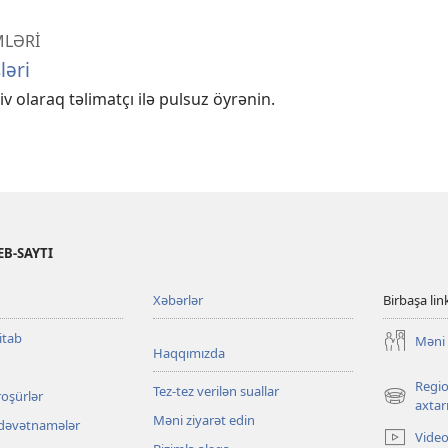
MLƏRİ
ləri
v olaraq təlimatçı ilə pulsuz öyrənin.
B-SAYTI
Xəbərlər
Birbaşa lin
itab
Məni 
Haqqımızda
Regio
Tez-tez verilən suallar
roşürlər
(yeni
axtarı
Məni ziyarət edin
pəncərə
 dəvətnamələr
Video
açılır)