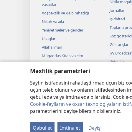
Silsilə məqal
vəsaitlər
Jurnallar
Xoşbəxtlik və qəlb rahatlığı
İş dəftəri
Nikah və ailə
Toplantı pro
Yeniyetmələr və gənclər
Söz göstərici
Uşaqlar
Göstərişlər
Allaha iman
JW Broadcas
Müqəddəs Kitab və elm
Videolar
Müqəddəs Kitab və tarix
Məxfilik parametrləri
Musiqi
Audiotamaşa
Saytın istifadəsini rahatlaşdırmaq üçün biz coo
Bədii qiraət
üçün tələb olunur və onların istifadəsindən im
qəbul edə və ya imtina edə bilərsiniz. Cooki
Cookie-faylların və oxşar texnologiyaların istif
parametrlərini dəyişə bilərsiniz bilərsiniz.
Copyright
© 2026 Watch Tower Bible
Qəbul et
İmtina et
Dəyiş