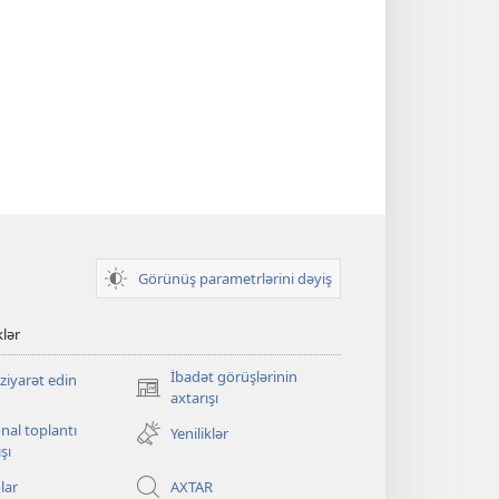
Görünüş parametrlərini dəyiş
klər
İbadət görüşlərinin
ziyarət edin
(yeni
axtarışı
pəncərə
nal toplantı
Yeniliklər
açılır)
şı
lar
AXTAR