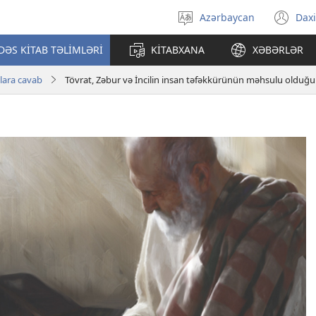
Azərbaycan
Daxi
Dili
(ye
seçin
pə
ƏS KİTAB TƏLİMLƏRİ
KİTABXANA
XƏBƏRLƏR
açı
lara cavab
Tövrat, Zəbur və İncilin insan təfəkkürünün məhsulu olduğ