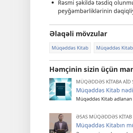
Rəsmi şəkildə təsdiq olunmu
peyğəmbərliklərinin dəqiqliy
Əlaqəli mövzular
Müqəddəs Kitab
Müqəddəs Kitaba
Həmçinin sizin üçün mara
MÜQƏDDƏS KİTABA AİD 
Müqəddəs Kitab nədi
Müqəddəs Kitab adlanan Al
ƏSAS MÜQƏDDƏS KİTAB 
Müqəddəs Kitabın müə