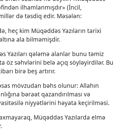
əfindən ilhamlanmışdır» (İncil,
millər də təsdiq edir. Məsələn:
ə, heç kim Müqəddəs Yazıların tarixi
ltına ala bilməmişdir.
dəs Yazıları qələmə alanlar bunu təmiz
a öz səhvlərini belə açıq söyləyirdilər. Bu
arı birə beş artırır.
əsas mövzudan bəhs olunur: Allahın
nlığına bəraət qazandırılması və
itəsilə niyyətlərini həyata keçirilməsi.
 baxmayaraq, Müqəddəs Yazılarda elmə
.