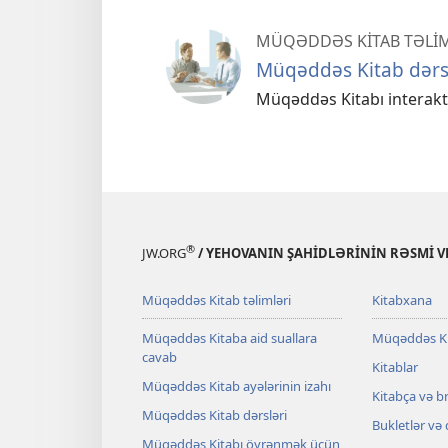
MÜQƏDDƏS KİTAB TƏLİ
Müqəddəs Kitab dərs
Müqəddəs Kitabı interakti
®
JW.ORG
/ YEHOVANIN ŞAHİDLƏRİNİN RƏSMİ VE
Müqəddəs Kitab təlimləri
Kitabxana
Müqəddəs Kitaba aid suallara
Müqəddəs K
cavab
Kitablar
Müqəddəs Kitab ayələrinin izahı
Kitabça və b
Müqəddəs Kitab dərsləri
Bukletlər və
Müqəddəs Kitabı öyrənmək üçün