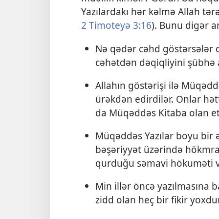
Yazılardakı hər kəlmə Allah tər
2 Timoteyə 3:16
). Bunu digər a
Nə qədər cəhd göstərsələr d
cəhətdən dəqiqliyini şübhə a
Allahın göstərişi ilə Müqəd
ürəkdən edirdilər. Onlar hətt
da Müqəddəs Kitaba olan etib
Müqəddəs Yazılar boyu bir 
bəşəriyyət üzərində hökmra
qurduğu səmavi hökuməti vas
Min illər öncə yazılmasına
zidd olan heç bir fikir yoxdur