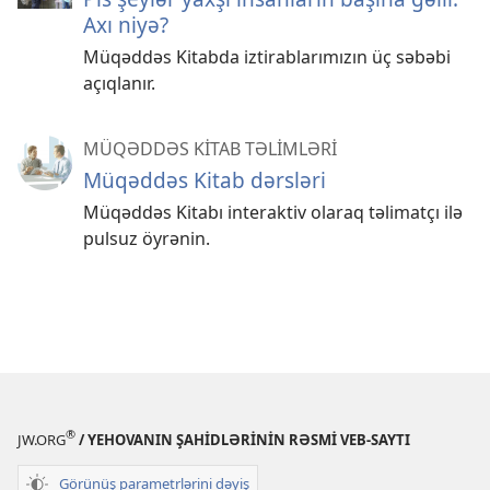
Axı niyə?
Müqəddəs Kitabda iztirablarımızın üç səbəbi
açıqlanır.
MÜQƏDDƏS KİTAB TƏLİMLƏRİ
Müqəddəs Kitab dərsləri
Müqəddəs Kitabı interaktiv olaraq təlimatçı ilə
pulsuz öyrənin.
®
JW.ORG
/ YEHOVANIN ŞAHİDLƏRİNİN RƏSMİ VEB-SAYTI
Görünüş parametrlərini dəyiş