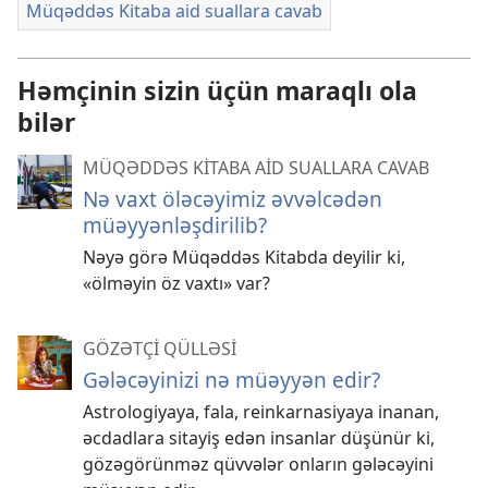
Müqəddəs Kitaba aid suallara cavab
Həmçinin sizin üçün maraqlı ola
bilər
MÜQƏDDƏS KİTABA AİD SUALLARA CAVAB
Nə vaxt öləcəyimiz əvvəlcədən
müəyyənləşdirilib?
Nəyə görə Müqəddəs Kitabda deyilir ki,
«ölməyin öz vaxtı» var?
GÖZƏTÇİ QÜLLƏSİ
Gələcəyinizi nə müəyyən edir?
Astrologiyaya, fala, reinkarnasiyaya inanan,
əcdadlara sitayiş edən insanlar düşünür ki,
gözəgörünməz qüvvələr onların gələcəyini