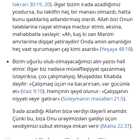
təkrarı 30:19, 20
). Əgər bizim iradə azadlığımız
yoxdursa, bu təklifin heç bir mənası olmazdı, hətta
bunu qəddarlıq adlandırmaq olardı. Allah bizi Onun
tələblərinə riayət etməyə məcbur etmir, əksinə,
məhəbbətlə səsləyir: «Ah, kaş ki sən Mənim
əmrlərimə diqqət yetirəydin! Onda əmin-amanlığın
heç vaxt qurumayan çay kimi axardı» (
Yeşaya 48:18
).
Bizim uğurlu olub-olmayacağımızı alın yazısı həll
etmir. Əgər biz nədəsə müvəffəqiyyət qazanmaq
istəyiriksə, çox çalışmalıyıq. Müqəddəs Kitabda
deyilir: «Çalışmaq üçün nə bacarırsan, var gücünlə
et» (
Vaiz 9:10
). Həmçinin qeyd olunur: «Çalışqanın
niyyəti xeyir gətirər» (
Süleymanın məsəlləri 21:5
).
İradə azadlığı Allahın bizə verdiyi dəyərli ənamdır.
Çünki bu, bizə Onu ürəyimizdən gəldiyi üçün
sevdiyimizi sübut etməyə imkan verir (
Matta 22:37
).