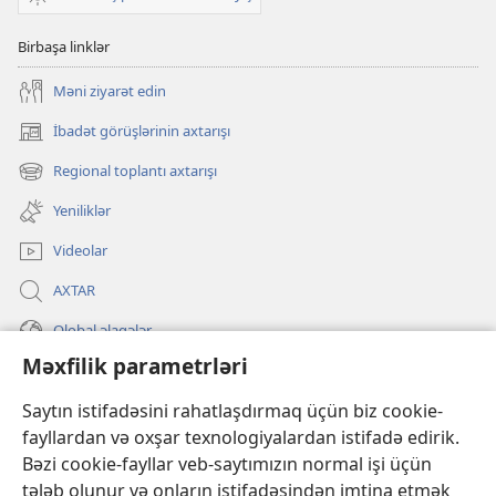
Birbaşa linklər
Məni ziyarət edin
İbadət görüşlərinin axtarışı
(yeni
pəncərə
Regional toplantı axtarışı
(yeni
açılır)
pəncərə
Yeniliklər
açılır)
Videolar
AXTAR
Qlobal əlaqələr
Məxfilik parametrləri
KÖMƏK
Saytın istifadəsini rahatlaşdırmaq üçün biz cookie-
İanələr
fayllardan və oxşar texnologiyalardan istifadə edirik.
(yeni
pəncərə
Bəzi cookie-fayllar veb-saytımızın normal işi üçün
açılır)
Gözətçi qülləsinin ONLAYN KİTABXANASI™
tələb olunur və onların istifadəsindən imtina etmək