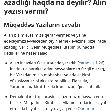
azadlığı haqda nə deyilir? Alın
yazısı varmı?
Müqəddəs Yazıların cavabı
Allah bizim əvəzimizə qərar vermək və ya nə
edəcəyimizi əvvəlcədən təyin etmək əvəzinə, bizə iradə
azadlığı verib. Gəlin Müqəddəs Kitabın bu haqda
dediklərinə nəzər salaq.
Allah insanları Öz surətində yaradıb (
Yaradılış 1:26
).
İnstinktlə hərəkət edən heyvanlardan fərqli olaraq,
biz Yaradanımızın məhəbbət və ədalət kimi
xüsusiyyətlərini əks etdirə bilirik. Eləcə də,
Yaradanımız kimi, biz də iradə azadlığına sahibik.
Demək olar ki, gələcəyimizi özümüz müəyyən edə
bilərik. Müqəddəs Kitab bizi Allahın əmrlərinə riayət
etməklə həyatı seçməyə təşviq edir (
Qanunun