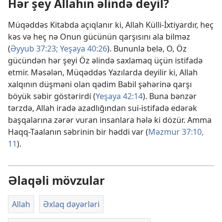
Hər şey Allahın əlində deyil?
Müqəddəs Kitabda açıqlanır ki, Allah Külli-İxtiyardır, heç
kəs və heç nə Onun gücünün qarşısını ala bilməz
(
Əyyub 37:23;
Yeşaya 40:26
). Bununla belə, O, Öz
gücündən hər şeyi Öz əlində saxlamaq üçün istifadə
etmir. Məsələn, Müqəddəs Yazılarda deyilir ki, Allah
xalqının düşməni olan qədim Babil şəhərinə qarşı
böyük səbir göstərirdi (
Yeşaya 42:14
). Buna bənzər
tərzdə, Allah iradə azadlığından sui-istifadə edərək
başqalarına zərər vuran insanlara hələ ki dözür. Amma
Haqq-Taalanın səbrinin bir həddi var (
Məzmur 37:10,
11
).
Əlaqəli mövzular
Allah
Əxlaq dəyərləri