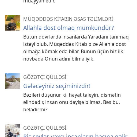
müəyyən edir.
MÜQƏDDƏS KİTABIN ƏSAS TƏLİMLƏRİ
Allahla dost olmaq mümkündür?
Bütün dövrlərdə insanlarda Yaradanı tanımaq
istəyi olub. Müqəddəs Kitab bizə Allahla dost
olmağa kömək edə bilər. Bunun üçün biz ilk
növbədə Onun adını bilməliyik.
GÖZƏTÇİ QÜLLƏSİ
Gələcəyiniz seçiminizdir!
Bəziləri düşünür ki, həyat taleyin, qismətin
əlindədir, insan onu dəyişə bilməz. Bəs bu,
belədirmi?
GÖZƏTÇİ QÜLLƏSİ
Pis şeylər yaxşı insanların başına gəlir.