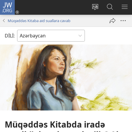
JW.ORG
Daxil
ol
Saytın
JW.ORG-
ME
(yeni
dilini
da
GÖ
Müqəddəs Kitaba aid suallara cavab
pəncərə
dəyiş
axtarın
açılır)
DİLİ:
Müqəddəs Kitabda iradə