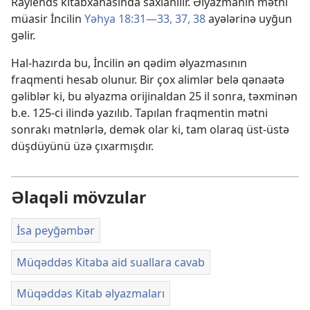
Raylends kitabxanasında saxlanılır. Əlyazmanın mətni
müasir İncilin
Yəhya 18:31—33,
37, 38
ayələrinə uyğun
gəlir.
Hal-hazırda bu, İncilin ən qədim əlyazmasının
fraqmenti hesab olunur. Bir çox alimlər belə qənaətə
gəliblər ki, bu əlyazma orijinaldan 25 il sonra, təxminən
b.e. 125-ci ilində yazılıb. Tapılan fraqmentin mətni
sonrakı mətnlərlə, demək olar ki, tam olaraq üst-üstə
düşdüyünü üzə çıxarmışdır.
Əlaqəli mövzular
İsa peyğəmbər
Müqəddəs Kitaba aid suallara cavab
Müqəddəs Kitab əlyazmaları