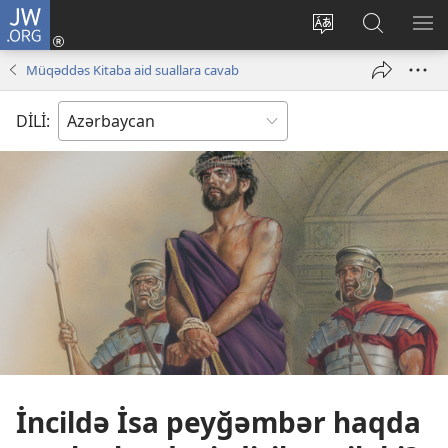
JW.ORG
Daxil
ol
Saytın
JW.ORG-
ME
(yeni
dilini
da
GÖ
Müqəddəs Kitaba aid suallara cavab
pəncərə
dəyiş
axtarın
açılır)
DİLİ:
İncildə İsa peyğəmbər haqda