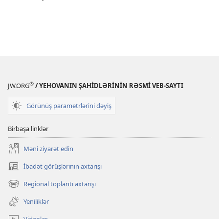
®
JW.ORG
/ YEHOVANIN ŞAHİDLƏRİNİN RƏSMİ VEB-SAYTI
Görünüş parametrlərini dəyiş
Birbaşa linklər
Məni ziyarət edin
İbadət görüşlərinin axtarışı
(yeni
pəncərə
Regional toplantı axtarışı
(yeni
açılır)
pəncərə
Yeniliklər
açılır)
Videolar