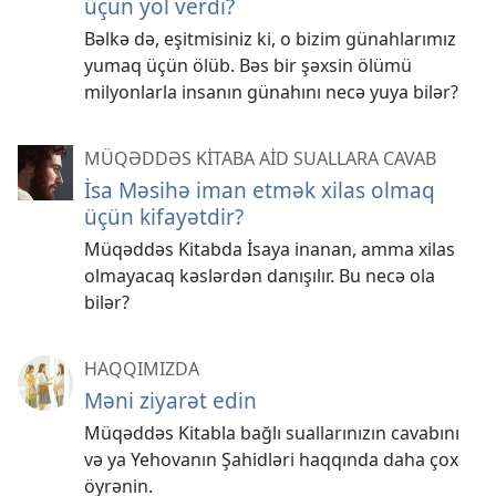
üçün yol verdi?
Bəlkə də, eşitmisiniz ki, o bizim günahlarımız
yumaq üçün ölüb. Bəs bir şəxsin ölümü
milyonlarla insanın günahını necə yuya bilər?
MÜQƏDDƏS KİTABA AİD SUALLARA CAVAB
İsa Məsihə iman etmək xilas olmaq
üçün kifayətdir?
Müqəddəs Kitabda İsaya inanan, amma xilas
olmayacaq kəslərdən danışılır. Bu necə ola
bilər?
HAQQIMIZDA
Məni ziyarət edin
Müqəddəs Kitabla bağlı suallarınızın cavabını
və ya Yehovanın Şahidləri haqqında daha çox
öyrənin.