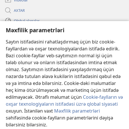
AXTAR
Qlobal əlaqələr
Məxfilik parametrləri
KÖMƏK
Saytın istifadəsini rahatlaşdırmaq üçün biz cookie-
İanələr
(yeni
fayllardan və oxşar texnologiyalardan istifadə edirik.
pəncərə
Bəzi cookie-fayllar veb-saytımızın normal işi üçün
açılır)
Gözətçi qülləsinin ONLAYN KİTABXANASI™
tələb olunur və onların istifadəsindən imtina etmək
(yeni
olmaz. Saytımızın istifadəsini yaxşılaşdırmaq üçün
pəncərə
®
JW Hub
açılır)
nəzərdə tutulan əlavə kukilərin istifadəsini qəbul edə
(yeni
pəncərə
və ya imtina edə bilərsiniz. Cookie-dəki məlumatlar
®
«JW Library»
açılır)
heç kimə ötürülməyəcək və marketinq üçün istifadə
edilməyəcək. Ətraflı məlumat üçün
Cookie-faylların və
oxşar texnologiyaların istifadəsi üzrə qlobal siyasəti
oxuyun. İstənilən vaxt
Məxfilik parametrləri
Copyright
© 2026 Watch Tower Bible and Tract Society of Pennsylvania.
səhifəsində cookie-faylların parametrlərini dəyişə
İSTİFADƏ ŞƏRTLƏRİ
|
MƏXFİLİK SİYASƏTİ
|
MƏXFİLİK
bilərsiniz bilərsiniz.
PARAMETRLƏRİ