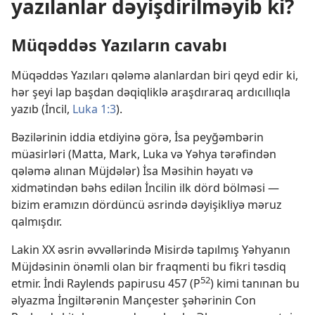
yazılanlar dəyişdirilməyib ki?
Müqəddəs Yazıların cavabı
Müqəddəs Yazıları qələmə alanlardan biri qeyd edir ki,
hər şeyi lap başdan dəqiqliklə araşdıraraq ardıcıllıqla
yazıb (İncil,
Luka 1:3
).
Bəzilərinin iddia etdiyinə görə, İsa peyğəmbərin
müasirləri (Matta, Mark, Luka və Yəhya tərəfindən
qələmə alınan Müjdələr) İsa Məsihin həyatı və
xidmətindən bəhs edilən İncilin ilk dörd bölməsi —
bizim eramızın dördüncü əsrində dəyişikliyə məruz
qalmışdır.
Lakin XX əsrin əvvəllərində Misirdə tapılmış Yəhyanın
Müjdəsinin önəmli olan bir fraqmenti bu fikri təsdiq
52
etmir. İndi Raylends papirusu 457 (P
) kimi tanınan bu
əlyazma İngiltərənin Mançester şəhərinin Con