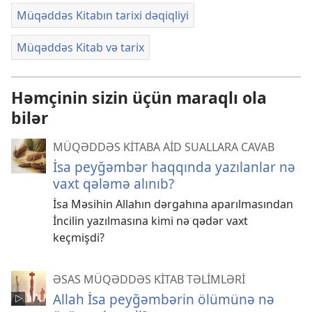
Müqəddəs Kitabın tarixi dəqiqliyi
Müqəddəs Kitab və tarix
Həmçinin sizin üçün maraqlı ola
bilər
MÜQƏDDƏS KİTABA AİD SUALLARA CAVAB
İsa peyğəmbər haqqında yazılanlar nə
vaxt qələmə alınıb?
İsa Məsihin Allahın dərgahına aparılmasından
İncilin yazılmasına kimi nə qədər vaxt
keçmişdi?
ƏSAS MÜQƏDDƏS KİTAB TƏLİMLƏRİ
Allah İsa peyğəmbərin ölümünə nə