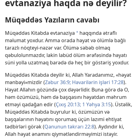
evtanaziya haqda nə deyilir?
Müqəddəs Yazıların cavabı
Müqəddəs Kitabda evtanaziya
haqqında ətraflı
a
məlumat yoxdur. Amma orada həyat və ölümlə bağlı
tarazlı nöqteyi-nəzər var. Ölümə səbəb olmaq
qəbulolunmazdır, lakin labüd ölüm ərəfəsində həyatı
süni yolla uzatmaq barədə də heç bir göstəriş yoxdur.
Müqəddəs Kitabda deyilir ki, Allah Yaradanımız, «həyat
mənbəyi»mizdir (
Zəbur 36:9;
Həvarilərin işləri 17:28
).
Həyat Allahın gözündə çox dəyərlidir. Buna görə də O,
həm özümüzü, həm də başqasını həyatdan məhrum
etməyi qadağan edir (
Çıxış 20:13;
1 Yəhya 3:15
). Üstəlik,
Müqəddəs Kitabda buyrulur ki, özümüzün və
başqalarının həyatını qorumaq üçün lazımi ehtiyat
tədbirləri görək (
Qanunun təkrarı 22:8
). Aydındır ki,
Allah həyat ənamını qiymətləndirməyimizi istəyir.