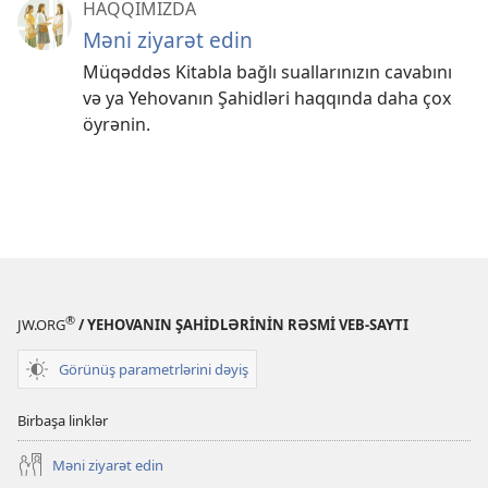
HAQQIMIZDA
Məni ziyarət edin
Müqəddəs Kitabla bağlı suallarınızın cavabını
və ya Yehovanın Şahidləri haqqında daha çox
öyrənin.
®
JW.ORG
/ YEHOVANIN ŞAHİDLƏRİNİN RƏSMİ VEB-SAYTI
Görünüş parametrlərini dəyiş
Birbaşa linklər
Məni ziyarət edin