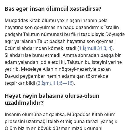
Bəs əgər insan ölümcül xəstədirsə?
Müqəddəs Kitab ölümü yaxınlaşan insanın belə
həyatına son qoyulmasına haqq qazandırmır. İsrailin
padşahı Talutun nümunəsi bu fikri təsdiqləyir. Döyüşdə
ağır yaralanan Talut padşah həyatına son qoyması
üçün silahdarından kömək istədi (
1 İşmuil 31:3, 4
).
Silahdarı isə bunu etmədi. Amma sonradan başqa bir
adam yalandan iddia etdi ki, Talutun bu istəyini yerinə
yetirib. Məsələyə Allahın nöqteyi-nəzəriylə baxan
Davud peyğəmbər həmin adamı qan tökməkdə
təqsirkar bildi (
2 İşmuil 1:6—16
).
Həyat nəyin bahasına olursa-olsun
uzadılmalıdır?
İnsanın ölümünə az qalıbsa, Müqəddəs Kitab ölüm
prosesini uzatmağı tələb etmir, buna tarazlı yanaşır.
Ölüm bizim ən böyük düşmənimizdir, günahlı