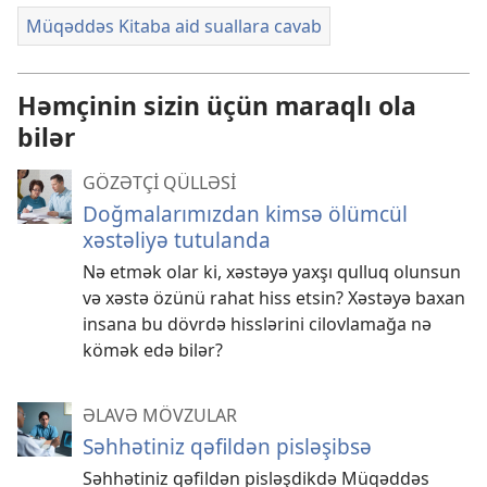
Müqəddəs Kitaba aid suallara cavab
Həmçinin sizin üçün maraqlı ola
bilər
GÖZƏTÇİ QÜLLƏSİ
Doğmalarımızdan kimsə ölümcül
xəstəliyə tutulanda
Nə etmək olar ki, xəstəyə yaxşı qulluq olunsun
və xəstə özünü rahat hiss etsin? Xəstəyə baxan
insana bu dövrdə hisslərini cilovlamağa nə
kömək edə bilər?
ƏLAVƏ MÖVZULAR
Səhhətiniz qəfildən pisləşibsə
Səhhətiniz qəfildən pisləşdikdə Müqəddəs