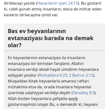
dirildəcəyi yazılıb (
Həvarilərin işləri 24:15
). Bu göstərir
ki, ciddi günah etmiş insanların, eləcə də intihar edən
kəslərin diriləcəyinə ümid var.
Bəs ev heyvanlarının
evtanaziyası barədə nə demək
olar?
Ev heyvanlarının evtanaziyası ilə insanların
evtanaziyası bir-birindən fərqlənir. Allahın
insanlara verdiyi əbədi həyat ümidinin heyvanlara
aidiyyəti yoxdur (
Romalılara 6:23;
2 Butrus 2:12
).
Müqəddəs Kitab heyvanlarla amansız rəftarı
mühakimə etsə də, orada insanlara heyvanlar
üzərində səlahiyyət verildiyi deyilir (
Yaradılış 9:3
).
Allah bizdən heyvanlara şəfqətlə qayğı
göstərməyimizi istəyir. Bu, o deməkdir ki, heyvanı