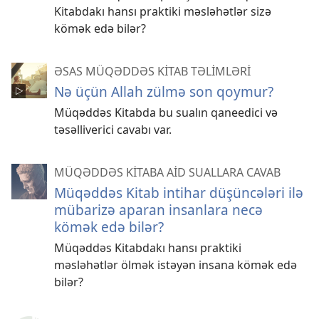
Kitabdakı hansı praktiki məsləhətlər sizə
kömək edə bilər?
ƏSAS MÜQƏDDƏS KİTAB TƏLİMLƏRİ
Nə üçün Allah zülmə son qoymur?
Müqəddəs Kitabda bu sualın qaneedici və
təsəlliverici cavabı var.
MÜQƏDDƏS KİTABA AİD SUALLARA CAVAB
Müqəddəs Kitab intihar düşüncələri ilə
mübarizə aparan insanlara necə
kömək edə bilər?
Müqəddəs Kitabdakı hansı praktiki
məsləhətlər ölmək istəyən insana kömək edə
bilər?