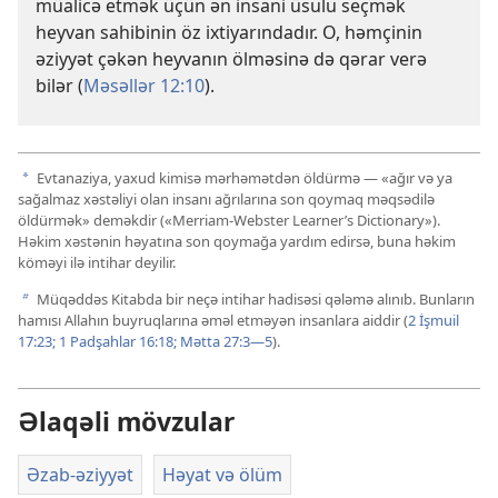
müalicə etmək üçün ən insani üsulu seçmək
heyvan sahibinin öz ixtiyarındadır. O, həmçinin
əziyyət çəkən heyvanın ölməsinə də qərar verə
bilər (
Məsəllər 12:10
).
Evtanaziya, yaxud kimisə mərhəmətdən öldürmə — «ağır və ya
a
sağalmaz xəstəliyi olan insanı ağrılarına son qoymaq məqsədilə
öldürmək» deməkdir («Merriam-Webster Learner’s Dictionary»).
Həkim xəstənin həyatına son qoymağa yardım edirsə, buna həkim
köməyi ilə intihar deyilir.
Müqəddəs Kitabda bir neçə intihar hadisəsi qələmə alınıb. Bunların
b
hamısı Allahın buyruqlarına əməl etməyən insanlara aiddir (
2 İşmuil
17:23;
1 Padşahlar 16:18;
Mətta 27:3—5
).
Əlaqəli mövzular
Əzab-əziyyət
Həyat və ölüm