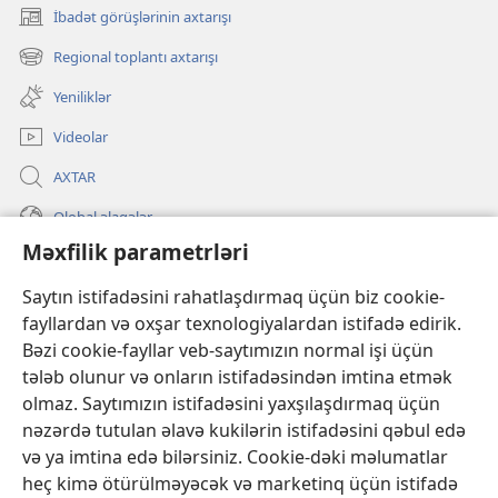
İbadət görüşlərinin axtarışı
(yeni
pəncərə
Regional toplantı axtarışı
(yeni
açılır)
pəncərə
Yeniliklər
açılır)
Videolar
AXTAR
Qlobal əlaqələr
Məxfilik parametrləri
KÖMƏK
Saytın istifadəsini rahatlaşdırmaq üçün biz cookie-
İanələr
fayllardan və oxşar texnologiyalardan istifadə edirik.
(yeni
pəncərə
Bəzi cookie-fayllar veb-saytımızın normal işi üçün
açılır)
Gözətçi qülləsinin ONLAYN KİTABXANASI™
tələb olunur və onların istifadəsindən imtina etmək
(yeni
olmaz. Saytımızın istifadəsini yaxşılaşdırmaq üçün
pəncərə
®
JW Hub
açılır)
nəzərdə tutulan əlavə kukilərin istifadəsini qəbul edə
(yeni
və ya imtina edə bilərsiniz. Cookie-dəki məlumatlar
pəncərə
®
«JW Library»
açılır)
heç kimə ötürülməyəcək və marketinq üçün istifadə