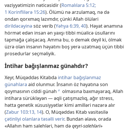
vəziyyətimizin nəticəsidir (
Romalılara 5:12;
1 Korinflilərə 15:26
). Ölümü nə arzulamaq, nə də
ondan qorxmaq lazımdır, çünki Allah ölüləri
dirildəcəyinə
söz verib (
Yəhya 6:39, 40
). Həyat ənamına
hörmət edən insan ən yaxşı tibbi müalicə üsullarını
tapmağa çalışacaq. Amma bu, o demək deyil ki, ölmək
üzrə olan insanın həyatını boş yerə uzatmaq üçün tibbi
prosedurlar seçməliyik.
İntihar bağışlanmaz günahdır?
Xeyr, Müqəddəs Kitabda
intihar bağışlanmaz
günahlara
aid olunmur. İnsanın öz həyatına son
qoymasının ciddi günah
olmasına baxmayaraq, Allah
b
intihara sürükləyən — əqli çatışmazlıq, ağır stress,
hətta genetik xüsusiyyətlər kimi amilləri nəzərə alır
(
Zəbur 103:13, 14
). O, Müqəddəs Kitab vasitəsilə
çətinliyi olanlara təsəlli verir
. Bundan əlavə, orada
«Allahın həm salehləri, həm də
qeyri-salehləri
»