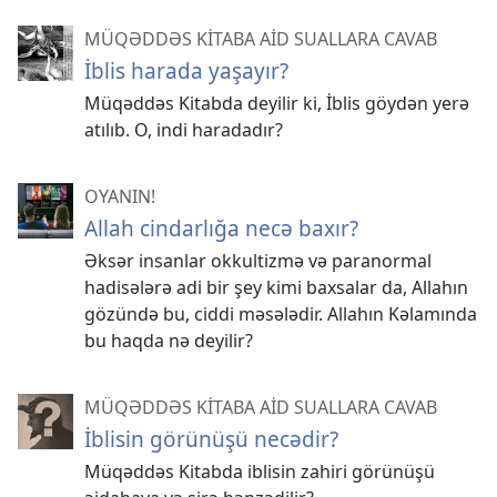
MÜQƏDDƏS KİTABA AİD SUALLARA CAVAB
İblis harada yaşayır?
Müqəddəs Kitabda deyilir ki, İblis göydən yerə
atılıb. O, indi haradadır?
OYANIN!
Allah cindarlığa necə baxır?
Əksər insanlar okkultizmə və paranormal
hadisələrə adi bir şey kimi baxsalar da, Allahın
gözündə bu, ciddi məsələdir. Allahın Kəlamında
bu haqda nə deyilir?
MÜQƏDDƏS KİTABA AİD SUALLARA CAVAB
İblisin görünüşü necədir?
Müqəddəs Kitabda iblisin zahiri görünüşü