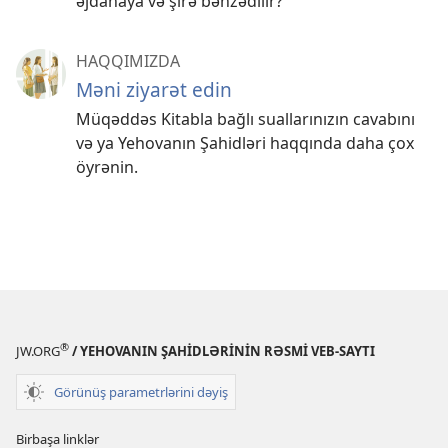
əjdahaya və şirə bənzədilir?
HAQQIMIZDA
Məni ziyarət edin
Müqəddəs Kitabla bağlı suallarınızın cavabını
və ya Yehovanın Şahidləri haqqında daha çox
öyrənin.
®
JW.ORG
/ YEHOVANIN ŞAHİDLƏRİNİN RƏSMİ VEB-SAYTI
Görünüş parametrlərini dəyiş
Birbaşa linklər