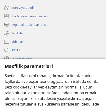
Məni ziyarət edin
İbadət görüşlərinin axtarışı
(yeni
pəncərə
Regional toplantı axtarışı
(yeni
açılır)
pəncərə
Yeniliklər
açılır)
Videolar
AXTAR
Qlobal əlaqələr
Məxfilik parametrləri
KÖMƏK
Saytın istifadəsini rahatlaşdırmaq üçün biz cookie-
İanələr
fayllardan və oxşar texnologiyalardan istifadə edirik.
(yeni
pəncərə
Bəzi cookie-fayllar veb-saytımızın normal işi üçün
açılır)
Gözətçi qülləsinin ONLAYN KİTABXANASI™
tələb olunur və onların istifadəsindən imtina etmək
(yeni
olmaz. Saytımızın istifadəsini yaxşılaşdırmaq üçün
pəncərə
®
JW Hub
açılır)
nəzərdə tutulan əlavə kukilərin istifadəsini qəbul edə
(yeni