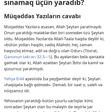
sınamaq üçün yaradıb?
Müqəddəs Yazıların cavabı
Müqəddəs Yazılara əsasən, Allah Şeytan yaratmayıb.
Onun yaratdığı mələklərdən biri
sonradan
özü Şeytan
oldu. Müqəddəs Yazılarda Allah-Taala haqda deyilir ki,
«bütün yolları haqdır, sadiq Allahdır, heç zaman
haqsızlıq etməz, adil və doğru olan Odur» (Tövrat,
Qanunun təkrarı 32:3—5
). Bu ayələrdən belə qənaətə
gəlmək olar ki, Allah əzəldən Şeytan İblisi də kamil və
qüsursuz yaratmışdı.
Yəhya 8:44
ayəsində İsa peyğəmbər deyir ki, Şeytan
«həqiqətə bağlı
qalmadı
». Deməli, bir vaxt o, saleh və
nöqsansız idi.
Yehovanın yaratdığı bütün şüurlu varlıqlar kimi,
sonradan Şeytan olan bu mələyin də xeyirlə şər