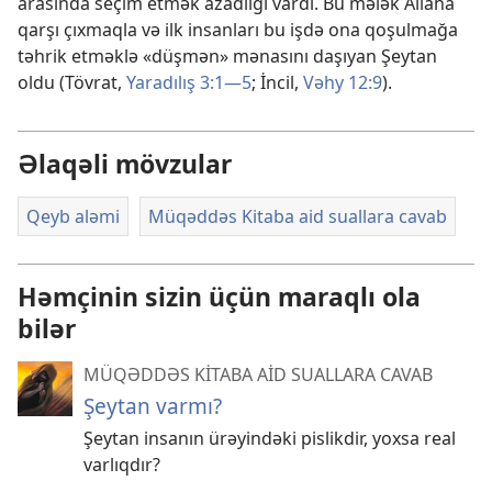
arasında seçim etmək azadlığı vardı. Bu mələk Allaha
qarşı çıxmaqla və ilk insanları bu işdə ona qoşulmağa
təhrik etməklə «düşmən» mənasını daşıyan Şeytan
oldu (Tövrat,
Yaradılış 3:1—5
; İncil,
Vəhy 12:9
).
Əlaqəli mövzular
Qeyb aləmi
Müqəddəs Kitaba aid suallara cavab
Həmçinin sizin üçün maraqlı ola
bilər
MÜQƏDDƏS KİTABA AİD SUALLARA CAVAB
Şeytan varmı?
Şeytan insanın ürəyindəki pislikdir, yoxsa real
varlıqdır?