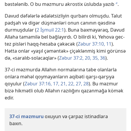
bəstələnib. O bu məzmuru akrostix üslubda yazıb
.
b
Davud dəfələrlə ədalətsizliyin qurbanı olmuşdu. Talut
padşah və digər düşmənləri onun canının qəsdinə
durmuşdular (
2 İşmuil 22:1
). Buna baxmayaraq, Davud
Allaha tamamilə bel bağlayırdı. O bilirdi ki, Yehova gec-
tez pisləri haqq-hesaba çəkəcək (
Zəbur 37:10, 11
).
Hətta onlar «yaşıl çəməntək» çiçəklənmiş kimi görünsə
də, «saralıb-solacaqlar» (
Zəbur 37:2,
20,
35, 36
).
37-ci məzmurda Allahın normalarına tabe olanlarla
onlara məhəl qoymayanların aqibəti qarşı-qarşıya
qoyulur (
Zəbur 37:16, 17,
21, 22,
27, 28
). Bu məzmur
bizə hikmətli olub Allahın razılığını qazanmağa kömək
edir.
37-ci məzmuru
oxuyun və çarpaz istinadlara
baxın.