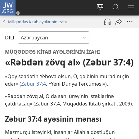
JW.ORG
Daxil
ol
Saytın
JW.ORG-
ME
(yeni
dilini
da
GÖ
Müqəddəs Kitab ayələrinin izahı
pəncərə
dəyiş
axtarın
açılır)
DİLİ:
MÜQƏDDƏS KİTAB AYƏLƏRİNİN İZAHI
«Rəbdən zövq al» (Zəbur 37:4)
«Qoy səadətin Yehova olsun, O, qəlbinin muradını çin
edər» (
Zəbur 37:4
, «Yeni Dünya Tərcüməsi»).
«Rəbdən zövq al, O da səni ürəyinin istəklərinə
çatdıracaq» (Zəbur 37:4, Müqəddəs Kitab şirkəti, 2009).
Zəbur 37:4 ayəsinin mənası
Məzmurçu istəyir ki, insanlar Allahla dostluğun