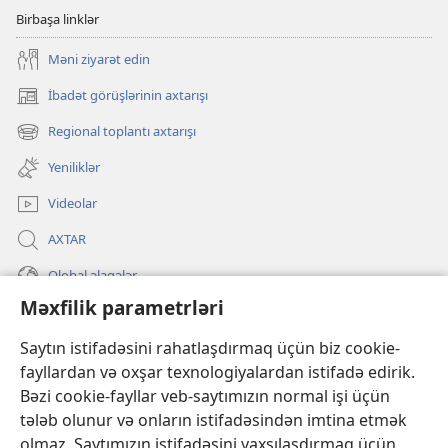
Birbaşa linklər
Məni ziyarət edin
İbadət görüşlərinin axtarışı
(yeni
pəncərə
Regional toplantı axtarışı
(yeni
açılır)
pəncərə
Yeniliklər
açılır)
Videolar
AXTAR
Qlobal əlaqələr
Məxfilik parametrləri
KÖMƏK
Saytın istifadəsini rahatlaşdırmaq üçün biz cookie-
İanələr
fayllardan və oxşar texnologiyalardan istifadə edirik.
(yeni
pəncərə
Bəzi cookie-fayllar veb-saytımızın normal işi üçün
açılır)
Gözətçi qülləsinin ONLAYN KİTABXANASI™
tələb olunur və onların istifadəsindən imtina etmək
(yeni
olmaz. Saytımızın istifadəsini yaxşılaşdırmaq üçün
pəncərə