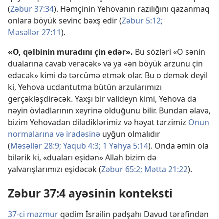
(
Zəbur 37:34
). Həmçinin Yehovanın razılığını qazanmaq
onlara böyük sevinc bəxş edir (
Zəbur 5:12;
Məsəllər 27:11
).
«O, qəlbinin muradını çin edər».
Bu sözləri «O sənin
dualarına cavab verəcək» və ya «ən böyük arzunu çin
edəcək» kimi də tərcümə etmək olar. Bu o demək deyil
ki, Yehova ucdantutma bütün arzularımızı
gerçəkləşdirəcək. Yaxşı bir valideyn kimi, Yehova da
nəyin övladlarının xeyrinə olduğunu bilir. Bundan əlavə,
bizim Yehovadan dilədiklərimiz və həyat tərzimiz
Onun
normalarına və iradəsinə
uyğun olmalıdır
(
Məsəllər 28:9;
Yaqub 4:3;
1 Yəhya 5:14
). Onda əmin ola
bilərik ki, «duaları eşidən» Allah bizim də
yalvarışlarımızı eşidəcək (
Zəbur 65:2;
Mətta 21:22
).
Zəbur 37:4 ayəsinin konteksti
37-ci məzmur
qədim İsrailin padşahı Davud tərəfindən