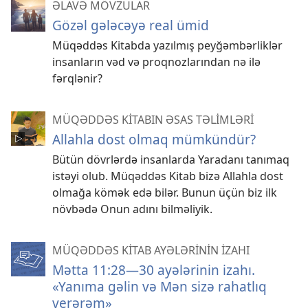
ƏLAVƏ MÖVZULAR
Gözəl gələcəyə real ümid
Müqəddəs Kitabda yazılmış peyğəmbərliklər
insanların vəd və proqnozlarından nə ilə
fərqlənir?
MÜQƏDDƏS KİTABIN ƏSAS TƏLİMLƏRİ
Allahla dost olmaq mümkündür?
Bütün dövrlərdə insanlarda Yaradanı tanımaq
istəyi olub. Müqəddəs Kitab bizə Allahla dost
olmağa kömək edə bilər. Bunun üçün biz ilk
növbədə Onun adını bilməliyik.
MÜQƏDDƏS KİTAB AYƏLƏRİNİN İZAHI
Mətta 11:28—30 ayələrinin izahı.
«Yanıma gəlin və Mən sizə rahatlıq
verərəm»