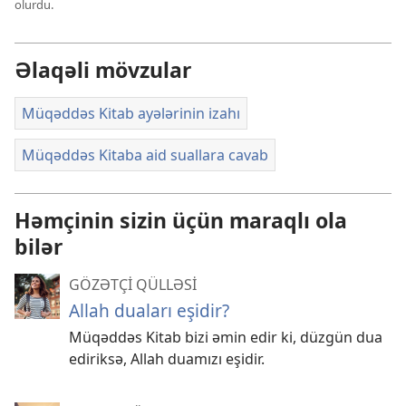
olurdu.
Əlaqəli mövzular
Müqəddəs Kitab ayələrinin izahı
Müqəddəs Kitaba aid suallara cavab
Həmçinin sizin üçün maraqlı ola
bilər
GÖZƏTÇİ QÜLLƏSİ
Allah duaları eşidir?
Müqəddəs Kitab bizi əmin edir ki, düzgün dua
ediriksə, Allah duamızı eşidir.