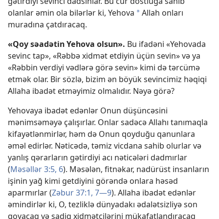
gətirdiyi sevinci dadsınlar. Bu cür dostluğa sahib
olanlar əmin ola bilərlər ki, Yehova
Allah onları
a
muradına çatdıracaq.
«Qoy səadətin Yehova olsun».
Bu ifadəni «Yehovada
sevinc tap», «Rəbbə xidmət etdiyin üçün sevin» və ya
«Rəbbin verdiyi vədlərə görə sevin» kimi də tərcümə
etmək olar. Bir sözlə, bizim ən böyük sevincimiz həqiqi
Allaha ibadət etməyimiz olmalıdır. Nəyə görə?
Yehovaya ibadət edənlər Onun düşüncəsini
mənimsəməyə çalışırlar. Onlar sadəcə Allahı tanımaqla
kifayətlənmirlər, həm də Onun qoyduğu qanunlara
əməl edirlər. Nəticədə, təmiz vicdana sahib olurlar və
yanlış qərarların gətirdiyi acı nəticələri dadmırlar
(
Məsəllər 3:5, 6
). Məsələn, fitnəkar, nadürüst insanların
işinin yağ kimi getdiyini görəndə onlara həsəd
aparmırlar (
Zəbur 37:1,
7—9
). Allaha ibadət edənlər
əmindirlər ki, O, tezliklə dünyadakı ədalətsizliyə son
qoyacaq və sadiq xidmətçilərini mükafatlandıracaq