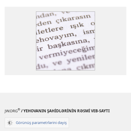
®
JW.ORG
/ YEHOVANIN ŞAHİDLƏRİNİN RƏSMİ VEB-SAYTI
Görünüş parametrlərini dəyiş