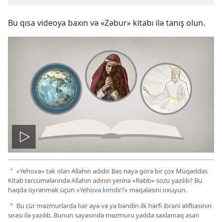
Bu qısa videoya baxın və «Zəbur» kitabı ilə tanış olun.
Nümayiş
«Yehova» tək olan Allahın adıdır. Bəs nəyə görə bir çox Müqəddəs
a
Kitab tərcümələrində Allahın adının yerinə «Rəbb» sözü yazılıb? Bu
haqda öyrənmək üçün «
Yehova kimdir?
» məqaləsini oxuyun.
Bu cür məzmurlarda hər ayə və ya bəndin ilk hərfi ibrani əlifbasının
b
sırası ilə yazılıb. Bunun sayəsində məzmuru yadda saxlamaq asan