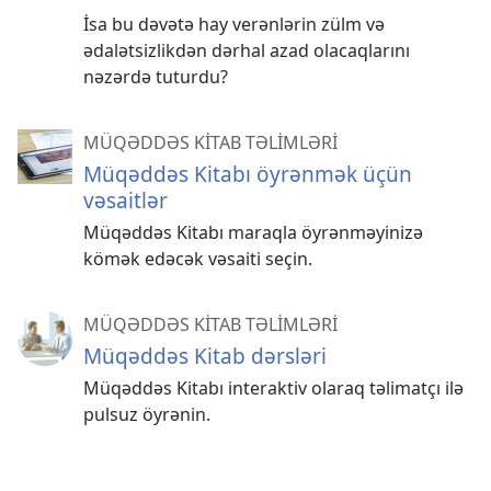
İsa bu dəvətə hay verənlərin zülm və
ədalətsizlikdən dərhal azad olacaqlarını
nəzərdə tuturdu?
MÜQƏDDƏS KİTAB TƏLİMLƏRİ
Müqəddəs Kitabı öyrənmək üçün
vəsaitlər
Müqəddəs Kitabı maraqla öyrənməyinizə
kömək edəcək vəsaiti seçin.
MÜQƏDDƏS KİTAB TƏLİMLƏRİ
Müqəddəs Kitab dərsləri
Müqəddəs Kitabı interaktiv olaraq təlimatçı ilə
pulsuz öyrənin.