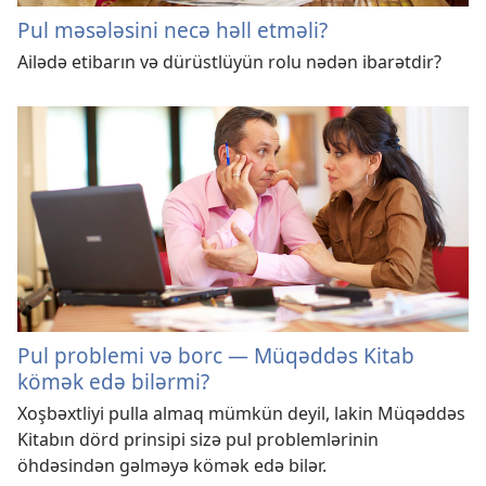
Pul məsələsini necə həll etməli?
Ailədə etibarın və dürüstlüyün rolu nədən ibarətdir?
Pul problemi və borc — Müqəddəs Kitab
kömək edə bilərmi?
Xoşbəxtliyi pulla almaq mümkün deyil, lakin Müqəddəs
Kitabın dörd prinsipi sizə pul problemlərinin
öhdəsindən gəlməyə kömək edə bilər.