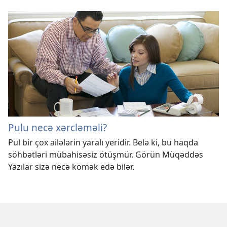
Pulu necə xərcləməli?
Pul bir çox ailələrin yaralı yeridir. Belə ki, bu haqda
söhbətləri mübahisəsiz ötüşmür. Görün Müqəddəs
Yazılar sizə necə kömək edə bilər.