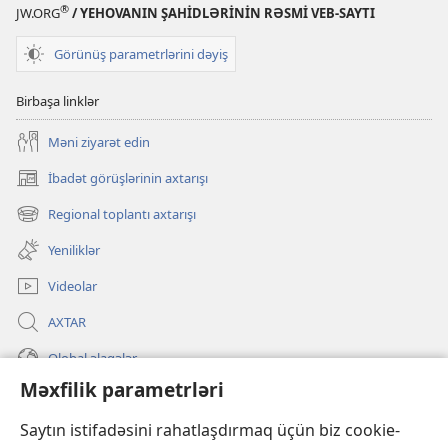
®
JW.ORG
/ YEHOVANIN ŞAHİDLƏRİNİN RƏSMİ VEB-SAYTI
Görünüş parametrlərini dəyiş
Birbaşa linklər
Məni ziyarət edin
İbadət görüşlərinin axtarışı
(yeni
pəncərə
Regional toplantı axtarışı
(yeni
açılır)
pəncərə
Yeniliklər
açılır)
Videolar
AXTAR
Qlobal əlaqələr
Məxfilik parametrləri
KÖMƏK
Saytın istifadəsini rahatlaşdırmaq üçün biz cookie-
İanələr