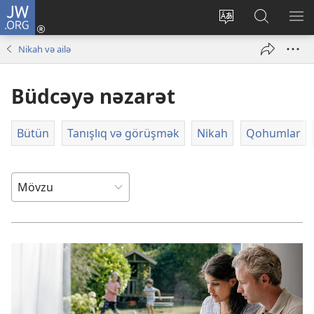
JW.ORG
Daxil
ol
Saytın
JW.ORG-
ME
(yeni
dilini
da
GÖ
Nikah və ailə
pəncərə
dəyiş
axtarın
açılır)
Büdcəyə nəzarət
Bütün
Tanışlıq və görüşmək
Nikah
Qohumlar