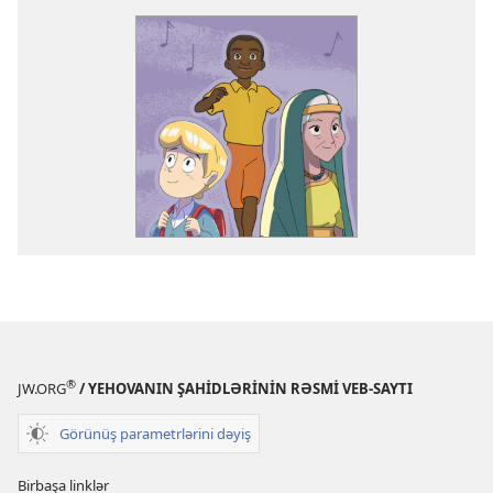
®
JW.ORG
/ YEHOVANIN ŞAHİDLƏRİNİN RƏSMİ VEB-SAYTI
Görünüş parametrlərini dəyiş
Birbaşa linklər