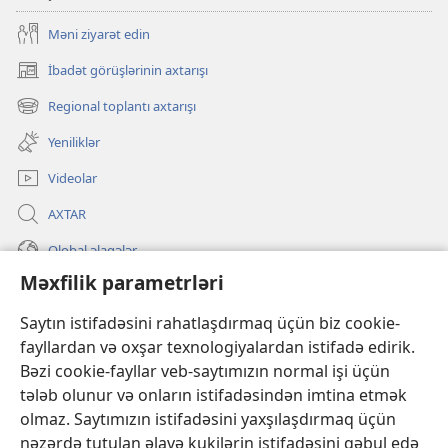
Məni ziyarət edin
İbadət görüşlərinin axtarışı
(yeni
pəncərə
Regional toplantı axtarışı
(yeni
açılır)
pəncərə
Yeniliklər
açılır)
Videolar
AXTAR
Qlobal əlaqələr
Məxfilik parametrləri
KÖMƏK
Saytın istifadəsini rahatlaşdırmaq üçün biz cookie-
İanələr
(yeni
fayllardan və oxşar texnologiyalardan istifadə edirik.
pəncərə
Bəzi cookie-fayllar veb-saytımızın normal işi üçün
açılır)
Gözətçi qülləsinin ONLAYN KİTABXANASI™
tələb olunur və onların istifadəsindən imtina etmək
(yeni
olmaz. Saytımızın istifadəsini yaxşılaşdırmaq üçün
pəncərə
®
JW Hub
açılır)
nəzərdə tutulan əlavə kukilərin istifadəsini qəbul edə
(yeni