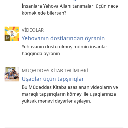
İnsanlara Yehova Allahı tanımaları üçün necə
kömək edə bilərsən?
VİDEOLAR
Yehovanın dostlarından öyrənin
Yehovanın dostu olmuş mömin insanlar
haqqında öyrənin
MÜQƏDDƏS KİTAB TƏLİMLƏRİ
Uşaqlar üçün tapşırıqlar
Bu Müqəddəs Kitaba əsaslanan videoların və
maraqlı tapşırıqların köməyi ilə uşaqlarınıza
yüksək mənəvi dəyərlər aşılayın.