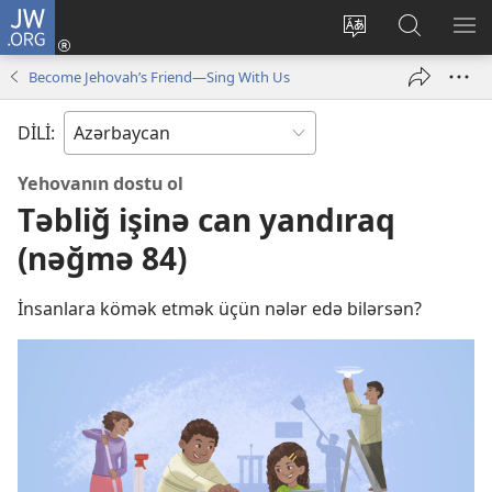
JW.ORG
Daxil
ol
Saytın
JW.ORG-
ME
(yeni
dilini
da
GÖ
Become Jehovah’s Friend—Sing With Us
pəncərə
dəyiş
axtarın
açılır)
DİLİ:
Yehovanın dostu ol
Təbliğ işinə can yandıraq
(nəğmə 84)
İnsanlara kömək etmək üçün nələr edə bilərsən?