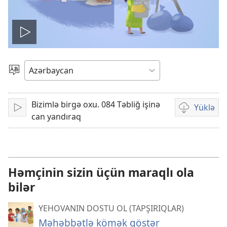
Nümayiş
Dil
seçin
Bizimlə birgə oxu. 084 Təbliğ işinə
Yüklə
Play
Videoları
can yandıraq
yükləmək
üçün
parametrlər
Həmçinin sizin üçün maraqlı ola
bilər
YEHOVANIN DOSTU OL (TAPŞIRIQLAR)
Məhəbbətlə kömək göstər